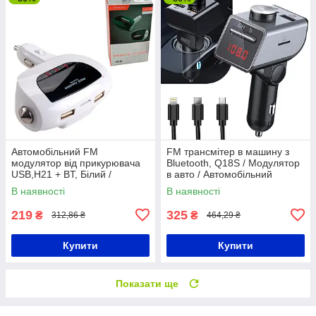
Автомобільний FM
FM трансмітер в машину з
модулятор від прикурювача
Bluetooth, Q18S / Модулятор
USB,H21 + BT, Білий /
в авто / Автомобільний
Трансмітер в машину
адаптер
В наявності
В наявності
219
325
₴
₴
312,86 ₴
464,29 ₴
Купити
Купити
Показати ще