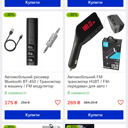
Купити
Купити
–30%
–30%
Автомобільний ресивер
Автомобільний FM
Bluetooth BT-450 / Трансмітер
трансмітер H1BT / FM-
в машину / FM модулятор
передавач для авто /
Модулятор в машину від
В наявності
В наявності
прикурювача з двома USB
175
269
₴
₴
250 ₴
384,29 ₴
Купити
Купити
–30%
–30%