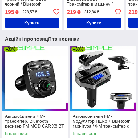
чорний / Bluetooth
Трансмітер в машину /
тран
модулятор / FM
Блютуз модулятор в
моду
195
219
219
₴
₴
278,57 ₴
312,86 ₴
модулятор
прикурювач
Купити
Купити
Акційні пропозиції та новинки
–30%
–30%
Автомобільний ФМ-
Автомобільний FM-
трансмітер, Bluetooth
модулятор HER8 + Bluetooth
ресивер FM MOD CAR X8 BT
гарнітура / ФМ трансмітер c
mp3 плеєром у прикурювач
В наявності
В наявності