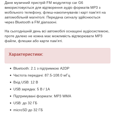
Дане музичний пристрій FM модулятор car G6
використовується для відтворення аудіо форматів MP3 з
мобільного телефону, флеш-накопичувачів і карт пам'яті на
автомобільній магнітолі. Передача сигналу здійснюється
через Bluetooth в FM діапазоні.
На сьогоднішній день всі автомобілі оснащені аудіосистемою,
проте далеко не кожна має можливість відтворювати MP3
файли, флешки або карти пам'яті.
Характеристики:
Bluetooth: 2.1 з підтримкою A2DP
Частота передачі: 87.5-108.0 мГц
Вхід USB: 12 В
USB зарядка: 5 В / 1A
Підтримувані формати: MP3 WMA
USB: до 32 ГБ
microSD до 32 ГБ