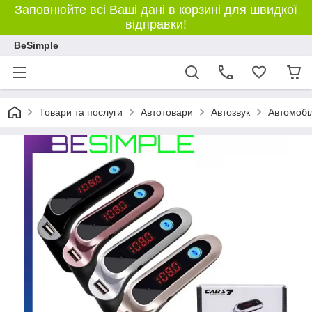
Заповнюйте всі Ваші дані в корзині для швидкої
відправки!
BeSimple
Товари та послуги
Автотовари
Автозвук
Автомобі