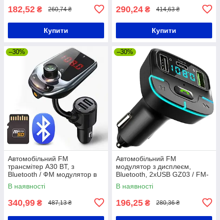
182,52
290,24
₴
₴
260,74 ₴
414,63 ₴
Купити
Купити
–30%
–30%
Автомобільний FM
Автомобільний FM
трансмітер A30 BT, з
модулятор з дисплеєм,
Bluetooth / ФМ модулятор в
Bluetooth, 2хUSB GZ03 / FM-
машину / Трансмітер в
трансмітер в машину / ФМ
В наявності
В наявності
прикурювач
модулятор в авто
340,99
196,25
₴
₴
487,13 ₴
280,36 ₴