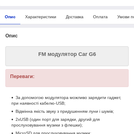
Опис
Характеристики
Доставка
Оплата
Умови п
Опис
FM модулятор Car G6
Переваги:
За допомогою модулятора можливо зарядити гаджет,
при наявності кабелю-USB;
Відмінна якість звуку з придушенням луни і шумів;
2хUSB (один порт для зарядки, другий для
прослуховування музики з флешки);
MicroSD для прослуховування музики;