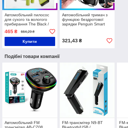
Автомобільний пилосос
Автомобільний тримач з
для сухого та вологого
функцією бездротової
прибирання The Black /
зарядки Penguin Smart
Автопилосос/Пилосос для
Sensor S5
465
₴
664,29 ₴
авто
321,43
₴
Купити
Подібні товари компанії
Автомобільний FM
FM-трансмітер N9-BT
FM-м
трансмітер AB-CZ08,
Bluetooth/USB /
Blue