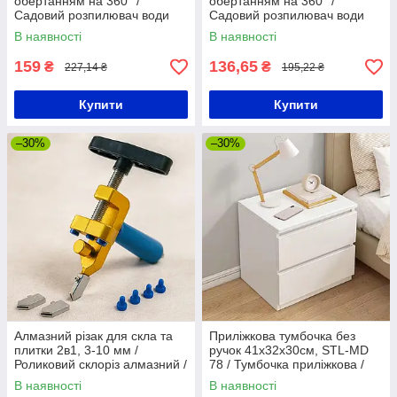
обертанням на 360° /
обертанням на 360° /
Садовий розпилювач води
Садовий розпилювач води
для газону / Садовий
для газону / Поливалка для
В наявності
В наявності
спринклер
городу
159
136,65
₴
₴
227,14 ₴
195,22 ₴
Купити
Купити
–30%
–30%
Алмазний різак для скла та
Приліжкова тумбочка без
плитки 2в1, 3-10 мм /
ручок 41х32х30см, STL-MD
Роликовий склоріз алмазний /
78 / Тумбочка приліжкова /
Верстат для плитки
Тумба в спальню
В наявності
В наявності