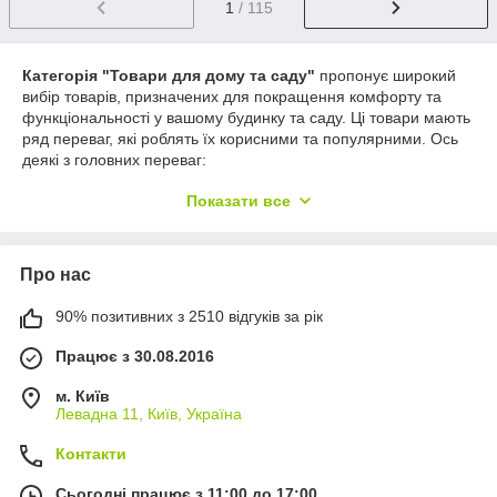
1
/ 115
Категорія "Товари для дому та саду"
пропонує широкий
вибір товарів, призначених для покращення комфорту та
функціональності у вашому будинку та саду. Ці товари мають
ряд переваг, які роблять їх корисними та популярними. Ось
деякі з головних переваг:
Зручність та комфорт
: Товари для дому та саду
Показати все
призначені для створення зручної та комфортної
обстановки. Вони допомагають спростити повсякденні
завдання та створити приємну атмосферу у вашому
Про нас
будинку та саду.
Підвищення ефективності
: Багато товарів у цій
90% позитивних з 2510 відгуків за рік
категорії розроблено з урахуванням підвищення
ефективності та покращення процесів. Вони можуть
Працює з 30.08.2016
допомогти заощадити час та зусилля під час виконання
завдань з догляду за будинком та садом.
м. Київ
Левадна 11, Київ, Україна
Розмаїття функцій та можливостей
: У категорії
"Товари для дому та саду" ви знайдете різноманітність
Контакти
товарів, кожен з яких має свої унікальні функції та
можливості. Ви можете вибрати те, що найкраще
Сьогодні працює з 11:00 до 17:00