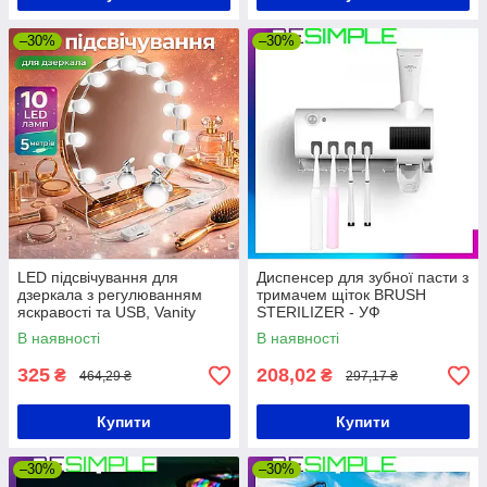
–30%
–30%
LED підсвічування для
Диспенсер для зубної пасти з
дзеркала з регулюванням
тримачем щіток BRUSH
яскравості та USB, Vanity
STERILIZER - УФ
Mirror Lights / Світлодіодні
стерилізатор 200 x 75 x 40
В наявності
В наявності
лампочки 10 шт для дзеркала
мм.
325
208,02
₴
₴
464,29 ₴
297,17 ₴
Купити
Купити
–30%
–30%