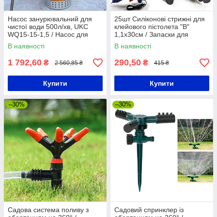
Насос занурювальний для
25шт Силіконові стрижні для
чистої води 500л/хв, UKC
клейового пістолета "B"
WQ15-15-1,5 / Насос для
1,1х30см / Запаски для
води / Дренажний насос /
термопістолета / Стрижні
В наявності
В наявності
Водяний насос
клейові
1 792,60
290,50
₴
₴
2 560,85 ₴
415 ₴
Купити
Купити
–30%
–30%
Садова система поливу з
Садовий спринклер із