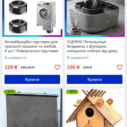
Антивібраційні підставки для
УЦІНКА! Пепельниця
пральної машини та меблів,
бездимна з функцією
4 шт / Універсальні підставки
очищення повітря від диму,
для побутової техніки
Сірий/Смарт попільничка для
В наявності
В наявності
сигарет/очисник повітря
129
105
₴
₴
184,29 ₴
150 ₴
Купити
Купити
–30%
–30%