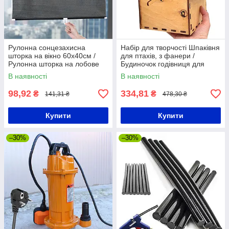
Рулонна сонцезахисна
Набір для творчості Шпаківня
шторка на вікно 60х40см /
для птахів, з фанери /
Рулонна шторка на лобове
Будиночок годівниця для
скло / Шторка для авто
птахів / Вулична годівниця
В наявності
В наявності
для пташок
98,92
334,81
₴
₴
141,31 ₴
478,30 ₴
Купити
Купити
–30%
–30%