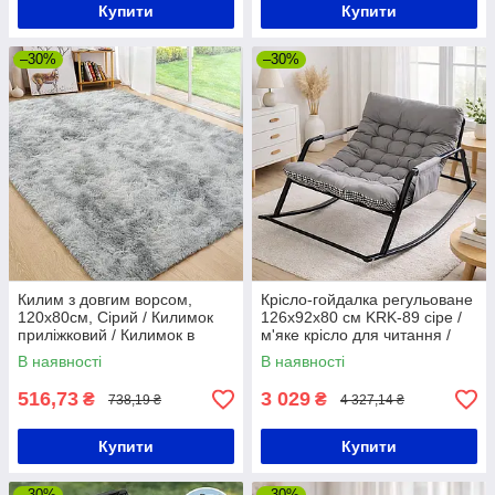
Купити
Купити
–30%
–30%
Килим з довгим ворсом,
Крісло-гойдалка регульоване
120х80см, Сірий / Килимок
126х92х80 см KRK-89 сіре /
приліжковий / Килимок в
м'яке крісло для читання /
кімнату / Пухнастий килим
крісло-гойдалка-ліжко
В наявності
В наявності
516,73
3 029
₴
₴
738,19 ₴
4 327,14 ₴
Купити
Купити
–30%
–30%