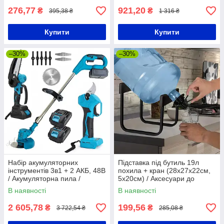
276,77
921,20
₴
₴
395,38 ₴
1 316 ₴
Купити
Купити
–30%
–30%
Набір акумуляторних
Підставка під бутиль 19л
інструментів 3в1 + 2 АКБ, 48В
похила + кран (28х27х22см,
/ Акумуляторна пила /
5х20см) / Аксесуари до
Акумуляторний секатор /
кулерів для води / Похила
В наявності
В наявності
Акумуляторна газонокосарка
підставка під бутлі
2 605,78
199,56
₴
₴
3 722,54 ₴
285,08 ₴