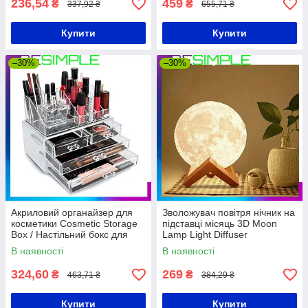
236,54
459
₴
₴
337,92 ₴
655,71 ₴
Купити
Купити
–30%
–30%
Акриловий органайзер для
Зволожувач повітря нічник на
косметики Cosmetic Storage
підставці місяць 3D Moon
Box / Настільний бокс для
Lamp Light Diffuser
косметики
140*140*160 мм
В наявності
В наявності
324,60
269
₴
₴
463,71 ₴
384,29 ₴
Купити
Купити