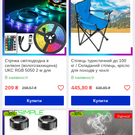
Стрічка світлодіодна в
Стілець туристичний до 100
силіконі (вологозахищена)
кг / Складаний стілець, крісло
UKC RGB 5050 2 м для
для походів у чохлі
фонової підсвічування
В наявності
В наявності
телевізора
209
445,80
₴
₴
298,57 ₴
636,85 ₴
Купити
Купити
–30%
–30%