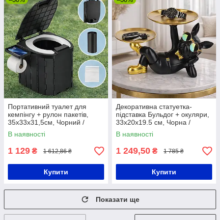
Портативний туалет для
Декоративна статуетка-
кемпінгу + рулон пакетів,
підставка Бульдог + окуляри,
35х33х31,5см, Чорний /
33х20х19.5 см, Чорна /
Складний біотуалет / Туалет
Фігурка французького
В наявності
В наявності
туристичний
бульдога / Статутетки для
дому
1 129
1 249,50
₴
₴
1 612,86 ₴
1 785 ₴
Купити
Купити
Показати ще