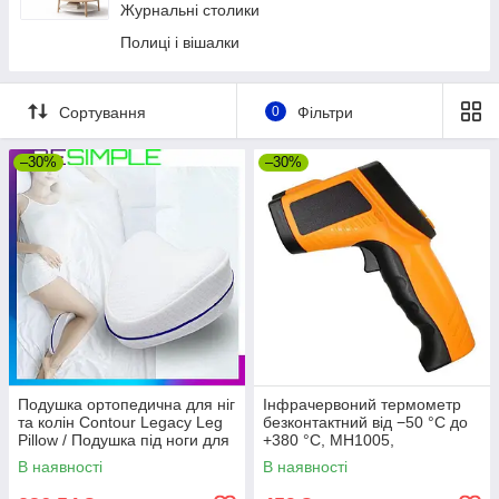
Журнальні столики
Полиці і вішалки
Сортування
0
Фільтри
–30%
–30%
Подушка ортопедична для ніг
Інфрачервоний термометр
та колін Contour Legacy Leg
безконтактний від −50 °C до
Pillow / Подушка під ноги для
+380 °C, MH1005,
сну
Помаранчевий / Цифровий
В наявності
В наявності
градусник / Лазерний
пірометр