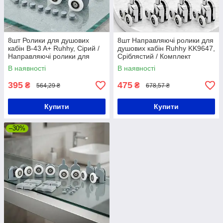
8шт Ролики для душових
8шт Направляючі ролики для
кабін B-43 A+ Ruhhy, Сірий /
душових кабін Ruhhy KK9647,
Направляючі ролики для
Сріблястий / Комплект
гідромасажних боксів /
роликів для гідромасажних
В наявності
В наявності
Комплект роликів для
боксів та кабін
душової
395
475
₴
₴
564,29 ₴
678,57 ₴
Купити
Купити
–30%