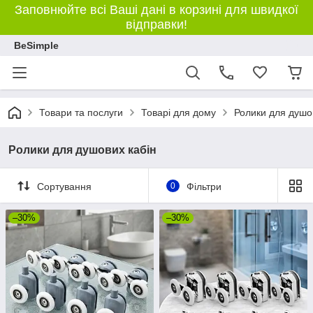
Заповнюйте всі Ваші дані в корзині для швидкої
відправки!
BeSimple
Товари та послуги
Товарі для дому
Ролики для душо
Ролики для душових кабін
Сортування
0
Фільтри
–30%
–30%