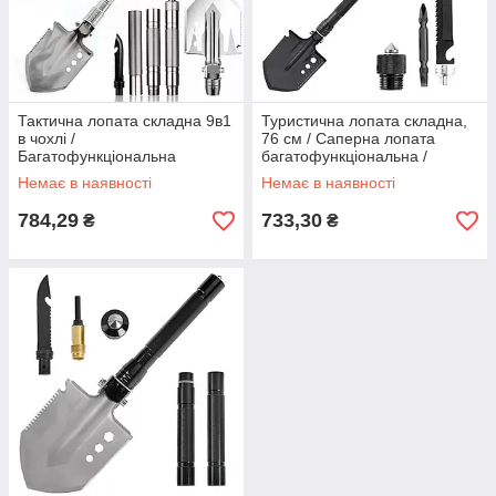
Тактична лопата складна 9в1
Туристична лопата складна,
в чохлі /
76 см / Саперна лопата
Багатофункціональна
багатофункціональна /
саперна лопата / Лопата
Тактична лопата саперка
Немає в наявності
Немає в наявності
туристична
784,29
733,30
₴
₴