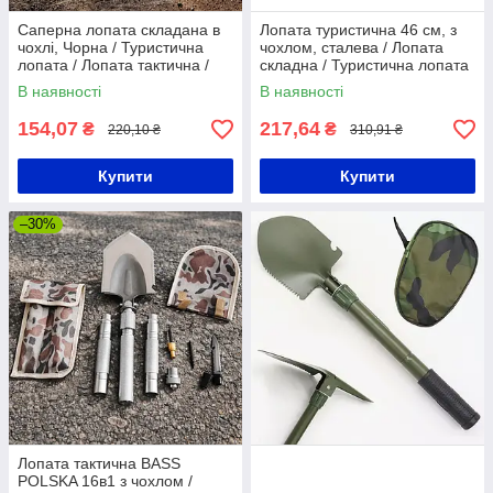
Саперна лопата складана в
Лопата туристична 46 см, з
чохлі, Чорна / Туристична
чохлом, сталева / Лопата
лопата / Лопата тактична /
складна / Туристична лопата
Лопатка
/ Саперна лопата
В наявності
В наявності
154,07
217,64
₴
₴
220,10 ₴
310,91 ₴
Купити
Купити
–30%
Лопата тактична BASS
POLSKA 16в1 з чохлом /