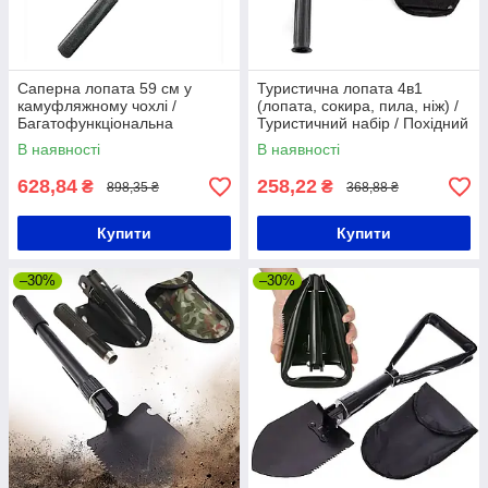
Саперна лопата 59 см у
Туристична лопата 4в1
камуфляжному чохлі /
(лопата, сокира, пила, ніж) /
Багатофункціональна
Туристичний набір / Похідний
туристична лопатка / Похідна
набір
В наявності
В наявності
лопата
628,84
258,22
₴
₴
898,35 ₴
368,88 ₴
Купити
Купити
–30%
–30%