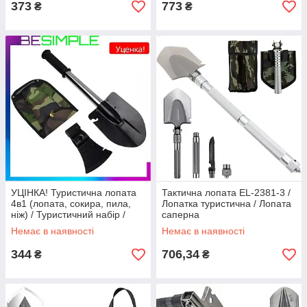
373
773
₴
₴
УЦІНКА! Туристична лопата
Тактична лопата EL-2381-3 /
4в1 (лопата, сокира, пила,
Лопатка туристична / Лопата
ніж) / Туристичний набір /
саперна
Похідний набір
багатофункціональна /
Немає в наявності
Немає в наявності
Саперка
344
706,34
₴
₴