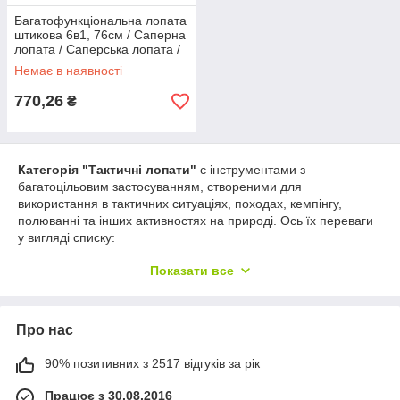
Багатофункціональна лопата
штикова 6в1, 76см / Саперна
лопата / Саперська лопата /
Похідна лопата-мультитул
Немає в наявності
770,26
₴
Категорія "Тактичні лопати"
є інструментами з
багатоцільовим застосуванням, створеними для
використання в тактичних ситуаціях, походах, кемпінгу,
полюванні та інших активностях на природі. Ось їх переваги
у вигляді списку:
Багатофункціональність
: Тактичні лопати зазвичай
Показати все
мають кілька функцій, таких як копання, копання,
різання, копання, фарбування льоду та багато іншого,
роблячи їх корисними в різних ситуаціях.
Про нас
Компактність та портативність
: Більшість
тактичних лопат мають складний дизайн або спеціальні
90% позитивних з 2517 відгуків за рік
чохли для носіння, що робить їх легко переносимими
та зручними у використанні в походах або на природі.
Працює з 30.08.2016