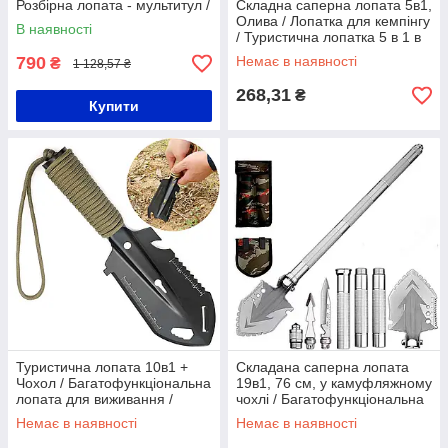
Розбірна лопата - мультитул /
Складна саперна лопата 5в1,
Багатофункціональна
Олива / Лопатка для кемпінгу
В наявності
туристична лопата
/ Туристична лопатка 5 в 1 в
чохлі
790
Немає в наявності
₴
1 128,57 ₴
268,31
₴
Купити
Туристична лопата 10в1 +
Складана саперна лопата
Чохол / Багатофункціональна
19в1, 76 см, у камуфляжному
лопата для виживання /
чохлі / Багатофункціональна
Похідна саперна лопатка
туристична лопатка
Немає в наявності
Немає в наявності