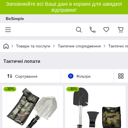
Заповнюйте всі Ваші дані в корзині для швидкої
відправки!
BeSimple
Товари та послуги
Тактичне спорядження
Тактичні 
Тактичні лопати
Сортування
0
Фільтри
–30%
–30%