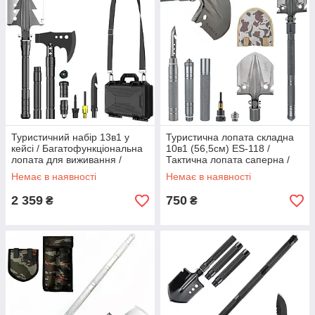
Туристичний набір 13в1 у
Туристична лопата складна
кейсі / Багатофункціональна
10в1 (56,5см) ES-118 /
лопата для виживання /
Тактична лопата саперна /
Похідна саперна лопата
Похідна лопата-мультитул
Немає в наявності
Немає в наявності
2 359
750
₴
₴