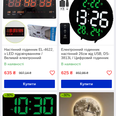
Настінний годинник EL-4622,
Електронний годинник
з LED підсвічуванням /
настінний 26см від USB, DS-
Великий електронний
3813L / Цифровий годинник
годинник з календарем і
на стіну / Настільний LED
В наявності
В наявності
термометром
годинник
635
625
₴
₴
907,14 ₴
892,86 ₴
Купити
Купити
–30%
–30%