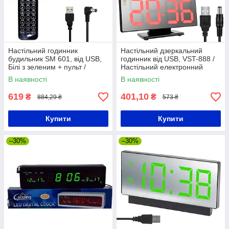
Настільний годинник
Настільний дзеркальний
будильник SM 601, від USB,
годинник від USB, VST-888 /
Білі з зеленим + пульт /
Настільний електронний
Настінний електронний
годинник з будильником
В наявності
В наявності
годинник з термометром
619
401,10
₴
₴
884,29 ₴
573 ₴
Купити
Купити
–30%
–30%