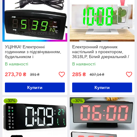
УЦІНКА! Електронні
Електронний годинник
годинники з підсвічуванням,
настільний з проектором,
будильником і
3618LP, Білий дзеркальний /
температурою, CX 818 /
Настільний годинник з
В наявності
В наявності
Настільний годинник
будильником
будильник
273,70
285
₴
₴
391 ₴
407,14 ₴
Купити
Купити
–30%
–30%