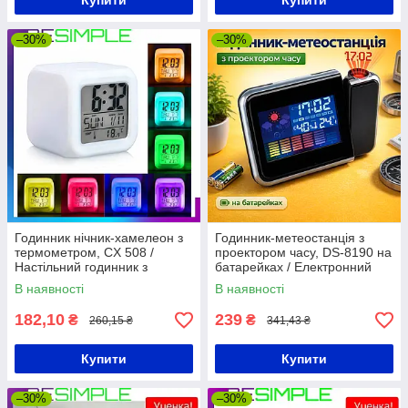
Купити
Купити
–30%
–30%
Годинник нічник-хамелеон з
Годинник-метеостанція з
термометром, CX 508 /
проектором часу, DS-8190 на
Настільний годинник з
батарейках / Електронний
будильником, календарем та
годинник / Годинник
В наявності
В наявності
LED підсвічуванням
настільний
182,10
239
₴
₴
260,15 ₴
341,43 ₴
Купити
Купити
–30%
–30%