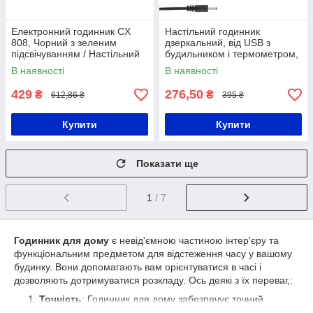
Електронний годинник CX
Настільний годинник
808, Чорний з зеленим
дзеркальний, від USB з
підсвічуванням / Настільний
будильником і термометром,
годинник з будильником,
VST-897-4, Зелений /
В наявності
В наявності
календарем та термометром
Електронний LED годинник
429
276,50
₴
₴
612,86 ₴
395 ₴
Купити
Купити
Показати ще
1
/ 7
Годинник для дому
є невід'ємною частиною інтер'єру та
функціональним предметом для відстеження часу у вашому
будинку. Вони допомагають вам орієнтуватися в часі і
дозволяють дотримуватися розкладу. Ось деякі з їх переваг,:
Точність
: Годинник для дому забезпечує точний
вимір часу. Вони оснащені механізмами, які