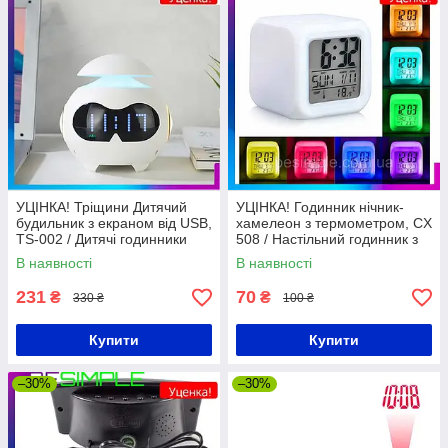
УЦІНКА! Тріщини Дитячий
УЦІНКА! Годинник нічник-
будильник з екраном від USB,
хамелеон з термометром, CX
TS-002 / Дитячі годинники
508 / Настільний годинник з
настільні / Розумний
будильником, календарем та
В наявності
В наявності
будильник для дітей
LED підсвічуванням
231
70
₴
₴
330 ₴
100 ₴
Купити
Купити
–30%
–30%