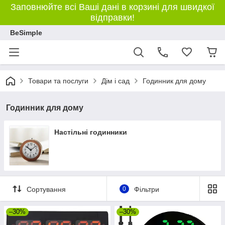
Заповнюйте всі Ваші дані в корзині для швидкої
відправки!
BeSimple
Товари та послуги
Дім і сад
Годинник для дому
Годинник для дому
Настільні годинники
Сортування
0
Фільтри
–30%
–30%