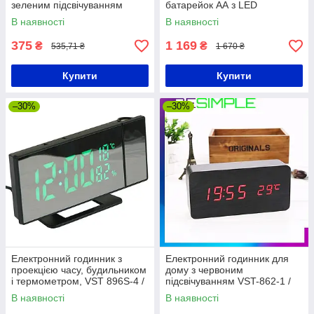
зеленим підсвічуванням
батарейок AА з LED
CAIXING CX-808 / Годинник
підсвіткою, 60x31см, Чорний /
В наявності
В наявності
цифровий / Настільний
Великий годинник на стіну
будильник
375
1 169
₴
₴
535,71 ₴
1 670 ₴
Купити
Купити
–30%
–30%
Електронний годинник з
Електронний годинник для
проекцією часу, будильником
дому з червоним
і термометром, VST 896S-4 /
підсвічуванням VST-862-1 /
Настільний LED годинник
Годинник у вигляді
В наявності
В наявності
дерев'яного бруска /