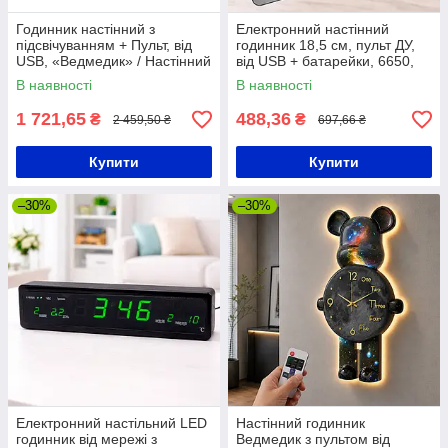
Годинник настінний з
Електронний настінний
підсвічуванням + Пульт, від
годинник 18,5 см, пульт ДУ,
USB, «Ведмедик» / Настінний
від USB + батарейки, 6650,
годинник / Годинники на стіну
Чорний / Цифровий годинник
В наявності
В наявності
/ Дизайнерський годинни
на стіну
1 721,65
488,36
₴
₴
2 459,50 ₴
697,66 ₴
Купити
Купити
–30%
–30%
Електронний настільний LED
Настінний годинник
годинник від мережі з
Ведмедик з пультом від