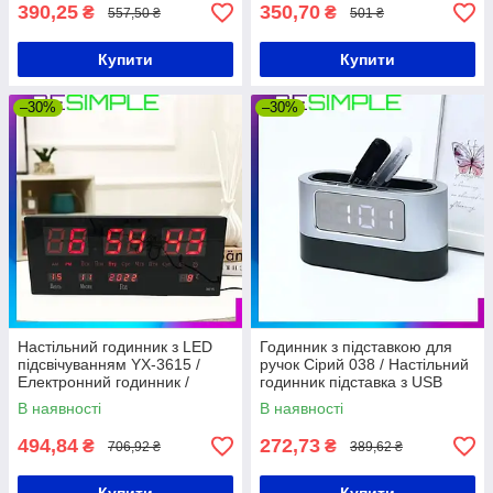
Настільний годинник
390,25
350,70
₴
₴
557,50 ₴
501 ₴
Купити
Купити
–30%
–30%
Настільний годинник з LED
Годинник з підставкою для
підсвічуванням YX-3615 /
ручок Сірий 038 / Настільний
Електронний годинник /
годинник підставка з USB
Годинник з термометром і
В наявності
В наявності
будильником
494,84
272,73
₴
₴
706,92 ₴
389,62 ₴