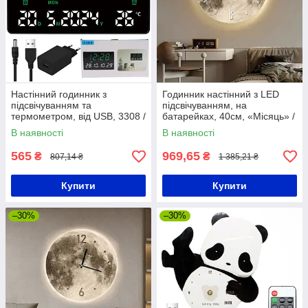
Настінний годинник з
Годинник настінний з LED
підсвічуванням та
підсвічуванням, на
термометром, від USB, 3308 /
батарейках, 40см, «Місяць» /
Електронний годинник на
Круглий настінний годинник /
В наявності
В наявності
стіну / Будильник
Годинник на стіну
565
969,65
₴
₴
807,14 ₴
1 385,21 ₴
Купити
Купити
–30%
–30%