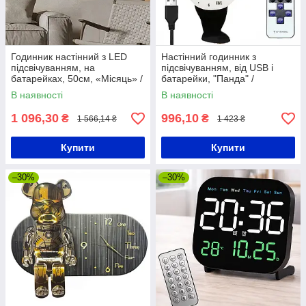
Годинник настінний з LED
Настінний годинник з
підсвічуванням, на
підсвічуванням, від USB і
батарейках, 50см, «Місяць» /
батарейки, "Панда" /
Круглий годинник / Годинник
Настінний годинник з LED
В наявності
В наявності
для дому
підсвічуванням / Годинник на
стіну
1 096,30
996,10
₴
₴
1 566,14 ₴
1 423 ₴
Купити
Купити
–30%
–30%