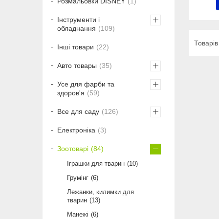
Розмальовки DISNEY
1
Інструменти і
обладнання
109
Інші товари
22
Авто товары
35
Усе для фарби та
здоров'я
59
Все для саду
126
Електроніка
3
Зоотоварі
84
Іграшки для тварин
10
Грумінг
6
Лежанки, килимки для
тварин
13
Манежі
6