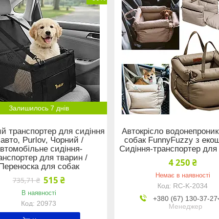
Залишилось 7 днів
й транспортер для сидіння
Автокрісло водонепроник
 авто, Purlov, Чорний /
собак FunnyFuzzy з екош
втомобільне сидіння-
Сидіння-транспортер для
анспортер для тварин /
4 250 ₴
Переноска для собак
Немає в наявності
515 ₴
735,71 ₴
RC-K-2034
В наявності
+380 (67) 130-37-27
20973
Менеджер