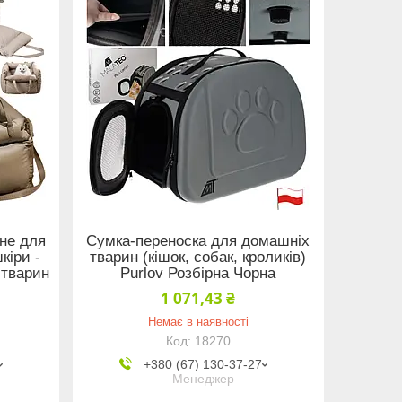
не для
Сумка-переноска для домашніх
кіри -
тварин (кішок, собак, кроликів)
 тварин
Purlov Розбірна Чорна
1 071,43 ₴
Немає в наявності
18270
+380 (67) 130-37-27
Менеджер