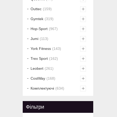
Outtec
159
Gymtek
319
Hop-Sport
967
Jumi
113
York Fitness
143
Trex Sport
162
Leobert
261
CostWay
168
Комплектуючі
634
Фільтри