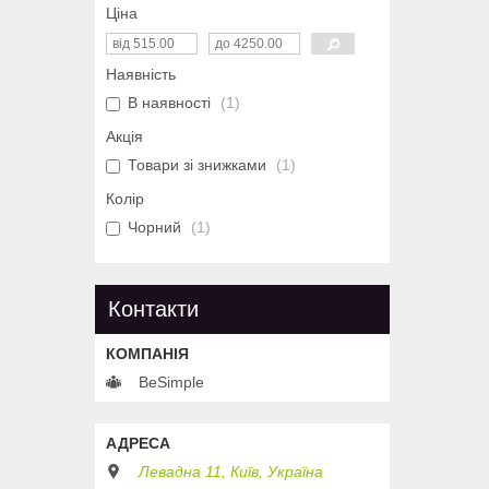
Ціна
Наявність
В наявності
1
Акція
Товари зі знижками
1
Колір
Чорний
1
Контакти
BeSimple
Левадна 11, Київ, Україна