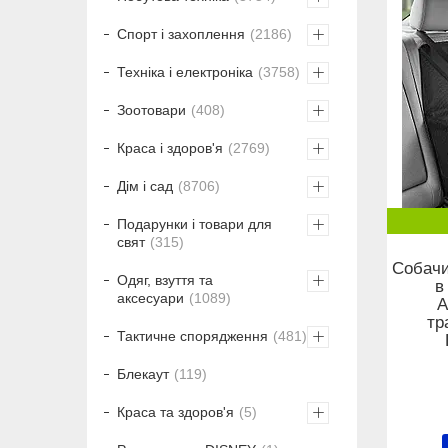
Спорт і захоплення
2186
Техніка і електроніка
3758
Зоотовари
408
Краса і здоров'я
2769
Дім і сад
8706
Подарунки і товари для
свят
315
Собачи
Одяг, взуття та
в
аксесуари
1089
А
тр
Тактичне спорядження
481
Блекаут
119
Краса та здоров'я
5