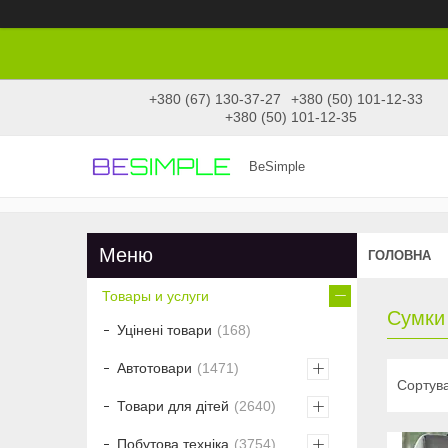
+380 (67) 130-37-27
+380 (50) 101-12-33
+380 (50) 101-12-35
BeSimple
ГОЛОВНА
Товары и услуги
Сумки
Уцінені товари
168
Автотовари
1471
Товари для дітей
2640
Побутова техніка
3754