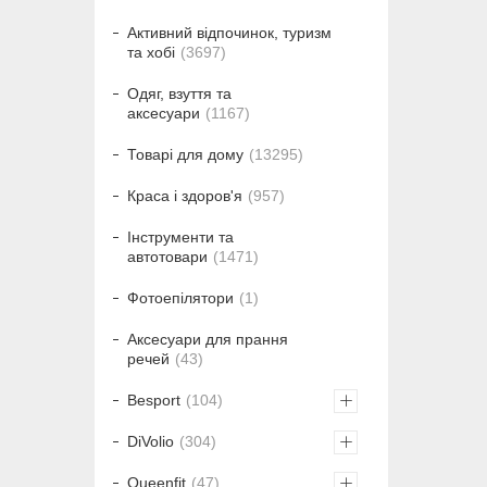
Активний відпочинок, туризм
та хобі
3697
Одяг, взуття та
аксесуари
1167
Товарі для дому
13295
Краса і здоров'я
957
Інструменти та
автотовари
1471
Фотоепілятори
1
Аксесуари для прання
речей
43
Besport
104
DiVolio
304
Queenfit
47