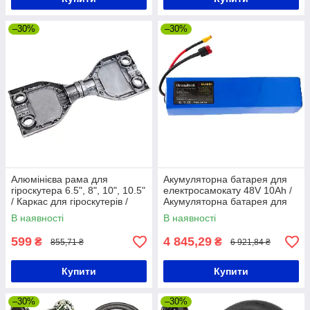
–30%
–30%
Алюмінієва рама для
Акумуляторна батарея для
гіроскутера 6.5", 8", 10", 10.5"
електросамокату 48V 10Ah /
/ Каркас для гіроскутерів /
Акумуляторна батарея для
Металевий корпус на сигвей
електровелосипеда
В наявності
В наявності
599
4 845,29
₴
₴
855,71 ₴
6 921,84 ₴
Купити
Купити
–30%
–30%