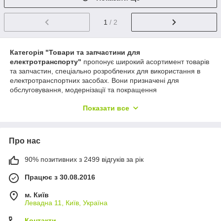
1
/ 2
Категорія "Товари та запчастини для
електротранспорту"
пропонує широкий асортимент товарів
та запчастин, спеціально розроблених для використання в
електротранспортних засобах. Вони призначені для
обслуговування, модернізації та покращення
функціональності електричних автомобілів, електроскутерів,
Показати все
електровелосипедів та інших подібних пристроїв. Ось основні
переваги цієї категорії товарів та запчастин:
Оптимізовані для електротранспорту
: Всі товари
Про нас
та запчастини спеціально розроблені для відповідності
потребам електричних транспортних засобів,
враховуючи їх особливості та вимоги. Це гарантує
90% позитивних з 2499 відгуків за рік
ідеальну сумісність та ефективність роботи.
Працює з 30.08.2016
Збільшення ефективності та продуктивності
:
Товари та запчастини для електротранспорту можуть
м. Київ
значно підвищити ефективність та продуктивність
Левадна 11, Київ, Україна
вашого електричного транспортного засобу.
Наприклад, встановлення більш ефективних
Контакти