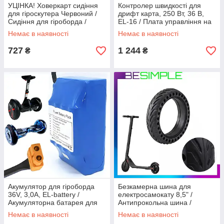
УЦІНКА! Ховеркарт сидіння
Контролер швидкості для
для гіроскутера Червоний /
дрифт карта, 250 Вт, 36 В,
Сидіння для гіроборда /
EL-16 / Плата управління на
Сидушка для гіроборда
дрифт карт
Немає в наявності
Немає в наявності
727
1 244
₴
₴
Акумулятор для гіроборда
Безкамерна шина для
36V, 3,0A, EL-battery /
електросамокату 8,5" /
Акумуляторна батарея для
Антипрокольна шина /
гіроскутера / Батарея на
Покришка на самокат /
Немає в наявності
Немає в наявності
гіроборд
Перфорована шина