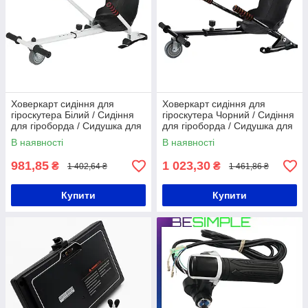
Ховеркарт сидіння для
Ховеркарт сидіння для
гіроскутера Білий / Сидіння
гіроскутера Чорний / Сидіння
для гіроборда / Сидушка для
для гіроборда / Сидушка для
гіроборда
гіроборда
В наявності
В наявності
981,85
1 023,30
₴
₴
1 402,64 ₴
1 461,86 ₴
Купити
Купити