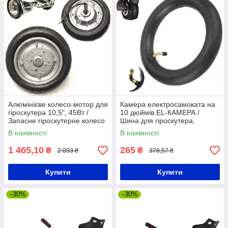
Алюмінієве колесо-мотор для
Камера електросамоката на
гіроскутера 10,5", 45Вт /
10 дюймів EL-КАМЕРА /
Запасне гіроскутерне колесо
Шина для гіроскутера,
з LED вогнями
гіроборда з кутовим
В наявності
В наявності
штуцером
1 465,10
265
₴
₴
2 093 ₴
378,57 ₴
Купити
Купити
–30%
–30%