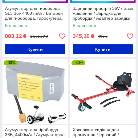
Акумулятор для гироборда
Зарядний пристрій 36V / Блок
SL3 36v 4400 mAh / Батарея
живлення / Зарядка для
для гироборда, гироскутера,
гіроборда / Адаптер зарядки
міні сігвея
В наявності
В наявності
883,12
345,10
₴
₴
1 261,60 ₴
493 ₴
Купити
Купити
–30%
–30%
Акумулятор для гіроборда
Ховеркарт сидіння для
36В, 4400мАг / Акумуляторна
гіроскутера Червоний /