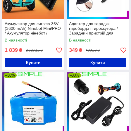
Акумулятор для сигвею 36V
Адаптер для зарядки
(3600 mAh) Ninebot Mini/PRO
гироборда і гироскутера /
/ Акумулятор нінебот /
Зарядний пристрій для
Акумуляторна батарея для
гироборда і гироскутера
В наявності
В наявності
гіроскутера
1 839
349
₴
₴
2 627,15 ₴
498,57 ₴
Купити
Купити
–30%
–30%