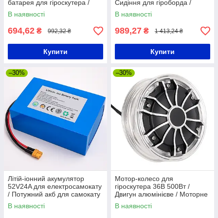
батарея для гіроскутера /
Сидіння для гіроборда /
Батарея на гіроборд
Сидушка для гіроборда
В наявності
В наявності
694,62
989,27
₴
₴
992,32 ₴
1 413,24 ₴
Купити
Купити
–30%
–30%
Літій-іонний акумулятор
Мотор-колесо для
52V24A для електросамокату
гіроскутера 36В 500Вт /
/ Потужний акб для самокату
Двигун алюмінієве / Моторне
/ Акумулятор Li-Ion
колесо для гіроборда
В наявності
В наявності