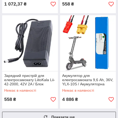
1 072,37
558
₴
₴
Зарядний пристрій для
Акумулятор для
електросамокату LiitoKala Lii-
електросамоката 9,6 Ah, 36V,
42-2000, 42V 2A / Блок
YLX-10S / Акумуляторна
живлення
батарея для
Немає в наявності
Немає в наявності
електросамоката
558
4 886
₴
₴
Показати ще