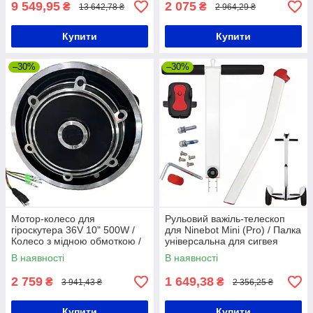
9 549,95
2 075
₴
₴
13 642,78 ₴
2 964,29 ₴
Купити
Купити
–30%
–30%
Мотор-колесо для
Рульовий важіль-телескоп
гіроскутера 36V 10" 500W /
для Ninebot Mini (Pro) / Палка
Колесо з мідною обмоткою /
універсальна для сигвея
Моторне колесо для
В наявності
В наявності
гіроборда
2 759
1 649,38
₴
₴
3 941,43 ₴
2 356,25 ₴
Купити
Купити