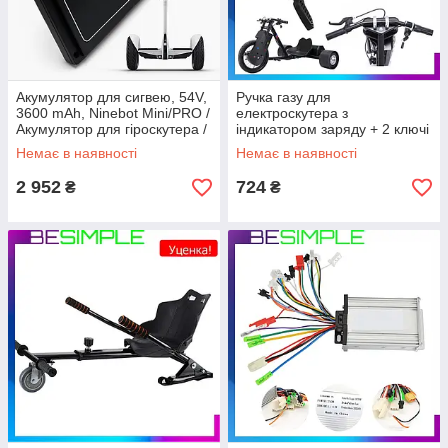
Акумулятор для сигвею, 54V,
Ручка газу для
3600 mAh, Ninebot Mini/PRO /
електроскутера з
Акумулятор для гіроскутера /
індикатором заряду + 2 ключі
Акумуляторна батарея
(EL-Speed) / Ручка
Немає в наявності
Немає в наявності
нінебот
акселератора для дрифт
карта
2 952
724
₴
₴