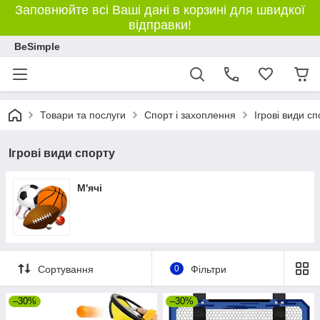
Заповнюйте всі Ваші дані в корзині для швидкої
відправки!
BeSimple
Товари та послуги
Спорт і захоплення
Ігрові види сп
Ігрові види спорту
М'ячі
Сортування
0
Фільтри
–30%
–30%