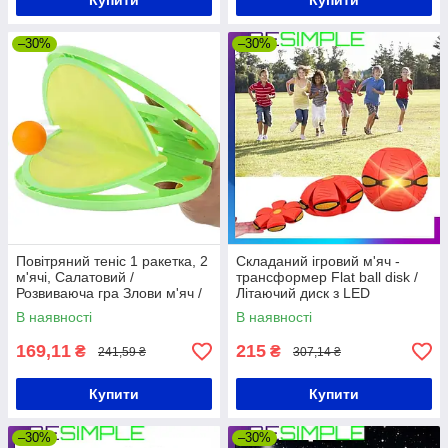
Купити
Купити
–30%
–30%
Повітряний теніс 1 ракетка, 2
Складаний ігровий м'яч -
м'ячі, Салатовий /
трансформер Flat ball disk /
Розвиваюча гра Злови м'яч /
Літаючий диск з LED
Дитяча гра кидай лови м'яч
підсвічуванням Червоний
В наявності
В наявності
169,11
215
₴
₴
241,59 ₴
307,14 ₴
Купити
Купити
–30%
–30%