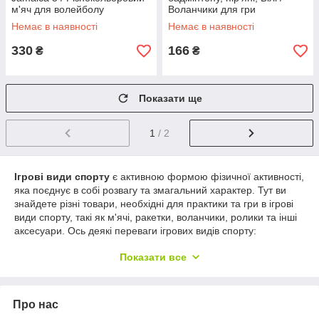
м'яч для волейболу
Воланчики для гри
бадмінтон, 3 шт
Немає в наявності
Немає в наявності
330
166
₴
₴
Показати ще
1
/ 2
Ігрові види спорту
є активною формою фізичної активності,
яка поєднує в собі розвагу та змагальний характер. Тут ви
знайдете різні товари, необхідні для практики та гри в ігрові
види спорту, такі як м'ячі, ракетки, воланчики, ролики та інші
аксесуари. Ось деякі переваги ігрових видів спорту:
Фізична активність
: Ігрові види спорту
Показати все
забезпечують інтенсивну фізичну активність, яка
допомагає підтримувати хорошу фізичну форму,
покращує кардіо-судинну систему та розвиває м'язи.
Про нас
Розвага та емоційне благополуччя
: Участь в