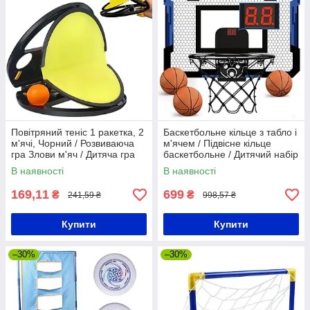
Повітряний теніс 1 ракетка, 2
Баскетбольне кільце з табло і
м'ячі, Чорний / Розвиваюча
м'ячем / Підвісне кільце
гра Злови м'яч / Дитяча гра
баскетбольне / Дитячий набір
кидай лови м'яч
для гри в баскетбол
В наявності
В наявності
169,11
699
₴
₴
241,59 ₴
998,57 ₴
Купити
Купити
–30%
–30%