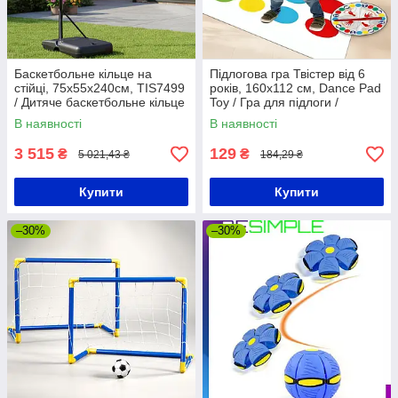
Баскетбольне кільце на
Підлогова гра Твістер від 6
стійці, 75х55х240см, TIS7499
років, 160х112 см, Dance Pad
/ Дитяче баскетбольне кільце
Toy / Гра для підлоги /
/ Баскетбольний кошик
Інтерактивний килимок для
В наявності
В наявності
гри / Дитяча гра
3 515
129
₴
₴
5 021,43 ₴
184,29 ₴
Купити
Купити
–30%
–30%