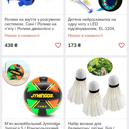
Ролики на взуття з розсувною
Дитяча нейроскакалка на
системою, Сині / Ролики на
одну ногу з LED
п'яту / Ролики двоколісні з
підсвічуванням, EL-1104,
колесами, що світяться
Синя / Скакалка на ногу /
Немає в наявності
Немає в наявності
Скакалка на одну ногу
438
173
₴
₴
М'яч волейбольний Jymindge
Набір волани для
Jamaica 5 / Різнокольоровий
бадмінтону, пір'яні, Білі /