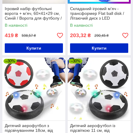
Ігровий набір футбольні
Складаний ігровий м'яч -
ворота + мʼяч, 60×41×29 см,
трансформер Flat ball disk /
Синій / Ворота для футболу /
Літаючий диск з LED
Футбольні ворота для дітей
підсвічуванням
В наявності
В наявності
419
203,32
₴
₴
598,57 ₴
290,45 ₴
Купити
Купити
–30%
–30%
Дитячий аерофутбол з
Дитячий аерофутбол із
підсвічуванням 18см, від
підсвіткою 11 см, від