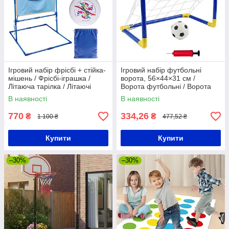
Ігровий набір фрісбі + стійка-
Ігровий набір футбольні
мішень / Фрісбі-іграшка /
ворота, 56×44×31 см /
Літаюча тарілка / Літаючі
Ворота футбольні / Ворота
диски
для футболу
В наявності
В наявності
770
334,26
₴
₴
1 100 ₴
477,52 ₴
Купити
Купити
–30%
–30%