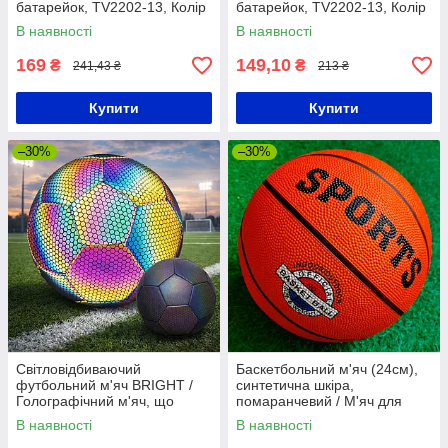
батарейок, TV2202-13, Колір
батарейок, TV2202-13, Колір
Рандом / Футбольний
Рандом/футбольний
В наявності
В наявності
аером'яч / М'яч літаючий
аером'яч/М'яч льотний
169
149,10
₴
₴
241,43 ₴
213 ₴
Купити
Купити
–30%
–30%
Світловідбиваючий
Баскетбольний м'яч (24см),
футбольний м'яч BRIGHT /
синтетична шкіра,
Голографічний м'яч, що
помаранчевий / М'яч для
світиться / Тренувальний м'яч
баскетбола / М'яч для
В наявності
В наявності
тренувань