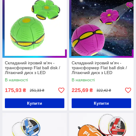
Складаний ігровий м'яч -
Складаний ігровий м'яч -
трансформер Flat ball disk /
трансформер Flat ball disk /
Літаючий диск з LED
Літаючий диск з LED
підсвічуванням Зелений
підсвічуванням Фіолетовий
В наявності
В наявності
175,93
225,69
₴
₴
251,33 ₴
322,42 ₴
Купити
Купити