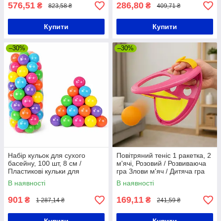
576,51
286,80
₴
₴
823,58 ₴
409,71 ₴
Купити
Купити
–30%
–30%
Набір кульок для сухого
Повітряний теніс 1 ракетка, 2
басейну, 100 шт, 8 см /
м'ячі, Розовий / Розвиваюча
Пластикові кульки для
гра Злови м'яч / Дитяча гра
басейну / Кульки для
кидай лови м'яч
В наявності
В наявності
дитячого манежу
901
169,11
₴
₴
1 287,14 ₴
241,59 ₴