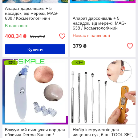
Апарат дарсонваль + 5
насадок, від мережі, MAG-
638 / Косметологічний
Апарат дарсонваль + 5
дарсонваль / Дарсонваль для
насадок, від мережі, MAG-
В наявності
волосся
638 / Косметологічний
дарсонваль / Дарсонваль для
408,34
Немає в наявності
₴
583,34 ₴
волосся
379
₴
Купити
–30%
–30%
Вакуумний очищувач пор для
Набір інструментів для
обличчя Derma Suction /
чищення вух, 6 шт TOOL SET,