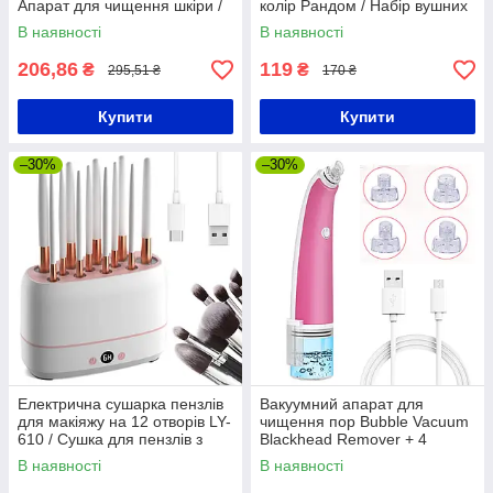
Апарат для чищення шкіри /
колір Рандом / Набір вушних
Прилад для видалення
металевих паличок
В наявності
В наявності
чорних точок
206,86
119
₴
₴
295,51 ₴
170 ₴
Купити
Купити
–30%
–30%
Електрична сушарка пензлів
Вакуумний апарат для
для макіяжу на 12 отворів LY-
чищення пор Bubble Vacuum
610 / Сушка для пензлів з
Blackhead Remover + 4
контролем температури
насадки / Бездротовий
В наявності
В наявності
очищувач шкіри