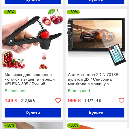
–30%
–30%
Машинка для видалення
Автомагнітола 2DIN 7018B, з
кісточок з вишні та черешні
пультом ДУ / Сенсорна
VELEKA-805 / Ручний
магнітола в машину з
відділювач кісточок з вишень
Bluetooth та USB
В наявності
В наявності
149
999
₴
₴
212,86 ₴
1 427,14 ₴
Купити
Купити
–30%
–30%