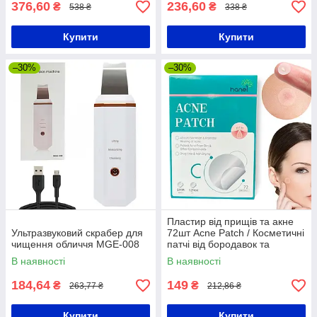
376,60
236,60
₴
₴
538 ₴
338 ₴
Купити
Купити
–30%
–30%
Пластир від прищів та акне
Ультразвуковий скрабер для
72шт Acne Patch / Косметичні
чищення обличчя MGE-008
патчі від бородавок та
папілом / Пластирі наклейки
В наявності
В наявності
184,64
149
₴
₴
263,77 ₴
212,86 ₴
Купити
Купити