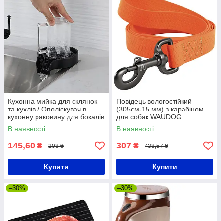
Кухонна мийка для склянок
Повідець вологостійкий
та кухлів / Ополіскувач в
(305см-15 мм) з карабіном
кухонну раковину для бокалів
для собак WAUDOG
Waterproof, S / Повідець для
В наявності
В наявності
прогулянок з собакою
145,60
307
₴
₴
208 ₴
438,57 ₴
Купити
Купити
–30%
–30%