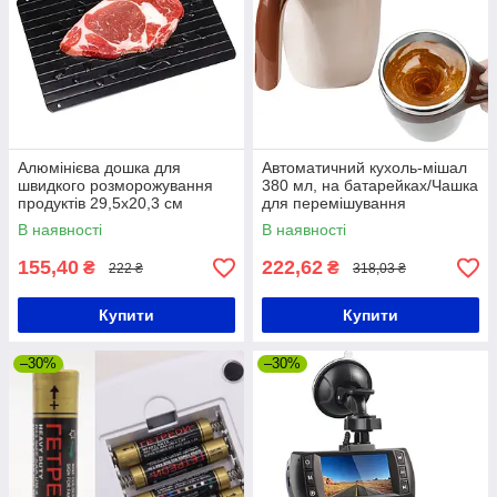
Алюмінієва дошка для
Автоматичний кухоль-мішал
швидкого розморожування
380 мл, на батарейках/Чашка
продуктів 29,5х20,3 см
для перемішування
Defrost Express/Дошка
В наявності
В наявності
килимок для
розморожування
155,40
222,62
₴
₴
222 ₴
318,03 ₴
Купити
Купити
–30%
–30%