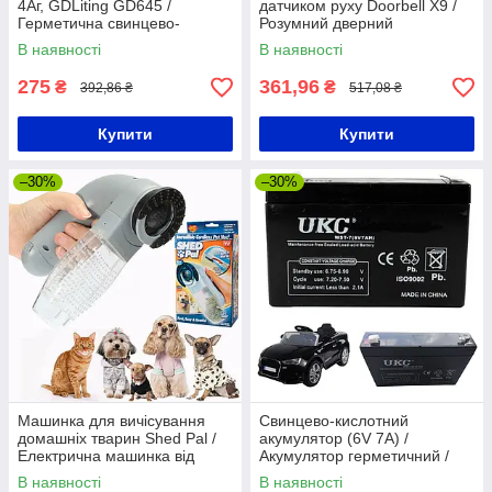
4Аг, GDLiting GD645 /
датчиком руху Doorbell X9 /
Герметична свинцево-
Розумний дверний
кислотна батарея
відеодомофон для дому
В наявності
В наявності
275
361,96
₴
₴
392,86 ₴
517,08 ₴
Купити
Купити
–30%
–30%
Машинка для вичісування
Свинцево-кислотний
домашніх тварин Shed Pal /
акумулятор (6V 7A) /
Електрична машинка від
Акумулятор герметичний /
шерсті тварин
Акумулятор для
В наявності
В наявності
безперебійника