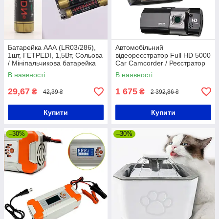
Батарейка AAА (LR03/286),
Автомобільний
1шт, ГЕТРЕDІ, 1,5Вт, Сольова
відеореєстратор Full HD 5000
/ Мініпальчикова батарейка
Car Camcorder / Реєстратор
для машини
В наявності
В наявності
29,67
1 675
₴
₴
42,39 ₴
2 392,86 ₴
Купити
Купити
–30%
–30%