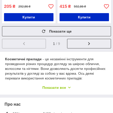
205
415
₴
₴
292,86 ₴
592,86 ₴
Купити
Купити
Показати ще
1
/ 9
Косметичні прилади
- це незамінні інструменти для
проведення різних процедур догляду за шкірою обличчя,
волоссям та нігтями. Вони дозволяють досягти професійних
результатів у догляді за собою у вас вдома. Ось деякі
переваги використання косметичних приладів:
Ефективність
: Косметичні прилади розроблені з
Показати все
урахуванням специфіки конкретних процедур і
призначені для досягнення максимальної ефективності
у догляді за шкірою, волоссям та нігтями. Вони
Про нас
допомагають покращити кровообіг, стимулювати
регенерацію клітин, видалити відмерлі клітини шкіри,