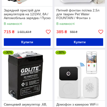
Зарядний пристрій для
Питний фонтан поїлка 2,5л
акумуляторів на 12/24V, 8A /
для тварин Pet Water
Автомобільна зарядка / Пуско
FOUNTAIN / Фонтан з
зарядний пристрій
фільтром для води
В наявності
В наявності
715
385
₴
₴
1 021,43 ₴
550 ₴
Купити
Купити
–30%
–30%
Свинцевий акумулятор ,6В,
Домофон з камерою WiFi і