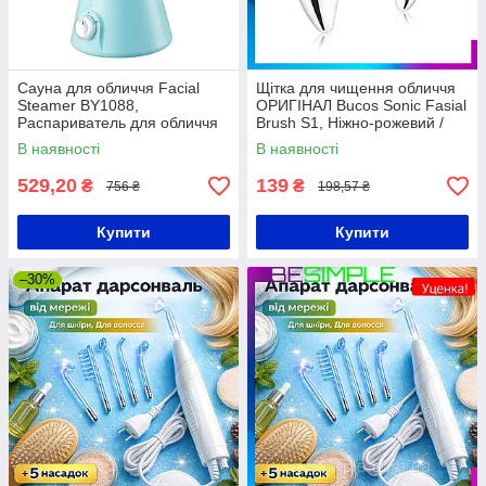
Сауна для обличчя Facial
Щітка для чищення обличчя
Steamer BY1088,
ОРИГІНАЛ Bucos Sonic Fasial
Распариватель для обличчя
Brush S1, Ніжно-рожевий /
Електрична щітка для
В наявності
В наявності
обличчя
529,20
139
₴
₴
756 ₴
198,57 ₴
Купити
Купити
–30%