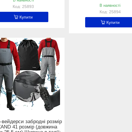
В наявності
В наявності
25893
25894
Купити
Купити
-вейдерси забродні розмір
AND 41 розмір (довжина