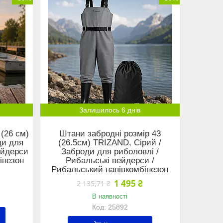
Залишилось 6 днів
 (26 см)
Штани забродні розмір 43
ди для
(26.5см) TRIZAND, Сірий /
ейдерси
Заброди для риболовлі /
інезон
Рибальські вейдерси /
Рибальський напівкомбінезон
1 495 ₴
2 135,71 ₴
В наявності
25892