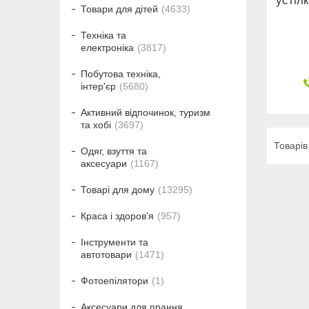
устілк
Товари для дітей
4633
Техніка та
електроніка
3817
Побутова техніка,
інтер'єр
5680
Активний відпочинок, туризм
та хобі
3697
Одяг, взуття та
аксесуари
1167
Товарі для дому
13295
Краса і здоров'я
957
Інструменти та
автотовари
1471
Фотоепілятори
1
Аксесуари для прання