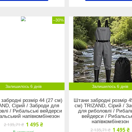
–30%
Залишилось 6 днів
Залишилось 6 днів
забродні розмір 44 (27 см)
Штани забродні розмір 4
AND, Сірий / Заброди для
см) TRIZAND, Сірий / З
влі / Рибальські вейдерси
для риболовлі / Рибал
альський напівкомбінезон
вейдерси / Рибальсь
напівкомбінезон
1 495 ₴
2 135,71 ₴
1 495 ₴
2 135,71 ₴