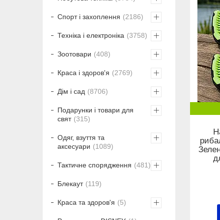
Спорт і захоплення
2186
Техніка і електроніка
3758
Зоотовари
408
Краса і здоров'я
2769
Дім і сад
8706
Подарунки і товари для
свят
315
Н
Одяг, взуття та
рибал
аксесуари
1089
Зелен
д
Тактичне спорядження
481
Блекаут
119
Краса та здоров'я
5