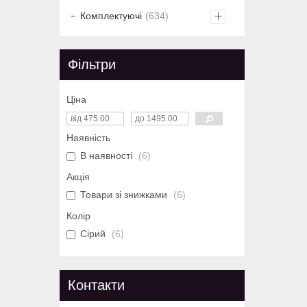
Комплектуючі
634
Фільтри
Ціна
Наявність
В наявності
6
Акція
Товари зі знижками
6
Колір
Сірий
6
Контакти