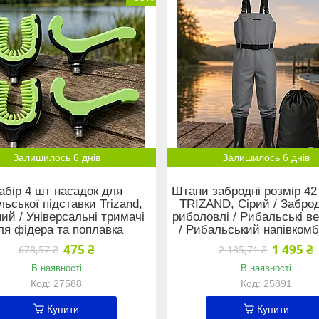
Залишилось 6 днів
Залишилось 6 днів
абір 4 шт насадок для
Штани забродні розмір 42
ьської підставки Trizand,
TRIZAND, Сірий / Забро
ий / Універсальні тримачі
риболовлі / Рибальські в
ля фідера та поплавка
/ Рибальський напівкомб
475 ₴
1 495 ₴
678,57 ₴
2 135,71 ₴
В наявності
В наявності
27588
25891
Купити
Купити