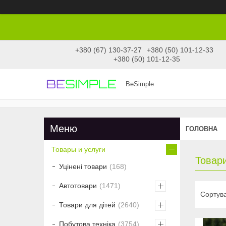
+380 (67) 130-37-27
+380 (50) 101-12-33
+380 (50) 101-12-35
BeSimple
ГОЛОВНА
Товары и услуги
Товар
Уцінені товари
168
Автотовари
1471
Товари для дітей
2640
Побутова техніка
3754