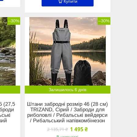
Купити
–30%
–30%
Залишилось 6 днів
5 (27,5
Штани забродні розмір 46 (28 см)
аброди
TRIZAND, Сірий / Заброди для
ьські
риболовлі / Рибальські вейдерси
кий
/ Рибальський напівкомбінезон
1 495 ₴
2 135,71 ₴