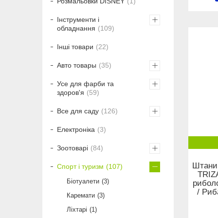
Розмальовки DISNEY
1
Інструменти і
обладнання
109
Інші товари
22
Авто товары
35
Усе для фарби та
здоров'я
59
Все для саду
126
Електроніка
3
Зоотоварі
84
Штани 
Спорт і туризм
107
TRIZ
Біотуалети
3
риболо
/ Риб
Каремати
3
Ліхтарі
1