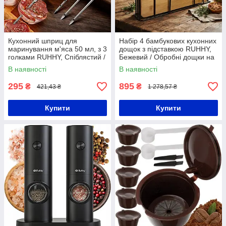
Кухонний шприц для
Набір 4 бамбукових кухонних
маринування м'яса 50 мл, з 3
дощок з підставкою RUHHY,
голками RUHHY, Спіблястий /
Бежевий / Обробні дощки на
Кулінарний шприц-інжектор
підставці для м'яса, риби,
В наявності
В наявності
для маринаду
овочів і хліба
295
895
₴
₴
421,43 ₴
1 278,57 ₴
Купити
Купити