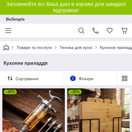
Заповнюйте всі Ваші дані в корзині для швидкої
відправки!
BeSimple
Товари та послуги
Техніка для кухні
Кухонне прилад
Кухонне приладдя
Сортування
0
Фільтри
–30%
–30%