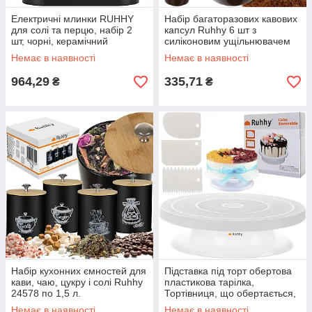
Електричні млинки RUHHY
Набір багаторазових кавових
для солі та перцю, набір 2
капсул Ruhhy 6 шт з
шт, чорні, керамічний
силіконовим ущільнювачем
механізм
Немає в наявності
Немає в наявності
964,29
335,71
₴
₴
Набір кухонних ємностей для
Підставка під торт обертова
кави, чаю, цукру і солі Ruhhy
пластикова тарілка,
24578 по 1,5 л.
Тортівниця, що обертається,
Стійка для торта Ruhhy + 3
Немає в наявності
Немає в наявності