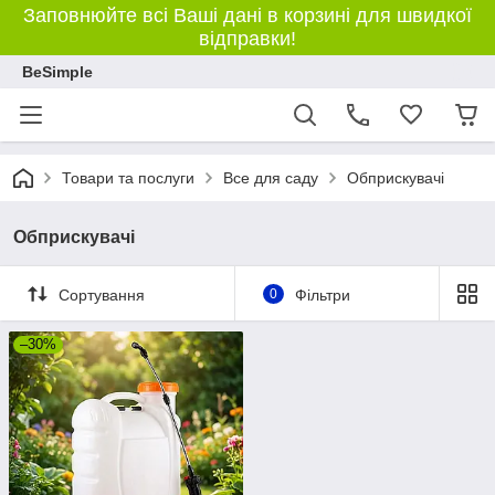
Заповнюйте всі Ваші дані в корзині для швидкої
відправки!
BeSimple
Товари та послуги
Все для саду
Обприскувачі
Обприскувачі
Сортування
0
Фільтри
–30%