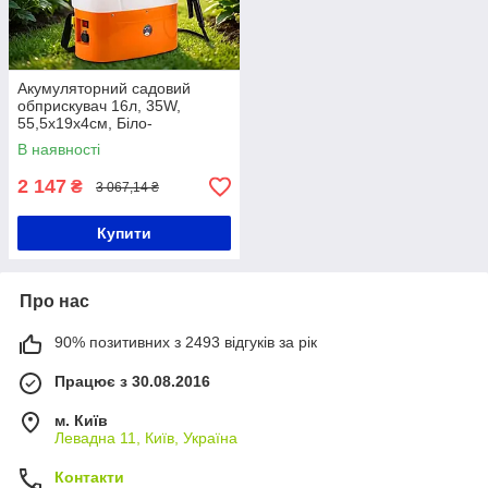
Акумуляторний садовий
обприскувач 16л, 35W,
55,5х19х4см, Біло-
помаранчевий / Обрискувач
В наявності
на спину для саду, дачі
2 147
₴
3 067,14 ₴
Купити
Про нас
90% позитивних з 2493 відгуків за рік
Працює з 30.08.2016
м. Київ
Левадна 11, Київ, Україна
Контакти