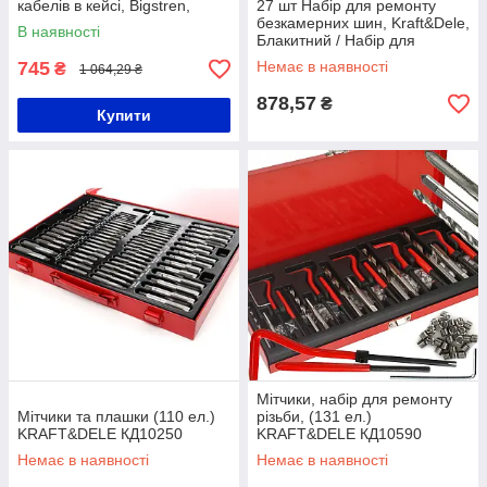
кабелів в кейсі, Bigstren,
27 шт Набір для ремонту
Чорний / Інструменти для
безкамерних шин, Kraft&Dele,
В наявності
монтажу мережі
Блакитний / Набір для
ремонту автомобильних шин
745
Немає в наявності
₴
1 064,29 ₴
/ Ремкомплект для коліс
878,57
₴
Купити
Мітчики, набір для ремонту
Мітчики та плашки (110 ел.)
різьби, (131 ел.)
KRAFT&DELE КД10250
KRAFT&DELE КД10590
Немає в наявності
Немає в наявності