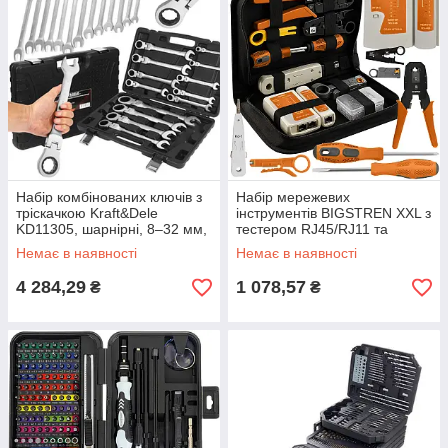
Набір комбінованих ключів з
Набір мережевих
тріскачкою Kraft&Dele
інструментів BIGSTREN XXL з
KD11305, шарнірні, 8–32 мм,
тестером RJ45/RJ11 та
13 шт
обтискачем
Немає в наявності
Немає в наявності
4 284,29
1 078,57
₴
₴