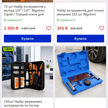
72 шт Набір інструментів у
валізці 1/4″ і 1/2″, Bigstren,
Набір інструментів для точної
Сірий / Торцеві ключі для
механіки 110 шт Bigstren
сервісу, майстерні / Набір біт,
В наявності
В наявності
головок
1 860
365
₴
₴
2 657,14 ₴
521,43 ₴
Купити
Купити
–30%
145шт Набір мережевих
інструментів та тестер