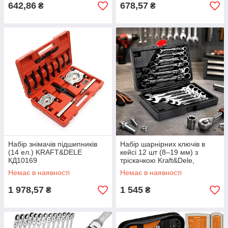
642,86
678,57
₴
₴
Набір знімачів підшипників
Набір шарнірних ключів в
(14 ел.) KRAFT&DELE
кейсі 12 шт (8–19 мм) з
КД10169
тріскачкою Kraft&Dele,
Чорний / Набір ріжково-
Немає в наявності
Немає в наявності
накидних ключів із тріскачкою
1 978,57
1 545
₴
₴