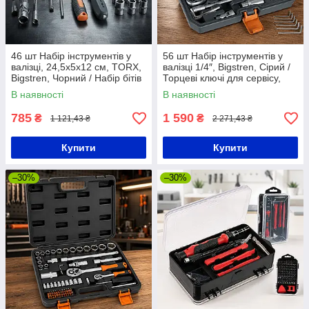
46 шт Набір інструментів у
56 шт Набір інструментів у
валізці, 24,5х5х12 см, TORX,
валізці 1/4″, Bigstren, Сірий /
Bigstren, Чорний / Набір бітів
Торцеві ключі для сервісу,
/ Інструменти з тріскачкою та
майстерні / Набір біт, головок
В наявності
В наявності
насадками
785
1 590
₴
₴
1 121,43 ₴
2 271,43 ₴
Купити
Купити
–30%
–30%