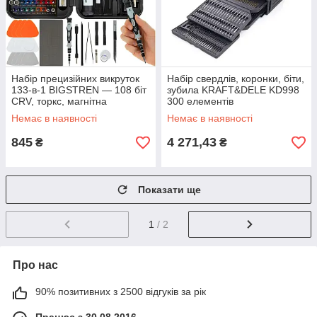
Набір прецизійних викруток
Набір свердлів, коронки, біти,
133-в-1 BIGSTREN — 108 біт
зубила KRAFT&DELE KD998
CRV, торкс, магнітна
300 елементів
підкладка, гнучка
Немає в наявності
Немає в наявності
подовжувачка
845
4 271,43
₴
₴
Показати ще
1
/ 2
Про нас
90% позитивних з 2500 відгуків за рік
Працює з 30.08.2016