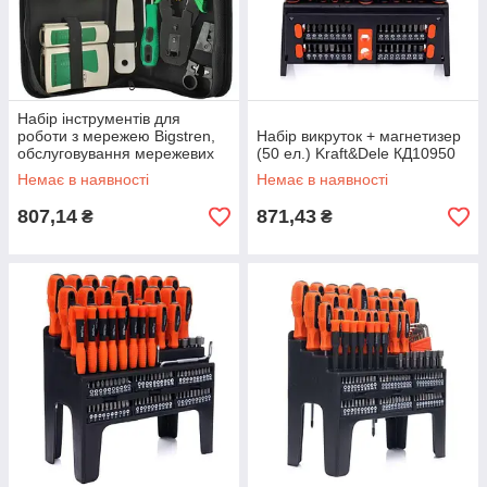
Набір інструментів для
роботи з мережею Bigstren,
Набір викруток + магнетизер
обслуговування мережевих
(50 ел.) Kraft&Dele КД10950
кабелів, кабельний тестер
Немає в наявності
Немає в наявності
807,14
871,43
₴
₴