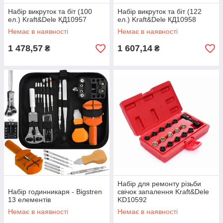
Набір викруток та біт (100
Набір викруток та біт (122
ел.) Kraft&Dele КД10957
ел.) Kraft&Dele КД10958
Немає в наявності
Немає в наявності
1 478,57
1 607,14
₴
₴
Набір для ремонту різьби
Набір годинникаря - Bigstren
свічок запалення Kraft&Dele
13 елементів
KD10592
Немає в наявності
Немає в наявності