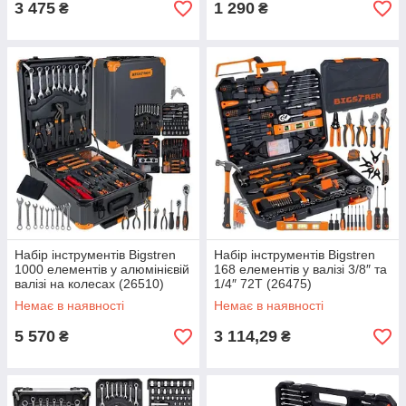
3 475
1 290
₴
₴
Набір інструментів Bigstren
Набір інструментів Bigstren
1000 елементів у алюмінієвій
168 елементів у валізі 3/8″ та
валізі на колесах (26510)
1/4″ 72T (26475)
Немає в наявності
Немає в наявності
5 570
3 114,29
₴
₴