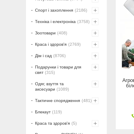
Спорт і захоплення
2186
Техніка і електроніка
3758
Зоотовари
408
Краса і здоров'я
2769
Дім і сад
8706
Подарунки і товари для
свят
315
Агро
Одяг, взуття та
біл
аксесуари
1089
Тактичне спорядження
481
Блекаут
119
Краса та здоров'я
5