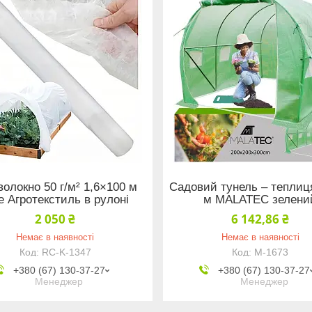
волокно 50 г/м² 1,6×100 м
Садовий тунель – теплиц
е Агротекстиль в рулоні
м MALATEC зелени
2 050 ₴
6 142,86 ₴
Немає в наявності
Немає в наявності
RC-K-1347
M-1673
+380 (67) 130-37-27
+380 (67) 130-37-27
Менеджер
Менеджер