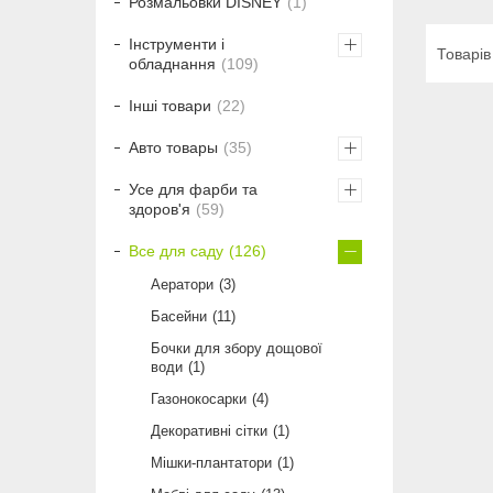
Розмальовки DISNEY
1
Інструменти і
обладнання
109
Інші товари
22
Авто товары
35
Усе для фарби та
здоров'я
59
Все для саду
126
Аератори
3
Басейни
11
Бочки для збору дощової
води
1
Газонокосарки
4
Декоративні сітки
1
Мішки-плантатори
1