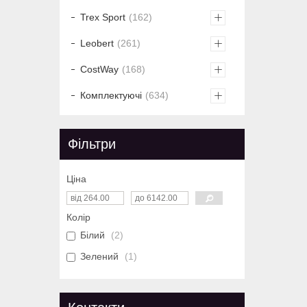
Trex Sport
162
Leobert
261
CostWay
168
Комплектуючі
634
Фільтри
Ціна
Колір
Білий
2
Зелений
1