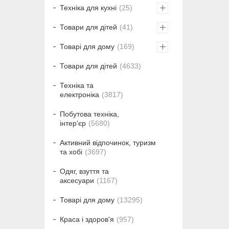
Техніка для кухні
25
Товари для дітей
41
Товарі для дому
169
Товари для дітей
4633
Техніка та
електроніка
3817
Побутова техніка,
інтер'єр
5680
Активний відпочинок, туризм
та хобі
3697
Одяг, взуття та
аксесуари
1167
Товарі для дому
13295
Краса і здоров'я
957