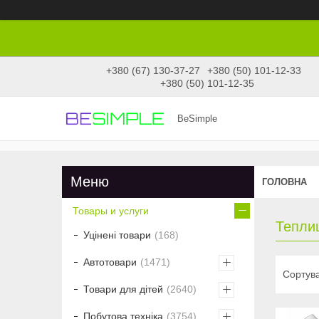
+380 (67) 130-37-27
+380 (50) 101-12-33
+380 (50) 101-12-35
BeSimple
ГОЛОВНА
Товары и услуги
Теплиц
Уцінені товари
168
Автотовари
1471
Товари для дітей
2640
Побутова техніка
3754