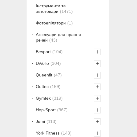
Інструменти та
автотовари
1471
Фотоепілятори
1
Аксесуари для прання
речей
43
Besport
104
DiVolio
304
Queenfit
47
Outtec
159
Gymtek
319
Hop-Sport
967
Jumi
113
York Fitness
143