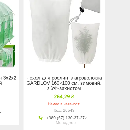
я 3х2х2
Чохол для рослин із агроволокна
й
GARDLOV 160×100 см, зимовий,
з УФ-захистом
264,29 ₴
Немає в наявності
26549
+380 (67) 130-37-27
Менеджер