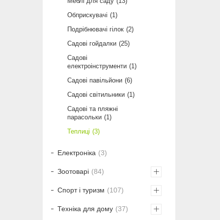
Меблі для саду
13
Обприскувачі
1
Подрібнювачі гілок
2
Садові гойдалки
25
Садові
електроінструменти
1
Садові павільйони
6
Садові світильники
1
Садові та пляжні
парасольки
1
Теплиці
3
Електроніка
3
Зоотоварі
84
Спорт і туризм
107
Техніка для дому
37