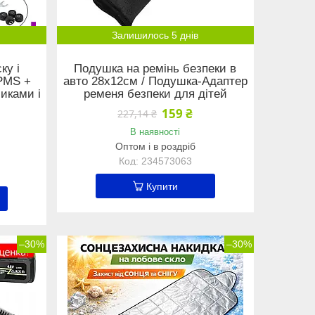
Залишилось 5 днів
ку і
Подушка на ремінь безпеки в
PMS +
авто 28х12см / Подушка-Адаптер
иками і
ременя безпеки для дітей
ю
159 ₴
227,14 ₴
В наявності
Оптом і в роздріб
234573063
Купити
–30%
–30%