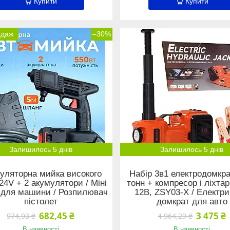
Купити
Купити
одаж
–30%
Залишилось 5 днів
Залишилось 5 днів
уляторна мийка високого
Набір 3в1 електродомкра
24V + 2 акумулятори / Міні
тонн + компресор і ліхтар
 для машини / Розпилювач
12В, ZSY03-X / Електр
пістолет
домкрат для авто
682,45 ₴
3 475 ₴
974,93 ₴
4 964,29 ₴
В наявності
В наявності