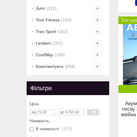
Jumi
113
York Fitness
143
Топ пр
Trex Sport
162
Leobert
261
CostWay
168
Комплектуючі
634
Фільтри
Акум
Ціна
тиску 
мийка
Наявність
В наявності
375