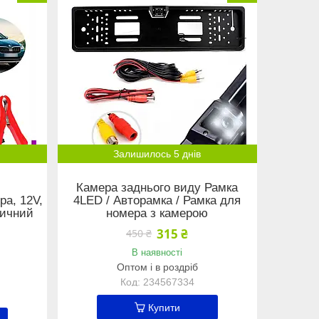
Залишилось 5 днів
й
Камера заднього виду Рамка
ра, 12V,
4LED / Авторамка / Рамка для
тичний
номера з камерою
315 ₴
450 ₴
В наявності
Оптом і в роздріб
234567334
Купити