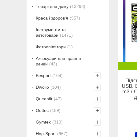
Товарі для дому
13298
Краса і здоров'я
957
Інструменти та
автотовари
1471
Фотоепілятори
1
Аксесуари для прання
речей
43
Besport
104
Підс
USB, 
DiVolio
304
m3 / 
д
Queenfit
47
Outtec
159
Gymtek
319
Hop-Sport
967