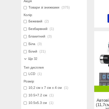
Акція
Товари зі знижками
375
Колір
Бежевий
2
Безбарвний
1
Блакитний
3
Біла
3
Білий
21
Ще 32
Тип дисплея
LCD
1
Розмір
10,2 см x 7 см x 4 см
1
10.5×7.2 см
1
Автов
10.5х5.3 см
1
(11,7с