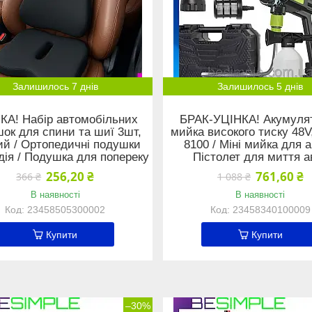
Залишилось 7 днів
Залишилось 5 днів
КА! Набір автомобільних
БРАК-УЦІНКА! Акумуля
ок для спини та шиї 3шт,
мийка високого тиску 48
ий / Ортопедичні подушки
8100 / Міні мийка для а
дія / Подушка для попереку
Пістолет для миття а
256,20 ₴
761,60 ₴
366 ₴
1 088 ₴
В наявності
В наявності
23458505300002
23458340100009
Купити
Купити
–30%