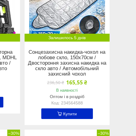
Залишилось 5 днів
торна
Сонцезахисна накидка-чохол на
V, MDHL
лобове скло, 150х70см /
вто /
Двостороння захисна накидка на
вто
скло авто / Автомобільний
захисний чохол
165,55 ₴
236,50 ₴
В наявності
Оптом і в роздріб
234564588
Купити
–30%
–30%