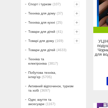
Спорт і туризм
107
Техніка для дому
37
Техніка для кухні
25
Товари для дітей
41
Товарі для дому
169
УЦІН
подуш
Чорн
Товари для дітей
4633
для во
Техніка та
електроніка
3817
Побутова техніка,
інтер'єр
5705
Активний відпочинок, туризм
та хобі
3697
Одяг, взуття та
аксесуари
1167