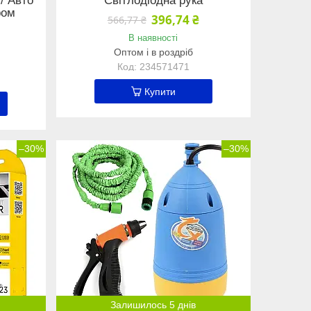
/ Авто
Світлодіодна рука
ром
396,74 ₴
566,77 ₴
В наявності
Оптом і в роздріб
234571471
Купити
–30%
–30%
Залишилось 5 днів