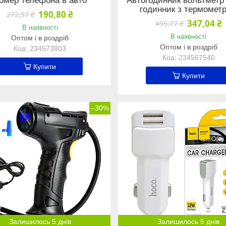
омер телефона в авто
Автогодинник вольтметр 
годинник з термомет
190,80 ₴
272,57 ₴
347,04 ₴
495,77 ₴
В наявності
В наявності
Оптом і в роздріб
Оптом і в роздріб
234573803
234567540
Купити
Купити
–30%
Залишилось 5 днів
Залишилось 5 днів