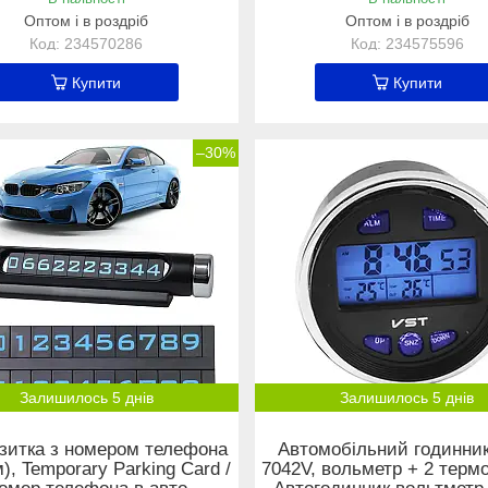
Оптом і в роздріб
Оптом і в роздріб
234570286
234575596
Купити
Купити
–30%
Залишилось 5 днів
Залишилось 5 днів
ізитка з номером телефона
Автомобільний годинни
м), Temporary Parking Card /
7042V, вольметр + 2 терм