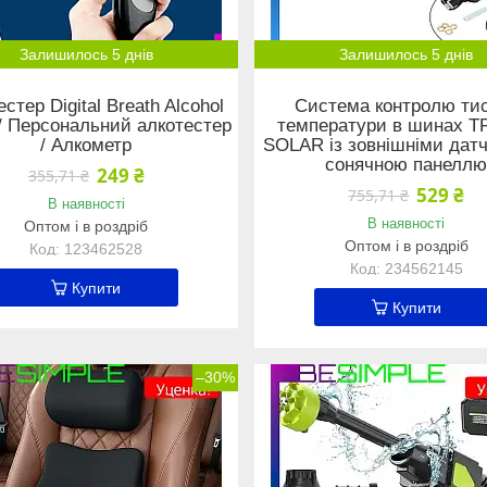
Залишилось 5 днів
Залишилось 5 днів
стер Digital Breath Alcohol
Система контролю тис
 / Персональний алкотестер
температури в шинах T
/ Алкометр
SOLAR із зовнішніми датч
сонячною панелл
249 ₴
355,71 ₴
529 ₴
755,71 ₴
В наявності
В наявності
Оптом і в роздріб
Оптом і в роздріб
123462528
234562145
Купити
Купити
–30%