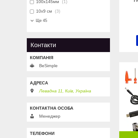
Н
100х145мм
1
10х9 см
3
Ще 45
Контакти
BeSimple
Левадна 11, Київ, Україна
Менеджер