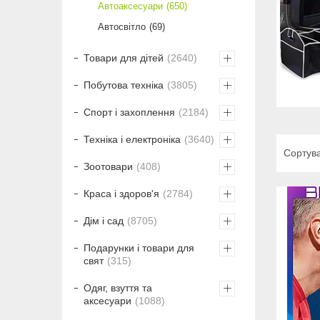
Автоаксесуари
650
Автосвітло
69
Товари для дітей
2640
Побутова техніка
3805
Спорт і захоплення
2184
Техніка і електроніка
3640
Зоотовари
408
Краса і здоров'я
2784
Дім і сад
8705
Подарунки і товари для
свят
315
Одяг, взуття та
аксесуари
1088