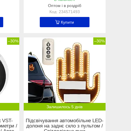
Оптом і в роздріб
234571493
Купити
–30%
–30%
Залишилось 5 днів
к VST-
Підсвічування автомобільне LED-
ометри /
долоня на заднє скло з пультом /