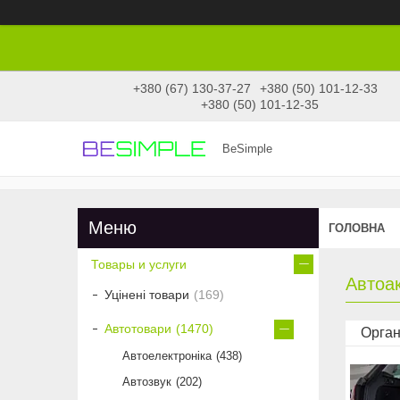
+380 (67) 130-37-27
+380 (50) 101-12-33
+380 (50) 101-12-35
BeSimple
ГОЛОВНА
Товары и услуги
Автоа
Уцінені товари
169
Автотовари
1470
Орган
Автоелектроніка
438
Автозвук
202