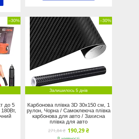
–30%
–30%
Залишилось 5 днів
т до 5
Карбонова плівка 3D 30х150 см, 1
 180Вт,
рулон, Чорна / Самоклеюча плівка
ичний
карбонова для авто / Захисна
плівка для авто
190,29 ₴
271,84 ₴
В наявності