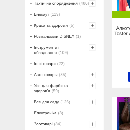
Тактичне спорядження
480
Блекаут
119
Краса та здоров'я
5
Алкоте
Tester
Розмальовки DISNEY
1
Інструменти і
обладнання
109
Інші товари
22
Авто товары
35
Усе для фарби та
здоров'я
59
Все для саду
126
Електроніка
3
Зоотоварі
84