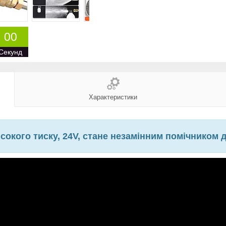
0
0
Секунд
Характеристики
окого тиску, 24V, стане незамінним помічником 