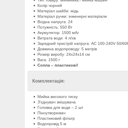
Тип товару: мінімийка / мийка машин
Колір чорний
Матеріал шайби: мідь
Матеріал ручки: інженерні матеріали
Вхідна напруга: 24
Потужність: 550 Вт
Акумулятор: 1500 мАг
Витрата води: 4 л/хв
Зарядний пристрій напруга: AC 100-240V 50/60
Довжина водопроводу: 5 метрів
Розмір виробу: 24х24х14 см
Вага: 1500 г
Сопла – пластикові!
Комплектація:
Мийка високого тиску
З'єднувач змішувача
Головка для води – 2 шт
Піноутворювач
Пластиковий фільтр
Водопровід 5 м