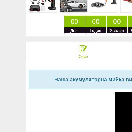
0
0
0
0
0
0
Днів
Годин
Хвилин
Опис
Наша акумуляторна мийка вис