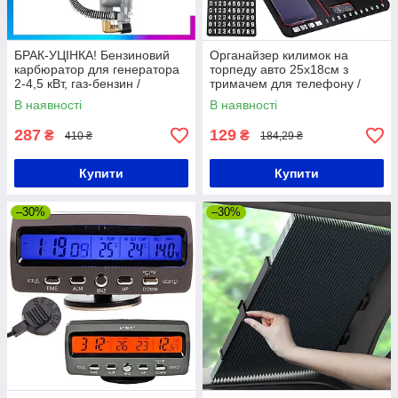
БРАК-УЦІНКА! Бензиновий
Органайзер килимок на
карбюратор для генератора
торпеду авто 25х18см з
2-4,5 кВт, газ-бензин /
тримачем для телефону /
Карбюратор на генератор з
Антиковзкий килимок на
В наявності
В наявності
редуктором
панель приладів
287
129
₴
₴
410 ₴
184,29 ₴
Купити
Купити
–30%
–30%