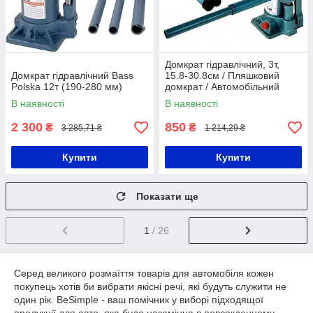
Домкрат гідравлічний, 3т,
Домкрат гідравлічний Bass
15.8-30.8см / Пляшковий
Polska 12т (190-280 мм)
домкрат / Автомобільний
домкрат
В наявності
В наявності
2 300
850
₴
₴
3 285,71 ₴
1 214,29 ₴
Купити
Купити
Показати ще
1
/ 26
Серед великого розмаїття товарів для автомобіля кожен
покупець хотів би вибрати якісні речі, які будуть служити не
один рік. BeSimple - ваш помічник у виборі підходящої
продукції для авто, яка буде незамінна в повсякденному