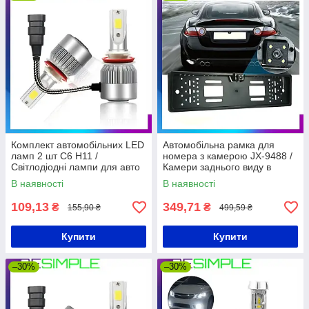
Комплект автомобільних LED
Автомобільна рамка для
ламп 2 шт C6 H11 /
номера з камерою JX-9488 /
Світлодіодні лампи для авто
Камери заднього виду в
36 Вт
рамці номерного знака
В наявності
В наявності
109,13
349,71
₴
₴
155,90 ₴
499,59 ₴
Купити
Купити
–30%
–30%