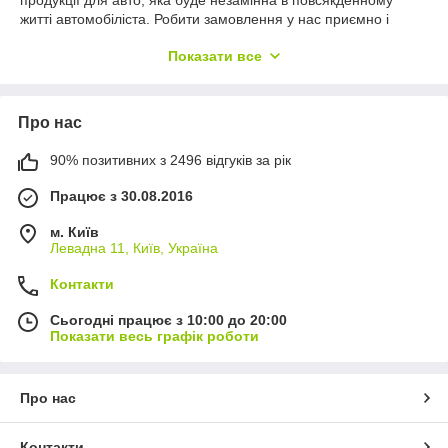
житті автомобіліста. Робити замовлення у нас приємно і
корисно, при цьому не потрібно залишати затишну домашню
Показати все
обстановку і сильно відриватися від важливих справ.
Наш магазин вигідно відрізняється від інших місць продажу
низькими цінами і різноманітним асортиментом. Можна
Про нас
зручно гортати каталог, заходячи в цікавий розділ і
переглядати характеристики товару, паралельно звертаючи
увагу на його зовнішній вигляд, вартість і виробника. Якісні
90% позитивних з 2496 відгуків за рік
автотовари потрібні кожному, хто в повсякденному житті
Працює з 30.08.2016
стикається з автомобілями. Сьогодні без комфортного
транспорту людині обійтися важко, тому всім може стати в
м. Київ
нагоді продукція, представлена у нас.
Левадна 11, Київ, Україна
Контакти
Сьогодні працює з 10:00 до 20:00
Показати весь графік роботи
Про нас
Контакти