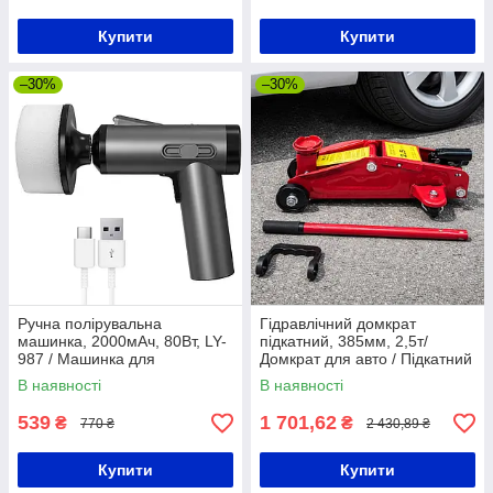
Купити
Купити
–30%
–30%
Ручна полірувальна
Гідравлічний домкрат
машинка, 2000мАч, 80Вт, LY-
підкатний, 385мм, 2,5т/
987 / Машинка для
Домкрат для авто / Підкатний
полірування авто / Міні
домкрат / Домкарат
В наявності
В наявності
машинка полірувальна
гідравлічний
539
1 701,62
₴
₴
770 ₴
2 430,89 ₴
Купити
Купити