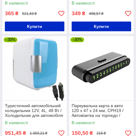
Накидка від сонця для
В наявності
В наявності
машини
365
349
₴
₴
521,43 ₴
498,57 ₴
Купити
Купити
–30%
–30%
Туристичний автомобільний
Паркувальна карта в авто
холодильник 12V, 4L, 48 Вт /
120 х 47 х 24 мм, CPH19 /
Холодильник для автомобіля
Автовізитка на торпедо /
/ Автохолодильник
Номер телефону на панель
В наявності
В наявності
951,45
150,50
₴
₴
1 359,21 ₴
215 ₴