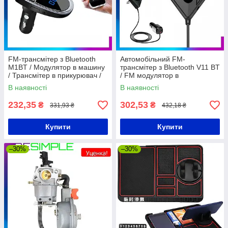
FM-трансмітер з Bluetooth
Автомобільний FM-
M1BT / Модулятор в машину
трансмітер з Bluetooth V11 BT
/ Трансмітер в прикурювач /
/ FM модулятор в
Бездротовий фм-модулятор
прикурювач / Трансмітер в
В наявності
В наявності
машину
232,35
302,53
₴
₴
331,93 ₴
432,18 ₴
Купити
Купити
–30%
–30%