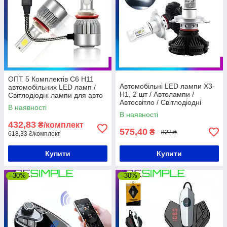
ОПТ 5 Комплектів C6 H11
Автомобільні LED лампи X3-
автомобільних LED ламп /
H1, 2 шт / Автолампи /
Світлодіодні лампи для авто
Автосвітло / Світлодіодні
В наявності
лампочки / Комплект ламп
В наявності
432,83
₴/комплект
575,40
₴
822 ₴
618,33 ₴/комплект
Купити
Купити
–30%
–30%