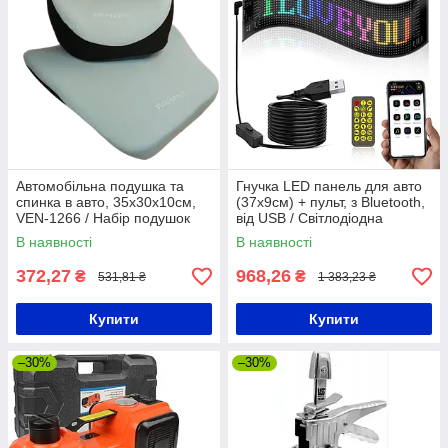
Автомобільна подушка та
Гнучка LED панель для авто
спинка в авто, 35х30х10см,
(37х9см) + пульт, з Bluetooth,
VEN-1266 / Набір подушок
від USB / Світлодіодна
для сидіння автомобіля
панель на скло авто
В наявності
В наявності
372,27
968,26
₴
₴
531,81 ₴
1 383,23 ₴
Купити
Купити
–30%
–30%