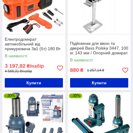
Електродомкрат
Підйомник для вікон та
автомобільний від
дверей Bass Polska 3447, 100
прикурювача 3в1 (5т) 180 Вт
кг, 143 мм / Опорний домкрат
5317 / Автомобільний
В наявності
регульований
домкрат / Автодомкрат
В наявності
електричний
3 197,82
₴/набір
880
₴
1 257,14 ₴
4 568,31 ₴/набір
Купити
Купити
–30%
–30%