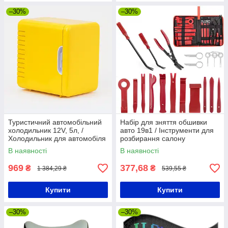
–30%
–30%
Туристичний автомобільний
Набір для зняття обшивки
холодильник 12V, 5л, /
авто 19в1 / Інструменти для
Холодильник для автомобіля
розбирання салону
/ Автохолодильник
автомобіля / Знімач обшивки
В наявності
В наявності
салону
969
377,68
₴
₴
1 384,29 ₴
539,55 ₴
Купити
Купити
–30%
–30%