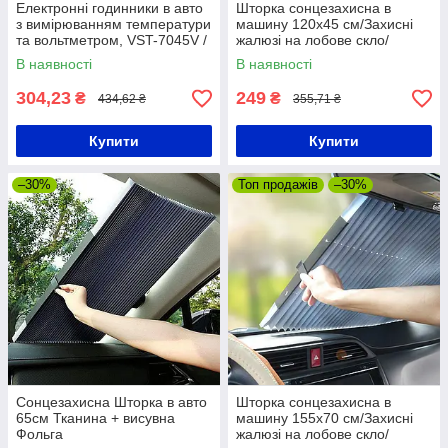
Електронні годинники в авто
Шторка сонцезахисна в
з вимірюванням температури
машину 120х45 см/Захисні
та вольтметром, VST-7045V /
жалюзі на лобове скло/
Автомобільні годинники /
Накидка від сонця для
В наявності
В наявності
Годинники в машину
машини
304,23
249
₴
₴
434,62 ₴
355,71 ₴
Купити
Купити
–30%
Топ продажів
–30%
Сонцезахисна Шторка в авто
Шторка сонцезахисна в
65см Тканина + висувна
машину 155х70 см/Захисні
Фольга
жалюзі на лобове скло/