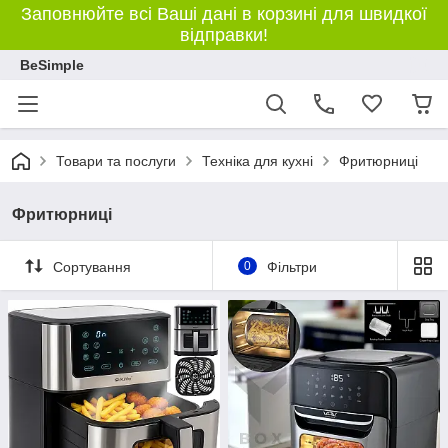
Заповнюйте всі Ваші дані в корзині для швидкої
відправки!
BeSimple
Товари та послуги
Техніка для кухні
Фритюрниці
Фритюрниці
Сортування
0
Фільтри