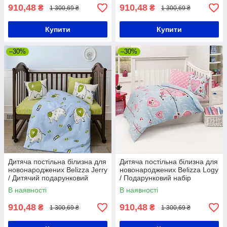
910,48
910,48
₴
₴
1 300,69 ₴
1 300,69 ₴
Купити
Купити
–30%
–30%
Дитяча постільна білизна для
Дитяча постільна білизна для
новонароджених Belizza Jerry
новонароджених Belizza Logy
/ Дитячий подарунковий
/ Подарунковий набір
набір постільної білизни
постільної білизни для дітей
В наявності
В наявності
910,48
910,48
₴
₴
1 300,69 ₴
1 300,69 ₴