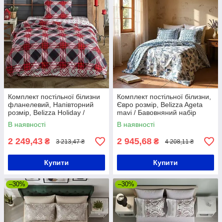
Комплект постільної білизни
Комплект постільної білизни,
фланелевий, Напівторний
Євро розмір, Belizza Ageta
розмір, Belizza Holiday /
mavi / Бавовняний набір
Бавовняний набір постільної
постільної білизни
В наявності
В наявності
білизни
2 249,43
2 945,68
₴
₴
3 213,47 ₴
4 208,11 ₴
Купити
Купити
–30%
–30%