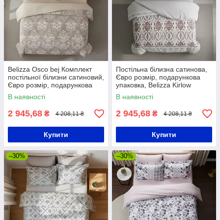
Belizza Osco bej Комплект
Постільна білизна сатинова,
постільної білизни сатиновий,
Євро розмір, подарункова
Євро розмір, подарункова
упаковка, Belizza Kirlow
упаковка / Комплект
kiremit / Комплект постільної
В наявності
В наявності
постільної білизни
білизни
2 945,68
2 945,68
₴
₴
4 208,11 ₴
4 208,11 ₴
Купити
Купити
–30%
–30%