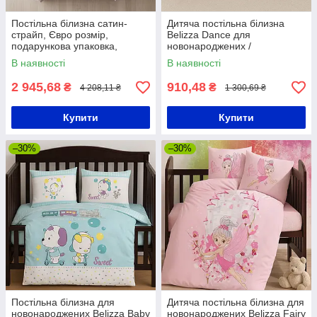
Постільна білизна сатин-
Дитяча постільна білизна
страйп, Євро розмір,
Belizza Dance для
подарункова упаковка,
новонароджених /
Belizza Line pembe /
Подарунковий набір в дитяче
В наявності
В наявності
Комплект постільної білизни
ліжечко
2 945,68
910,48
₴
₴
4 208,11 ₴
1 300,69 ₴
Купити
Купити
–30%
–30%
Постільна білизна для
Дитяча постільна білизна для
новонароджених Belizza Baby
новонароджених Belizza Fairy