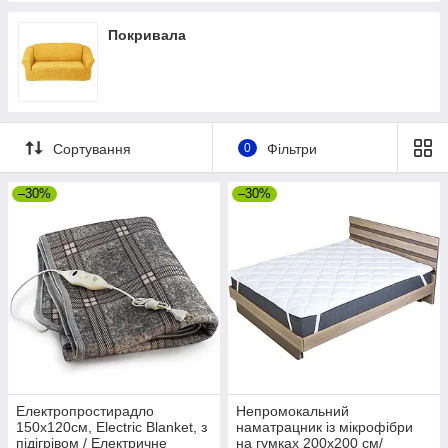
Покривала
Сортування
0
Фільтри
–30%
–30%
Електропростирадло
Непромокальний
150х120см, Electric Blanket, з
наматрацник із мікрофібри
підігрівом / Електричне
на гумках 200х200 см/