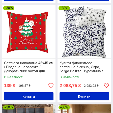
–30%
–30%
Святкова наволочка 45x45 см
Купити фланельова
/ Різдвяна наволочка /
постільна білизна, Євро,
Декоративний чохол для
Sergo Belizza, Туреччина /
подушки
Фланелева постільна білизна
В наявності
В наявності
/ Двоспальне постільна
білизна
139
2 088,75
₴
₴
198,57 ₴
2 983,93 ₴
Купити
Купити
–30%
–30%