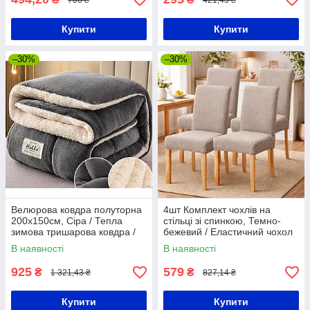
Купити
Купити
–30%
–30%
Велюрова ковдра полуторна
4шт Комплект чохлів на
200х150см, Сіра / Тепла
стільці зі спинкою, Темно-
зимова тришарова ковдра /
бежевий / Еластичний чохол
Ковдра - покривало велюр
для стільців
В наявності
В наявності
925
579
₴
₴
1 321,43 ₴
827,14 ₴
Купити
Купити