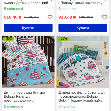
sweet / Дитячий постільний
/ Подарунковий комплект у
комплект в ліжечко
дитяче ліжечко
В наявності
В наявності
910,48
910,48
₴
₴
1 300,69 ₴
1 300,69 ₴
Купити
Купити
–30%
–30%
Дитяча постільна білизна
Дитяча постільна білизна для
Belizza Fishy для
новонароджених Belizza
новонароджених /
Guky / Подарунковий набір
Подарунковий комплект
постільної білизни дитячої
В наявності
В наявності
постільної білизни дитячої