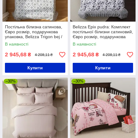
Постільна білизна сатинова,
Belizza Epix pudra: Комплект
Євро розмір, подарункова
постільної білизни сатиновий,
упаковка, Belizza Trigon bej /
Євро розмір, подарункова
Комплект постільної білизни
упаковка / Комплект
В наявності
В наявності
постільної білизни
2 945,68
2 945,68
₴
₴
4 208,11 ₴
4 208,11 ₴
Купити
Купити
–30%
–30%