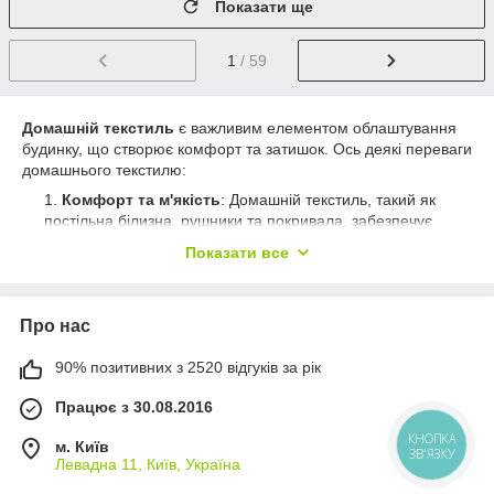
Показати ще
1
/ 59
Домашній текстиль
є важливим елементом облаштування
будинку, що створює комфорт та затишок. Ось деякі переваги
домашнього текстилю:
Комфорт та м'якість
: Домашній текстиль, такий як
постільна білизна, рушники та покривала, забезпечує
комфорт та м'якість при контакті зі шкірою. Високоякісні
Показати все
матеріали, такі як бавовна, льон або шовк, створюють
приємне відчуття та сприяють розслабленню та
відпочинку.
Про нас
Стиль та дизайн
: Домашній текстиль дозволяє
виразити свій стиль та додати унікальність до інтер'єру.
90% позитивних з 2520 відгуків за рік
Широкий вибір кольорів, візерунків та фактур дозволяє
підібрати текстиль, що відповідає вашому смаку та
Працює з 30.08.2016
декору кімнати.
м. Київ
Функціональність
: Домашній текстиль виконує різні
КНОПКА
ЗВ'ЯЗКУ
Левадна 11, Київ, Україна
функції в будинку. Наприклад, постільна білизна
захищає матрац та подушки, рушники вбирають вологу