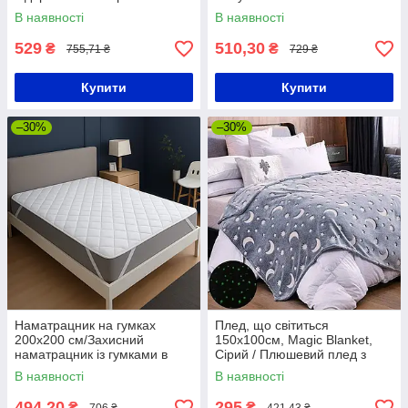
простирадло з
Захисний наматрацник
В наявності
В наявності
терморегулятором
водонепроникний
529
510,30
₴
₴
755,71 ₴
729 ₴
Купити
Купити
–30%
–30%
Наматрацник на гумках
Плед, що світиться
200х200 см/Захисний
150х100см, Magic Blanket,
наматрацник із гумками в
Сірий / Плюшевий плед з
кутках/Стьобаний
зірковим небом / Дитяче
В наявності
В наявності
наматрацник
покривало
494,20
295
₴
₴
706 ₴
421,43 ₴