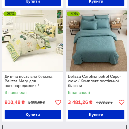
Купити
Купити
–30%
–30%
Дитяча постільна білизна
Belizza Carolina petrol Євро-
Belizza Mery для
люкс / Комплект постільної
новонароджених /
білизни
Подарунковий комплект
В наявності
В наявності
постільної білизни для дітей
910,48
3 481,26
₴
₴
1 300,69 ₴
4 973,23 ₴
Купити
Купити