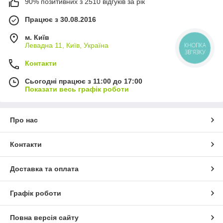
90% позитивних з 2510 відгуків за рік
Сумісність із різними джерелами
– від смартфона
до ігрової приставки.
Працює з 30.08.2016
Проста настройка
, зрозуміла навіть новачкам.
м. Київ
Ідеальні для вечорів із друзями
, сімейних
Левадна 11, Київ, Україна
КНОПКА
переглядів та ігор.
ЗВ'ЯЗКУ
Контакти
Сьогодні працює з 11:00 до 17:00
Показати весь графік роботи
Про нас
Контакти
Доставка та оплата
Графік роботи
Повна версія сайту