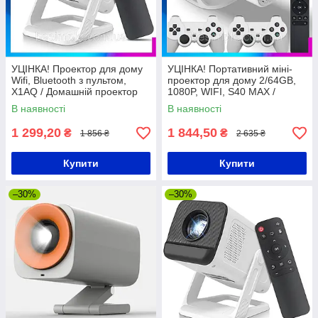
УЦІНКА! Проектор для дому
УЦІНКА! Портативний міні-
Wifi, Bluetooth з пультом,
проектор для дому 2/64GB,
X1AQ / Домашній проектор
1080P, WIFI, S40 MAX /
портативний / Міні проектор
Домашній проектор Смарт
В наявності
В наявності
1 299,20
1 844,50
₴
₴
1 856 ₴
2 635 ₴
Купити
Купити
–30%
–30%