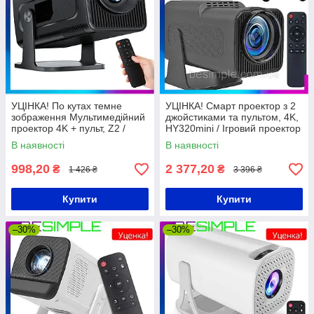
УЦІНКА! По кутах темне
УЦІНКА! Смарт проектор з 2
зображення Мультимедійний
джойстиками та пультом, 4K,
проектор 4K + пульт, Z2 /
HY320mini / Ігровий проектор
Проектор для дому /
для дому / Мультимедійний
В наявності
В наявності
Портативний проектор
проектор
998,20
2 377,20
₴
₴
1 426 ₴
3 396 ₴
Купити
Купити
–30%
–30%