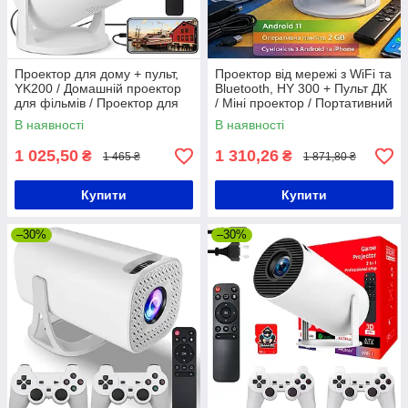
Проектор для дому + пульт,
Проектор від мережі з WiFi та
YK200 / Домашній проектор
Bluetooth, HY 300 + Пульт ДК
для фільмів / Проектор для
/ Міні проектор / Портативний
смартфона
проектор для смартфону
В наявності
В наявності
1 025,50
1 310,26
₴
₴
1 465 ₴
1 871,80 ₴
Купити
Купити
–30%
–30%