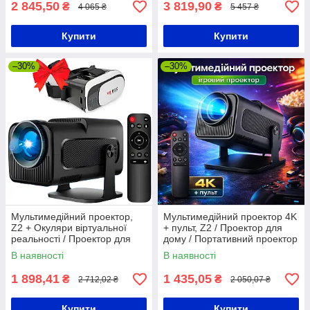
2 845,50
3 819,90
₴
₴
4 065 ₴
5 457 ₴
Купити
Купити
–30%
–30%
Мультимедійний проектор,
Мультимедійний проектор 4K
Z2 + Окуляри віртуальної
+ пульт, Z2 / Проектор для
реальності / Проектор для
дому / Портативний проектор
дому
/ Смарт-проектор
В наявності
В наявності
1 898,41
1 435,05
₴
₴
2 712,02 ₴
2 050,07 ₴
Купити
Купити