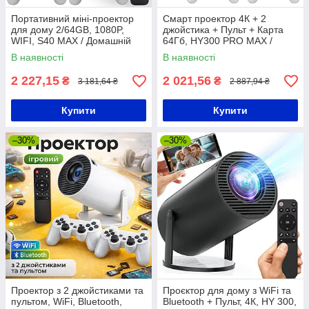
Портативний міні-проектор
Смарт проектор 4К + 2
для дому 2/64GB, 1080P,
джойстика + Пульт + Карта
WIFI, S40 MAX / Домашній
64Гб, HY300 PRO MAX /
проектор / Смарт проектор
Ігровий проектор / Проектор
В наявності
В наявності
ігровий
андроїд
2 227,15
2 021,56
₴
₴
3 181,64 ₴
2 887,94 ₴
Купити
Купити
–30%
–30%
Проектор з 2 джойстиками та
Проєктор для дому з WiFi та
пультом, WiFi, Bluetooth,
Bluetooth + Пульт, 4К, HY 300,