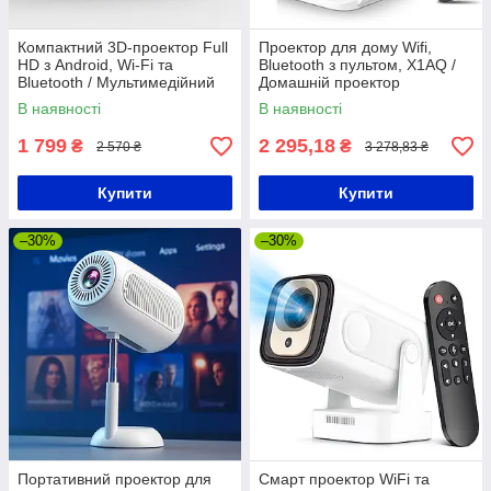
Компактний 3D-проектор Full
Проектор для дому Wifi,
HD з Android, Wi-Fi та
Bluetooth з пультом, X1AQ /
Bluetooth / Мультимедійний
Домашній проектор
проектор домашній / Міні
портативний / Міні проектор
В наявності
В наявності
проектор смарт
1 799
2 295,18
₴
₴
2 570 ₴
3 278,83 ₴
Купити
Купити
–30%
–30%
Портативний проектор для
Смарт проектор WiFi та