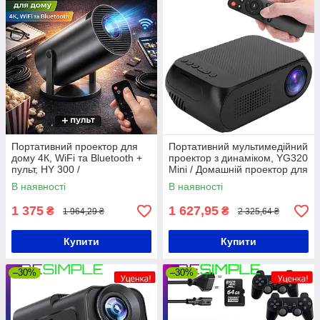
Портативний проектор для
Портативний мультимедійний
дому 4К, WiFi та Bluetooth +
проектор з динаміком, YG320
пульт, HY 300 /
Mini / Домашній проектор для
Мультимедійний смарт
дому / Міні проектор
В наявності
В наявності
проектор
1 375
1 627,95
₴
₴
1 964,29 ₴
2 325,64 ₴
Купити
Купити
–30%
–30%