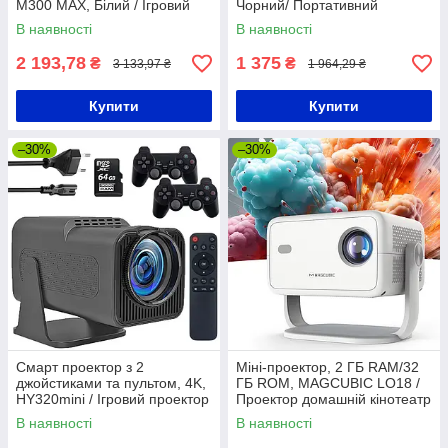
M300 MAX, Білий / Ігровий
Чорний/ Портативний
проектор / Смарт проектор з
мініпроєктор/Смарт-проєктор
В наявності
В наявності
іграми
2 193,78
1 375
₴
₴
3 133,97 ₴
1 964,29 ₴
Купити
Купити
–30%
–30%
Смарт проектор з 2
Міні-проектор, 2 ГБ RAM/32
джойстиками та пультом, 4K,
ГБ ROM, MAGCUBIC LO18 /
HY320mini / Ігровий проектор
Проектор домашній кінотеатр
для дому / Мультимедійний
/ Мультимедійний смарт-
В наявності
В наявності
проектор
проектор