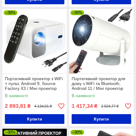
–30%
–30%
Портативний проектор з WiFi
Портативний проектор для
+ пульт, Android 9, Source
дому з WiFi та Bluetooth,
Factory X3 / Міні проектор
Android 11 / Міні проектор
для смартфона
для смартфона / Домашній
В наявності
В наявності
проектор
2 893,81
1 417,34
₴
₴
4 134,01 ₴
2 024,77 ₴
Купити
Купити
–30%
–30%