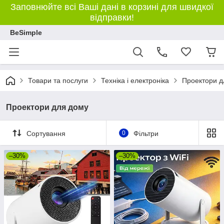
Заповнюйте всі Ваші дані в корзині для швидкої
відправки!
BeSimple
Товари та послуги
Техніка і електроніка
Проектори д
Проектори для дому
Сортування
0
Фільтри
–30%
–30%