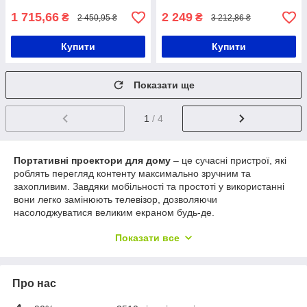
проектор
1 715,66
2 249
₴
₴
2 450,95 ₴
3 212,86 ₴
Купити
Купити
Показати ще
1
/ 4
Портативні проектори для дому
– це сучасні пристрої, які
роблять перегляд контенту максимально зручним та
захопливим. Завдяки мобільності та простоті у використанні
вони легко замінюють телевізор, дозволяючи
насолоджуватися великим екраном будь-де.
Переваги:
Показати все
Легкі та компактні
, їх можна брати із собою чи
використовувати в різних кімнатах.
Висока якість зображення
з чіткою деталізацією та
Про нас
насиченими кольорами.