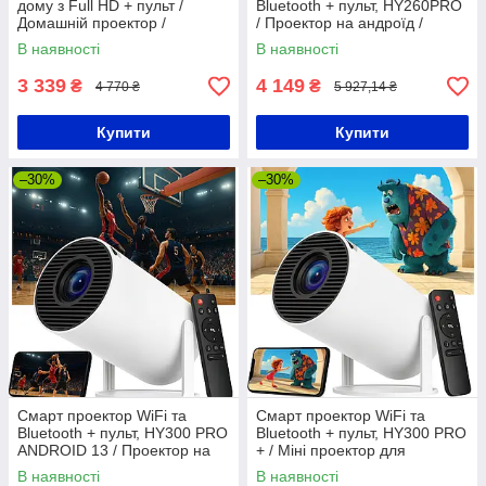
дому з Full HD + пульт /
Bluetooth + пульт, HY260PRO
Домашній проектор /
/ Проектор на андроїд /
Мультимедійний проектор
Портативний проектор для
В наявності
В наявності
дому
3 339
4 149
₴
₴
4 770 ₴
5 927,14 ₴
Купити
Купити
–30%
–30%
Смарт проектор WiFi та
Смарт проектор WiFi та
Bluetooth + пульт, HY300 PRO
Bluetooth + пульт, HY300 PRO
ANDROID 13 / Проектор на
+ / Міні проектор для
андроїд / Портативний
смартфона / Домашній
В наявності
В наявності
проектор для дому
проектор / Портативний