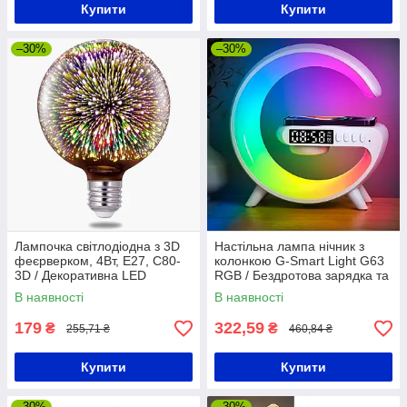
Купити
Купити
–30%
–30%
Лампочка світлодіодна з 3D
Настільна лампа нічник з
феєрверком, 4Вт, Е27, C80-
колонкою G-Smart Light G63
3D / Декоративна LED
RGB / Бездротова зарядка та
лампочка / Лампа-нічник на
Bluetooth колонка 10W
В наявності
В наявності
діодах
179
322,59
₴
₴
255,71 ₴
460,84 ₴
Купити
Купити
–30%
–30%