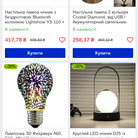
Настільна лампа нічник з
Настільна лампа 3 кольори
бездротовою Bluetooth
Crystal Diamond, від USB /
колонкою Lightshow YS-110 +
Акумуляторний світильник-
2 мікрофони / Колонка /
нічник з сенсорним
В наявності
В наявності
Лампа
перемикачем
417,78
258,37
₴
₴
596,83 ₴
369,10 ₴
Купити
Купити
–30%
–30%
Лампочка 3D Феєрверк A60,
Круглий LED нічник D25 із