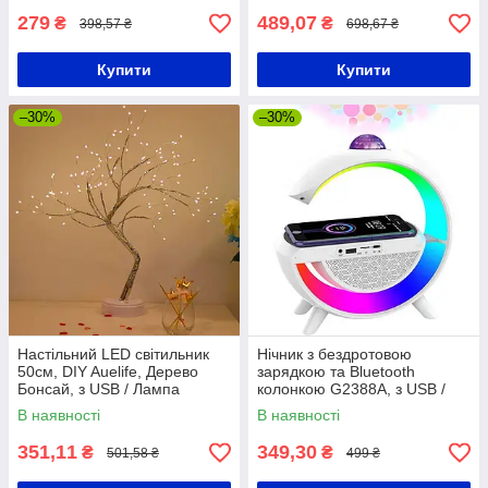
279
489,07
₴
₴
398,57 ₴
698,67 ₴
Купити
Купити
–30%
–30%
Настільний LED світильник
Нічник з бездротовою
50см, DIY Auelife, Дерево
зарядкою та Bluetooth
Бонсай, з USB / Лампа
колонкою G2388A, з USB /
світлодіодна на батарейках
Акумуляторний RGB
В наявності
В наявності
світильник з дискошаром
351,11
349,30
₴
₴
501,58 ₴
499 ₴