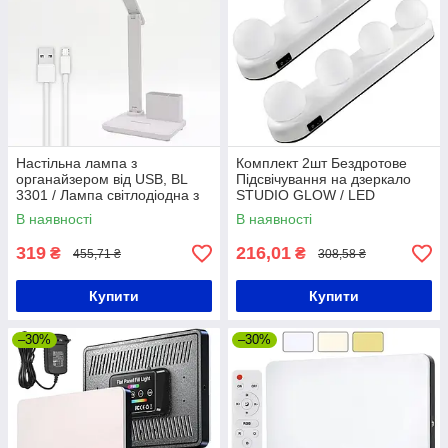
Настільна лампа з
Комплект 2шт Бездротове
органайзером від USB, BL
Підсвічування на дзеркало
3301 / Лампа світлодіодна з
STUDIO GLOW / LED
підставкою для телефону
Лампочки на присосках для
В наявності
В наявності
дзеркала
319
216,01
₴
₴
455,71 ₴
308,58 ₴
Купити
Купити
–30%
–30%