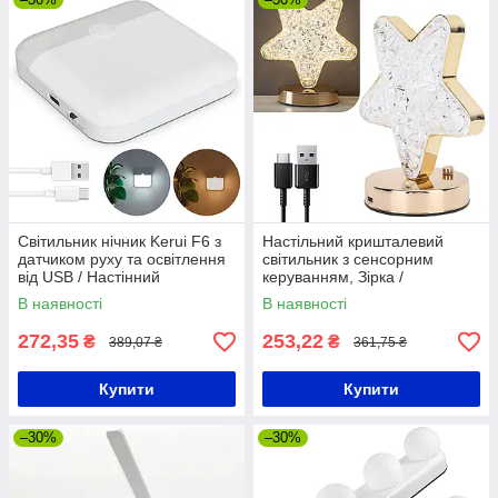
Світильник нічник Kerui F6 з
Настільний кришталевий
датчиком руху та освітлення
світильник з сенсорним
від USB / Настінний
керуванням, Зірка /
світильник світлодіодний
Акумуляторна лампа / Нічник
В наявності
В наявності
272,35
253,22
₴
₴
389,07 ₴
361,75 ₴
Купити
Купити
–30%
–30%