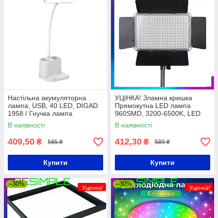
Настільна акумуляторна
УЦІНКА! Зламна кришка
лампа, USB, 40 LED, DIGAD
Прямокутна LED лампа
1958 / Гнучка лампа
960SMD, 3200-6500K, LED
світлодіодна від акумулятора
Pro U800 / Студійна лампа /
В наявності
В наявності
Відеосвітло для фото, відео
409,50
412,30
₴
₴
585 ₴
589 ₴
Купити
Купити
–30%
–30%