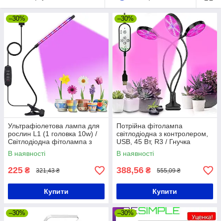
–30%
–30%
Ультрафіолетова лампа для
Потрійна фітолампа
рослин L1 (1 головка 10w) /
світлодіодна з контролером,
Світлодіодна фітолампа з
USB, 45 Вт, R3 / Гнучка
таймером 68 х 11 см
настільна лампа для
В наявності
В наявності
кімнатних квітів
225
388,56
₴
₴
321,43 ₴
555,09 ₴
Купити
Купити
–30%
–30%