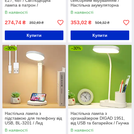
Е27, 4Вт / Світлодіодна
сенсорним керуванням /
лампа в патрон /
Настільна акумуляторна
Декоративна лед лампочка
лампа-світильник
В наявності
В наявності
274,74
353,02
₴
₴
392,49 ₴
504,32 ₴
Купити
Купити
–30%
–30%
Настільна лампа з
Настільна лампа з
підставкою для телефону від
органайзером DIGAD 1951,
USB, BL-3201 / Лед
від USB та батарейок / Гнучка
світильник настільний /
LED лампа з регулюванням
В наявності
В наявності
Настільний нічник
світла