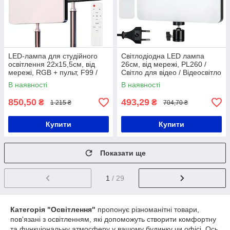
LED-лампа для студійного
Світлодіодна LED лампа
освітлення 22х15,5см, від
26см, від мережі, PL260 /
мережі, RGB + пульт, F99 /
Світло для відео / Відеосвітло
Прямокутна лампа для фото
/ Прямокутна лампа для
В наявності
В наявності
та відео
зйомок
850,50
493,29
₴
₴
1 215 ₴
704,70 ₴
Купити
Купити
Показати ще
1
/ 29
Категорія "Освітлення"
пропонує різноманітні товари,
пов'язані з освітленням, які допоможуть створити комфортну
та функціональну атмосферу у вашому будинку чи офісі. Ось