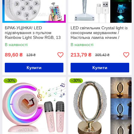
БРАК-УЦІНКА! LED
LED світильник Crystal light із
підсвічування з пультом
сенсорним керуванням /
Rainbow Light Show RGB, 13
Настільна лампа нічник /
LED / Водонепроникний
Декоративна лед лампа
В наявності
В наявності
світильник / Світлодіодне
підсвічування
89,60
213,79
₴
₴
128 ₴
305,42 ₴
Купити
Купити
–30%
–30%