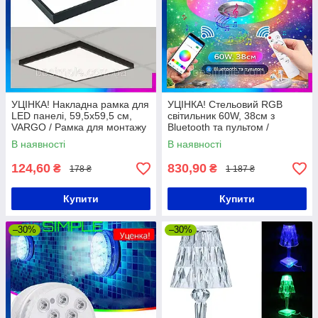
УЦІНКА! Накладна рамка для
УЦІНКА! Стельовий RGB
LED панелі, 59,5x59,5 см,
світильник 60W, 38см з
VARGO / Рамка для монтажу
Bluetooth та пультом /
LED панелі / Рамка для
Світлодіодна лампа / Люстра
В наявності
В наявності
світлодіодної панелі
з регулюванням яскравості
124,60
830,90
₴
₴
178 ₴
1 187 ₴
Купити
Купити
–30%
–30%