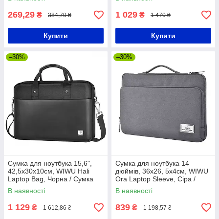
нагрудна
Сумка для планшета
269,29
1 029
₴
₴
384,70 ₴
1 470 ₴
Купити
Купити
–30%
–30%
Сумка для ноутбука 15,6",
Сумка для ноутбука 14
42,5х30х10см, WIWU Hali
дюймів, 36х26, 5х4см, WIWU
Laptop Bag, Чорна / Сумка
Ora Laptop Sleeve, Сіра /
чохол для ноутбука /
Чохол на ноутбук / Сумка на
В наявності
В наявності
Портфель для ноутбука
ноутбук
1 129
839
₴
₴
1 612,86 ₴
1 198,57 ₴