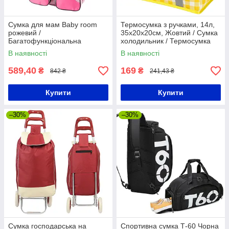
Сумка для мам Baby room
Термосумка з ручками, 14л,
рожевий /
35x20x20см, Жовтий / Сумка
Багатофункціональна
холодильник / Термосумка
переноска-ліжко для
для їжі / Сумка термос
В наявності
В наявності
немовлят / Сумка
трансоформер
589,40
169
₴
₴
842 ₴
241,43 ₴
Купити
Купити
–30%
–30%
Сумка господарська на
Спортивна сумка Т-60 Чорна