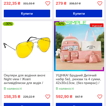
232,35
279
₴
₴
331,93 ₴
398,57 ₴
Купити
Купити
–30%
–30%
Окуляри для водіння вночі
УЦІНКА! Брудний Дитячий
Night view / Жовті
набір 5в1, рюкзак та 4 сумки,
антивідблиски для водія /
42х30х13см, (без прикрас) /
Чоловічі окуляри-антифари
Комплект сумок для
В наявності
В наявності
школярки
158,35
592,90
₴
₴
226,22 ₴
847 ₴