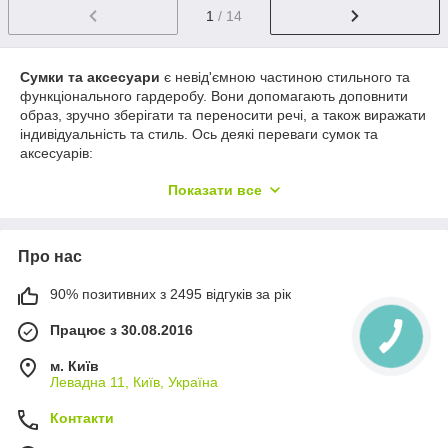
1
/ 14
Сумки та аксесуари
є невід'ємною частиною стильного та
функціонального гардеробу. Вони допомагають доповнити
образ, зручно зберігати та переносити речі, а також виражати
індивідуальність та стиль. Ось деякі переваги сумок та
аксесуарів:
Зручність та функціональність
: Сумки та
Показати все
аксесуари різних типів, такі як рюкзаки, сумки-шоппери,
гаманці та портфелі, пропонують зручні рішення для
зберігання та перенесення речей. Вони зазвичай
Про нас
оснащені різними кишенями, відділеннями та замками,
які полегшують організацію та доступ до необхідних
предметів.
90% позитивних з 2495 відгуків за рік
Стиль та модні акценти
: Сумки та аксесуари є
Працює з 30.08.2016
модними елементами, які допомагають виразити свій
індивідуальний стиль та підкреслити образ. Вони
м. Київ
доступні в різних кольорах, фактурах та дизайнах, що
Левадна 11, Київ, Україна
дозволяє вибрати відповідний варіант для будь-якого
стилю та події.
Контакти
Практичність та універсальність
: Багато сумок та