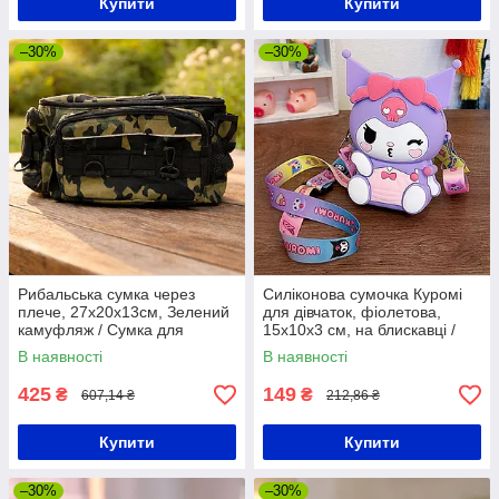
Купити
Купити
–30%
–30%
Рибальська сумка через
Силіконова сумочка Куромі
плече, 27х20х13см, Зелений
для дівчаток, фіолетова,
камуфляж / Сумка для
15х10х3 см, на блискавці /
риболовлі / Сумка для
Дитяча сумка / Через плече
В наявності
В наявності
рибальських снастей
425
149
₴
₴
607,14 ₴
212,86 ₴
Купити
Купити
–30%
–30%