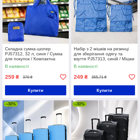
Складна сумка-шопер
Набір з 2 мішків на резинці
PJ57312, 32 л, синя / Сумка
для зберігання одягу та
для покупок / Компактна
взуття PJ57313, синій / Мішки
сумка
для зберігання / Органайзери
В наявності
В наявності
для одягу
259
249
₴
₴
370 ₴
355,71 ₴
Купити
Купити
–30%
–30%