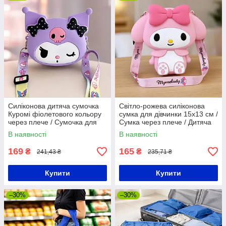
Силіконова дитяча сумочка
Світло-рожева силіконова
Куромі фіолетового кольору
сумка для дівчинки 15х13 см /
через плече / Сумочка для
Сумка через плече / Дитяча
дівчинки / Сумка дитяча
сумочка
В наявності
В наявності
169
165
₴
₴
241,43 ₴
235,71 ₴
Купити
Купити
–30%
–30%