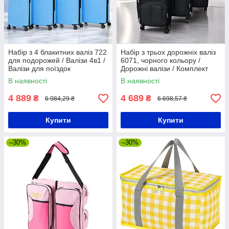
Набір з 4 блакитних валіз 722
Набір з трьох дорожніх валіз
для подорожей / Валізи 4в1 /
6071, чорного кольору /
Валізи для поїздок
Дорожні валізи / Комплект
для подорожей
В наявності
В наявності
4 889
4 689
₴
₴
6 984,29 ₴
6 698,57 ₴
Купити
Купити
–30%
–30%