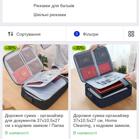
Рюкзаки для батьків
Шкільні рюкзаки
Сортування
0
Фільтри
–30%
–30%
Дорожня сумка - органайзер
Дорожня сумка-органайзер
для документів 37х10,5х27
37х10,5х27 см, Home
см з кодовим замком / Папка
Cleaning, з кодовим замком,
для документів в дорогу
Синій/ Сумка для зберігання
В наявності
В наявності
документів