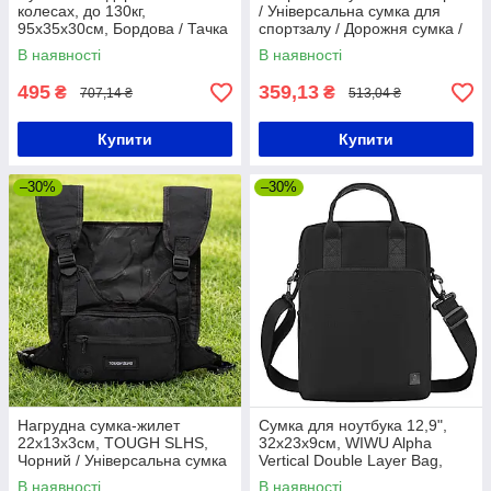
колесах, до 130кг,
/ Універсальна сумка для
95х35х30см, Бордова / Тачка
спортзалу / Дорожня сумка /
кравчучка / Двоколісна
Сумка для спорту
В наявності
В наявності
кравчучка
495
359,13
₴
₴
707,14 ₴
513,04 ₴
Купити
Купити
–30%
–30%
Нагрудна сумка-жилет
Сумка для ноутбука 12,9",
22х13х3см, TOUGH SLHS,
32х23х9см, WIWU Alpha
Чорний / Універсальна сумка
Vertical Double Layer Bag,
на груди / Чоловіча сумка
Чорна / Сумка для ноутбука /
В наявності
В наявності