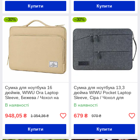
Купити
Купити
–30%
–30%
Сумка для ноутбука 16
Сумка для ноутбука 13,3
дюймів, WIWU Ora Laptop
дюйма WIWU Pocket Laptop
Sleeve, Бежева / Чохол на
Sleeve, Сіра / Чохол для
ноутбук / Сумка на ноутбук
ноутбука / Сумка під ноутбук
В наявності
В наявності
948,05
679
₴
₴
1 354,36 ₴
970 ₴
Купити
Купити