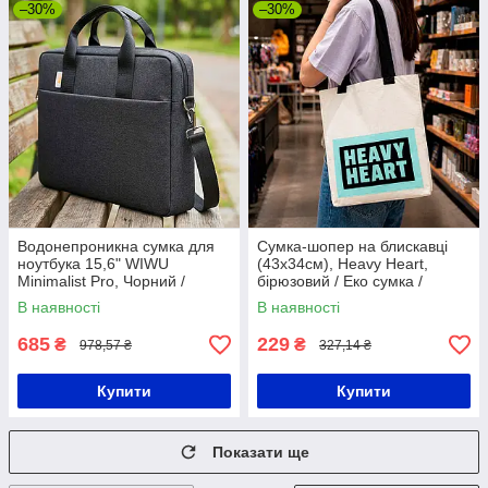
–30%
–30%
Водонепроникна сумка для
Сумка-шопер на блискавці
ноутбука 15,6" WIWU
(43х34см), Heavy Heart,
Minimalist Pro, Чорний /
бірюзовий / Еко сумка /
Чоловіча сумка портфель /
Сумка для покупок
В наявності
В наявності
Чохол-сумка для ноутбука
685
229
₴
₴
978,57 ₴
327,14 ₴
Купити
Купити
Показати ще