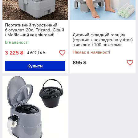
Портативний туристичний
біотуалет, 20л, Trizand, Сірий
/ Мобільний кемпінговий
Дитячий складний горщик
туалет з насосним змивом /
(горщик + накладка на унітаз)
В наявності
Герметичний біотуалет
з чохлом і 100 пакетами
Kruzzel, Сірий / Дорожній
3 225
Немає в наявності
₴
4 607,14 ₴
пластиковий горщик
895
₴
Купити