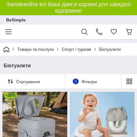
Заповнюйте всі Ваші дані в корзині для швидкої
відправки!
BeSimple
Товари та послуги
Спорт і туризм
Біотуалети
Біотуалети
Сортування
0
Фільтри
–30%