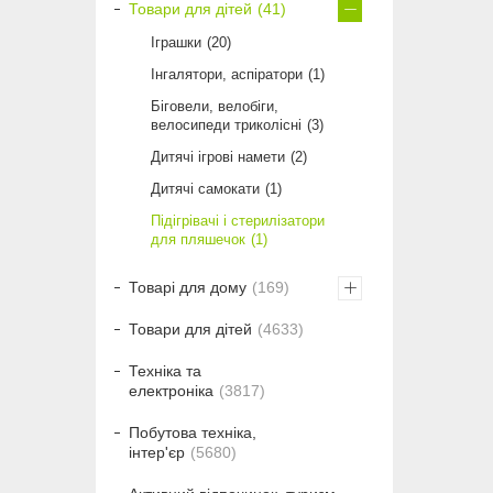
Товари для дітей
41
Іграшки
20
Інгалятори, аспіратори
1
Біговели, велобіги,
велосипеди триколісні
3
Дитячі ігрові намети
2
Дитячі самокати
1
Підігрівачі і стерилізатори
для пляшечок
1
Товарі для дому
169
Товари для дітей
4633
Техніка та
електроніка
3817
Побутова техніка,
інтер'єр
5680