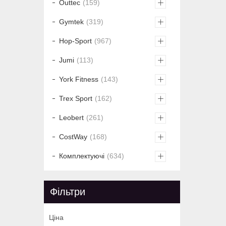
Outtec
159
Gymtek
319
Hop-Sport
967
Jumi
113
York Fitness
143
Trex Sport
162
Leobert
261
CostWay
168
Комплектуючі
634
Фільтри
Ціна