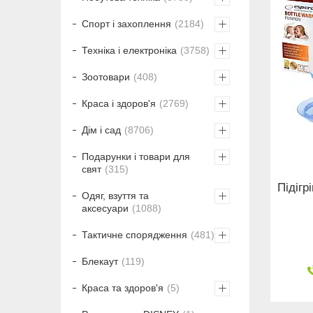
Спорт і захоплення
2184
Техніка і електроніка
3758
Зоотовари
408
Краса і здоров'я
2769
Дім і сад
8706
Подарунки і товари для
свят
315
Підіг
Одяг, взуття та
аксесуари
1088
Тактичне спорядження
481
Блекаут
119
Краса та здоров'я
5