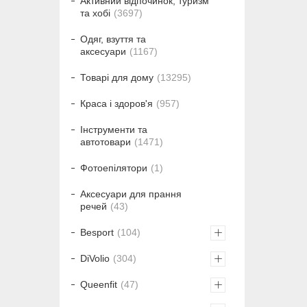
Активний відпочинок, туризм
та хобі
3697
Одяг, взуття та
аксесуари
1167
Товарі для дому
13295
Краса і здоров'я
957
Інструменти та
автотовари
1471
Фотоепілятори
1
Аксесуари для прання
речей
43
Besport
104
DiVolio
304
Queenfit
47