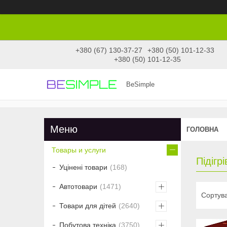
+380 (67) 130-37-27
+380 (50) 101-12-33
+380 (50) 101-12-35
BeSimple
ГОЛОВНА
Товары и услуги
Підігр
Уцінені товари
168
Автотовари
1471
Товари для дітей
2640
Побутова техніка
3750