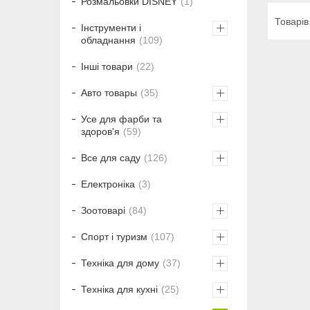
Розмальовки DISNEY
1
Інструменти і
обладнання
109
Інші товари
22
Авто товары
35
Усе для фарби та
здоров'я
59
Все для саду
126
Електроніка
3
Зоотоварі
84
Спорт і туризм
107
Техніка для дому
37
Техніка для кухні
25