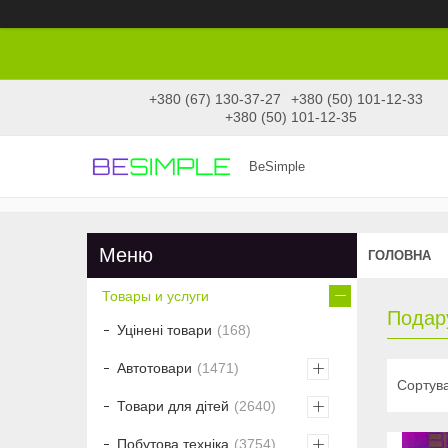
+380 (67) 130-37-27
+380 (50) 101-12-33
+380 (50) 101-12-35
BeSimple
ГОЛОВНА
Товары и услуги
Подару
Уцінені товари
168
Автотовари
1471
Товари для дітей
2640
Побутова техніка
3754