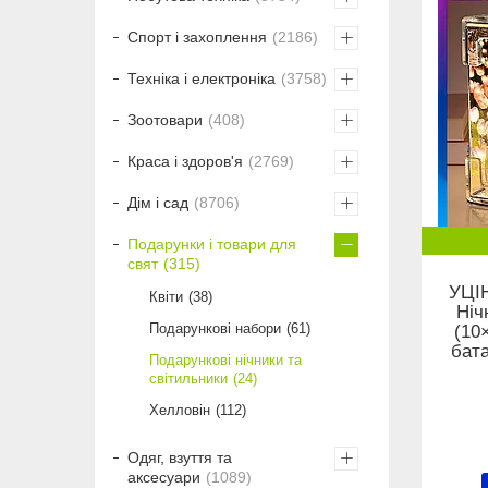
Спорт і захоплення
2186
Техніка і електроніка
3758
Зоотовари
408
Краса і здоров'я
2769
Дім і сад
8706
Подарунки і товари для
свят
315
УЦІН
Квіти
38
Ніч
Подарункові набори
61
(10
бата
Подарункові нічники та
світильники
24
Хелловін
112
Одяг, взуття та
аксесуари
1089