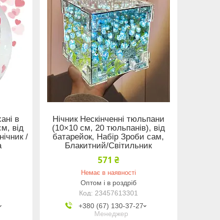
ані в
Нічник Нескінченні тюльпани
см, від
(10×10 см, 20 тюльпанів), від
ічник /
батарейок, Набір Зроби сам,
а
Блакитний/Світильник
571 ₴
Немає в наявності
Оптом і в роздріб
23457613301
+380 (67) 130-37-27
Менеджер