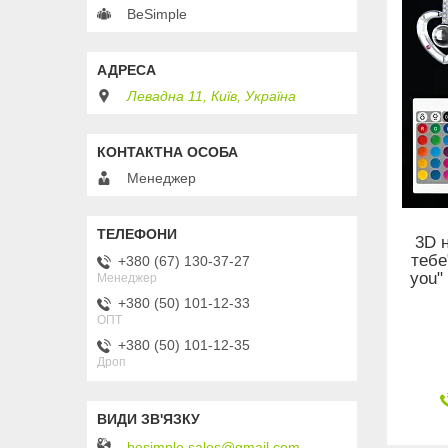
BeSimple
Левадна 11, Київ, Україна
Менеджер
3D 
тебе
+380 (67) 130-37-27
you"
Менеджер
+380 (50) 101-12-33
ОПТ
+380 (50) 101-12-35
Дроп
besimple.sales@gmail.com