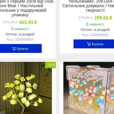
ик з серцем 25см від USB,
тюльпанами, 20х13х4 
ove Bear / Настільний
Світильник дзеркало / На
ітильник у подарунковій
творчості
упаковці
259,62 ₴
370,88 ₴
655,93 ₴
937,04 ₴
В наявності
В наявності
Оптом і в роздріб
Оптом і в роздріб
234569892
234569669
Купити
Купити
–30%