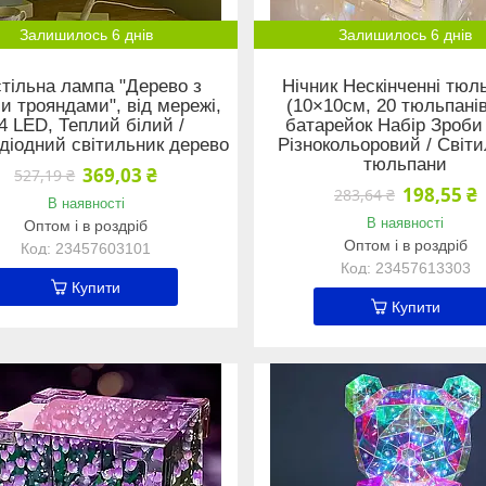
Залишилось 6 днів
Залишилось 6 днів
тільна лампа "Дерево з
Нічник Нескінченні тюл
и трояндами", від мережі,
(10×10см, 20 тюльпанів
4 LED, Теплий білий /
батарейок Набір Зроби
діодний світильник дерево
Різнокольоровий / Світ
тюльпани
369,03 ₴
527,19 ₴
198,55 ₴
283,64 ₴
В наявності
В наявності
Оптом і в роздріб
Оптом і в роздріб
23457603101
23457613303
Купити
Купити