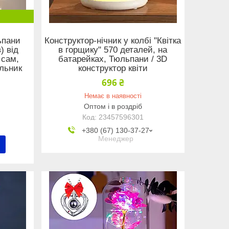
ьпани
Конструктор-нічник у колбі "Квітка
) від
в горщику" 570 деталей, на
 сам,
батарейках, Тюльпани / 3D
ильник
конструктор квіти
696 ₴
Немає в наявності
Оптом і в роздріб
23457596301
+380 (67) 130-37-27
Менеджер