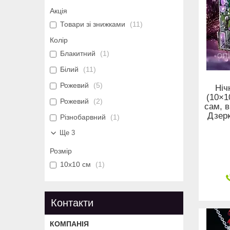
Акція
Товари зі знижками
11
Колір
Блакитний
1
Білий
11
Рожевий
5
Ніч
(10×1
Рожевий
2
сам, в
Дзерк
Різнобарвний
1
Ще 3
Розмір
10х10 см
1
Контакти