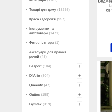
аксесуари
1167
Ведмед
L
Товарі для дому
13295
св
Краса і здоров'я
957
Інструменти та
автотовари
1471
Фотоепілятори
1
Аксесуари для прання
речей
43
Besport
104
DiVolio
304
Queenfit
47
Outtec
159
Gymtek
319