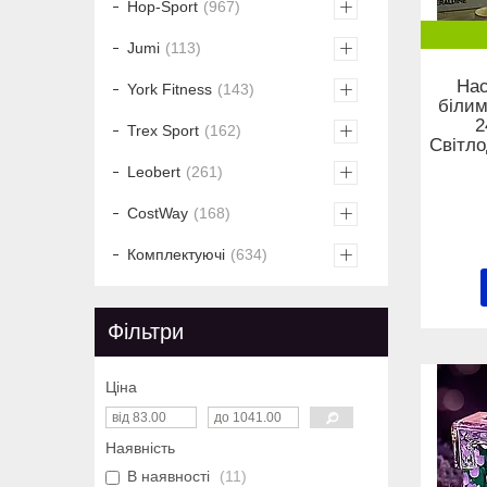
Hop-Sport
967
Jumi
113
Нас
York Fitness
143
білим
2
Trex Sport
162
Світло
Leobert
261
CostWay
168
Комплектуючі
634
Фільтри
Ціна
Наявність
В наявності
11