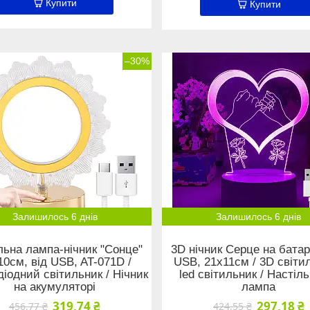
Купити
Купити
–30%
Залишилось 6 днів
Залишилось 6 днів
льна лампа-нічник "Сонце"
3D нічник Серце на батар
10см, від USB, AT-071D /
USB, 21х11см / 3D світил
діодний світильник / Нічник
led світильник / Настіл
на акумуляторі
лампа
319,74 ₴
297,18 ₴
456,77 ₴
424,55 ₴