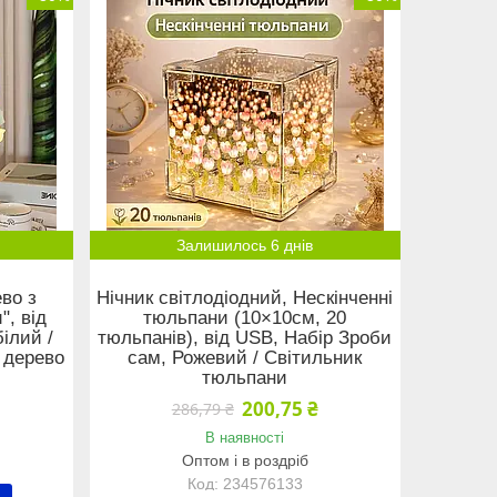
Залишилось 6 днів
во з
Нічник світлодіодний, Нескінченні
, від
тюльпани (10×10см, 20
ілий /
тюльпанів), від USB, Набір Зроби
 дерево
сам, Рожевий / Світильник
тюльпани
200,75 ₴
286,79 ₴
В наявності
Оптом і в роздріб
234576133