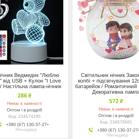
нічник Ведмедик "Люблю
Світильник нічник Закох
" від USB + Кулон "I Love
колбі + підсвічування 12
 / Настільна лампа-нічник
батарейок / Романтичний н
Декоративна ламп
286 ₴
572 ₴
Немає в наявності
Немає в наявності
Оптом і в роздріб
Оптом і в роздріб
234574295
234576581
+380 (67) 130-37-27
Менеджер
+380 (67) 130-37-27
Менеджер