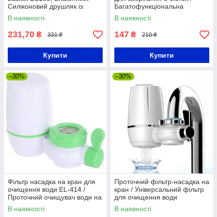
Силіконовий друшляк із
Багатофункціональна
ручками/Рудвижна друшляк
овочечистка / Ніж для
В наявності
В наявності
для раковини
чищення овочів
231,70
147
₴
₴
331 ₴
210 ₴
Купити
Купити
–30%
–30%
Фільтр насадка на кран для
Проточний фільтр-насадка на
очищення води EL-414 /
кран / Універсальний фільтр
Проточний очищувач води на
для очищення води
кран / Фільтр для проточної
В наявності
В наявності
води