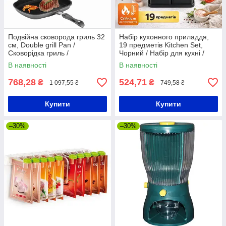
Подвійна сковорода гриль 32
Набір кухонного приладдя,
см, Double grill Pan /
19 предметів Kitchen Set,
Сковорідка гриль /
Чорний / Набір для кухні /
Антипригарна сковорода
Кухонний набір приладів /
В наявності
В наявності
Кухонне начиння
768,28
524,71
₴
₴
1 097,55 ₴
749,58 ₴
Купити
Купити
–30%
–30%