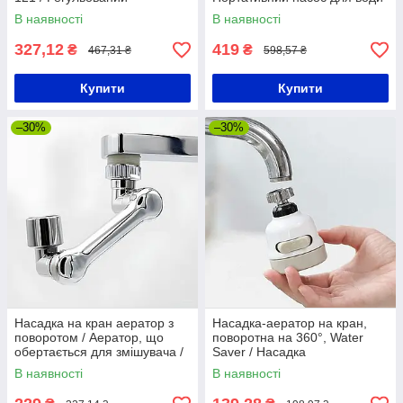
органайзер для сковорідок
/ Електричний диспенсер на
В наявності
В наявності
сулію
327,12
419
₴
₴
467,31 ₴
598,57 ₴
Купити
Купити
–30%
–30%
Насадка на кран аератор з
Насадка-аератор на кран,
поворотом / Аератор, що
поворотна на 360°, Water
обертається для змішувача /
Saver / Насадка
Насадка для крана
водозберігаюча для
В наявності
В наявності
змішувача з 3 режимами