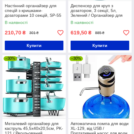
Настінний органайзер для
Диспенсер для круп з
спецій з кришками-
дозатором, 3 секції, 5л,
дозаторами 10 секцій, SP-55
Зелений / Органайзер для
/ Навісний органайзер для
круп / Органайзер для
В наявності
В наявності
приправ
сипучих продуктів
210,70
619,50
₴
₴
301 ₴
885 ₴
Купити
Купити
–30%
–30%
Металевий органайзер для
Автоматична помпа для води
каструль 45,5х40х20,5см, PK-
XL-129, від USB /
121 / Регульований
Портативний насос для води