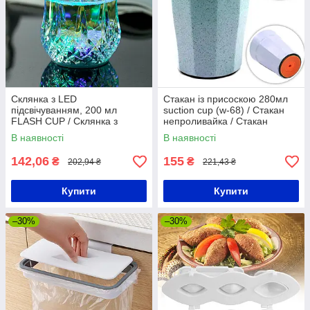
Склянка з LED
Стакан із присоскою 280мл
підсвічуванням, 200 мл
suction cup (w-68) / Стакан
FLASH CUP / Склянка з
непроливайка / Стакан
підсвічуванням дна / Стакан,
гранований на присосках
В наявності
В наявності
що світиться
142,06
155
₴
₴
202,94 ₴
221,43 ₴
Купити
Купити
–30%
–30%