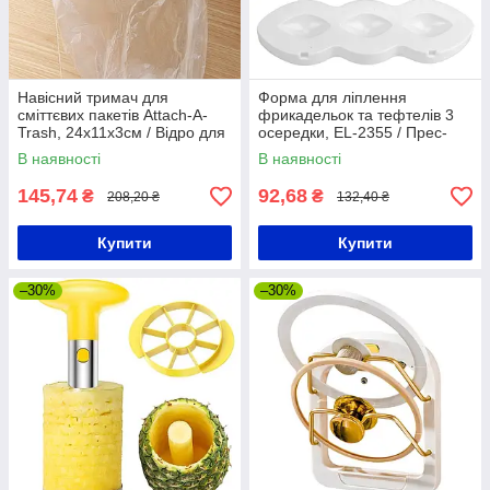
Навісний тримач для
Форма для ліплення
сміттєвих пакетів Attach-A-
фрикадельок та тефтелів 3
Trash, 24х11х3см / Відро для
осередки, EL-2355 / Прес-
сміття
форма для приготування
В наявності
В наявності
котлет
145,74
92,68
₴
₴
208,20 ₴
132,40 ₴
Купити
Купити
–30%
–30%