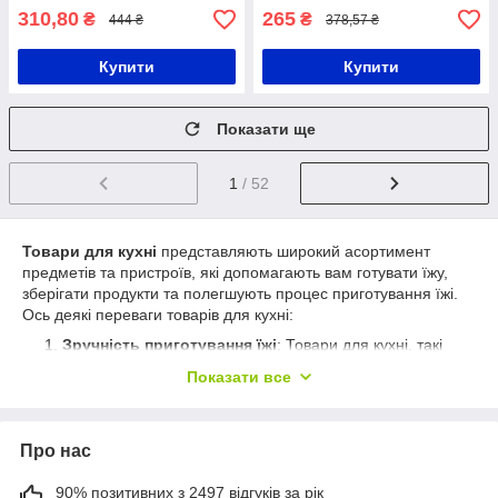
310,80
265
₴
₴
444 ₴
378,57 ₴
Купити
Купити
Показати ще
1
/ 52
Товари для кухні
представляють широкий асортимент
предметів та пристроїв, які допомагають вам готувати їжу,
зберігати продукти та полегшують процес приготування їжі.
Ось деякі переваги товарів для кухні:
Зручність приготування їжі
: Товари для кухні, такі
як ножі, каструлі, сковороди та кухонне начиння,
Показати все
забезпечують зручність та ефективність при
приготуванні їжі. Вони розроблені з урахуванням
потреб кулінара і допомагають зробити процес
Про нас
приготування більш комфортним і приємним.
Якість і довговічність
: Товари для кухні,
90% позитивних з 2497 відгуків за рік