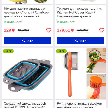
Ніж для нарізки ананасу з
Тримач для кришок на стіну,
нержавіючої сталі / Слайсер
Kitchen Pot Cover Rack /
для різання ананасів /
Підставка для кришок
Пристрій для очищення
каструль
В наявності
В наявності
ананасу
129
179,61
₴
₴
184,29 ₴
256,58 ₴
Купити
Купити
–30%
–30%
Складаний друшляк Leach
Ручна овочечистка з відсіком
basket DL193, Блакитний/
для зберігання очисток /