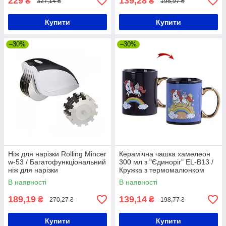
229
139,28
₴
₴
327,14 ₴
198,97 ₴
Купити
Купити
–30%
–30%
Ніж для нарізки Rolling Mincer
Керамічна чашка хамелеон
w-53 / Багатофункціональний
300 мл з "Єдиноріг" EL-B13 /
ніж для нарізки
Кружка з термомалюнком
В наявності
В наявності
189,19
139,14
₴
₴
270,27 ₴
198,77 ₴
Купити
Купити