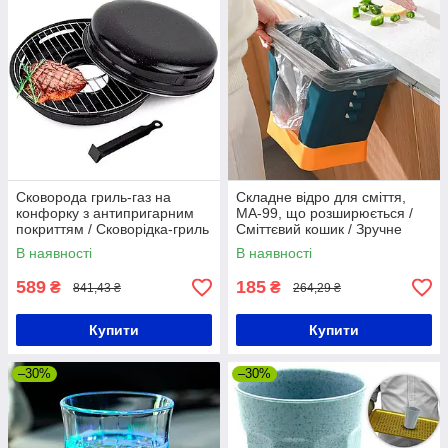
Сковорода гриль-газ на
Складне відро для сміття,
конфорку з антипригарним
МА-99, що розширюється /
покриттям / Сковорідка-гриль
Сміттєвий кошик / Зручне
на газу
відро для сміття
В наявності
В наявності
589
185
₴
₴
841,43 ₴
264,29 ₴
Купити
Купити
–30%
–30%