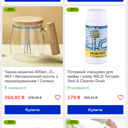
–30%
–30%
Чашка-мішалка 400мл, ZL-
Потужний очищувач для
069 / Автоматичний кухоль з
мийки і зливу WILD Tornado
перемішуванням / Скляна
Sink & Cleaner Drain
чашка з кришкою
В наявності
В наявності
264,82
179
₴
₴
378,32 ₴
255,71 ₴
Купити
Купити
–30%
–30%