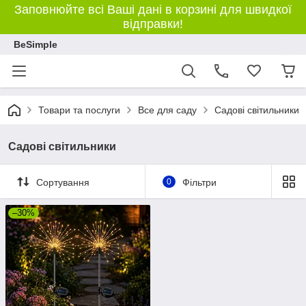
Заповнюйте всі Ваші дані в корзині для швидкої
відправки!
BeSimple
Товари та послуги
Все для саду
Садові світильники
Садові світильники
Сортування
0
Фільтри
–30%