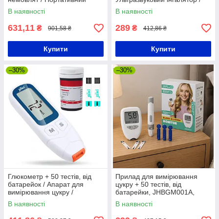
доплер для вагітних
Розпилювач для інгаляцій
В наявності
В наявності
631,11
289
₴
₴
901,58 ₴
412,86 ₴
Купити
Купити
–30%
–30%
Глюкометр + 50 тестів, від
Прилад для вимірювання
батарейок / Апарат для
цукру + 50 тестів, від
вимірювання цукру /
батарейки, JHBGM001A,
Вимірювач цукру в крові
Білий / Глюкометр /
В наявності
В наявності
Вимірювач цукру в крові