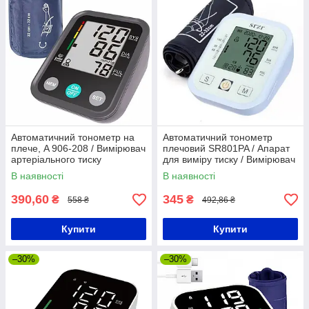
Автоматичний тонометр на
Автоматичний тонометр
плече, A 906-208 / Вимірювач
плечовий SR801PA / Апарат
артеріального тиску
для виміру тиску / Вимірювач
тиску
В наявності
В наявності
390,60
345
₴
₴
558 ₴
492,86 ₴
Купити
Купити
–30%
–30%