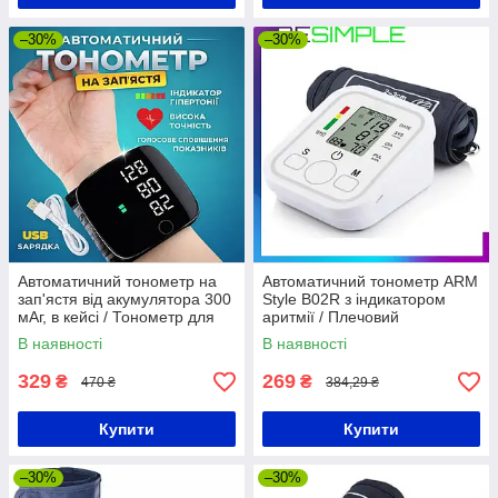
–30%
–30%
Автоматичний тонометр на
Автоматичний тонометр ARM
зап'ястя від акумулятора 300
Style B02R з індикатором
мАг, в кейсі / Тонометр для
аритмії / Плечовий
вимірювання тиску /
електронний тонометр на
В наявності
В наявності
Цифровий тонометр
батарейках
329
269
₴
₴
470 ₴
384,29 ₴
Купити
Купити
–30%
–30%