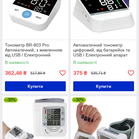
Тонометр BR-803 Pro:
Автоматичний тонометр
Автоматичний, з живленням
цифровий, від батарейок та
від USB / Електронний
USB / Електронний апарат
апарат для вимірювання
для вимірювання тиску
В наявності
В наявності
тиску / Електронний
тонометр
362,46
375
₴
₴
517,80 ₴
535,71 ₴
Купити
Купити
–30%
–30%