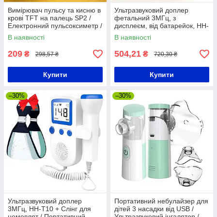
Вимірювач пульсу та кисню в
Ультразвуковий доплер
крові TFT на палець SP2 /
фетальний 3МГц, з
Електронний пульсоксиметр /
дисплеєм, від батарейок, HH-
Пульсометр
T10 / Портативний доплер
В наявності
В наявності
для вагітних
209
504,21
₴
₴
298,57 ₴
720,30 ₴
Купити
Купити
–30%
–30%
Ультразвуковий доплер
Портативний небулайзер для
3МГц, HH-T10 + Слінг для
дітей 3 насадки від USB /
немовлят / Портативний
Ультразвуковий інгалятор /