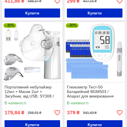
411,86
299
₴
₴
588,37 ₴
427,15 ₴
Купити
Купити
–30%
–30%
Портативний небулайзер
Глюкометр Тест-50
12мл + Маски 2шт +
Батарейний BGM503 /
Загубник, від USB, SY308 /
Апарат для вимірювання
Ультразвуковий небулайзер
цукру / Вимірювач цукру в
В наявності
В наявності
крові
179,84
379
₴
₴
256,91 ₴
541,43 ₴
Купити
Купити