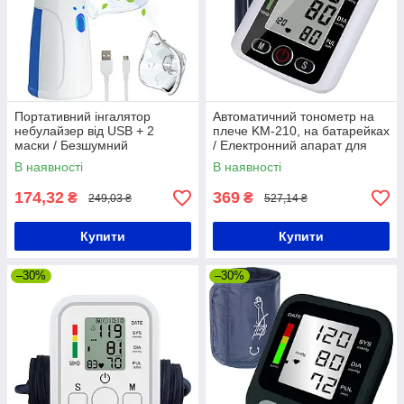
Портативний інгалятор
Автоматичний тонометр на
небулайзер від USB + 2
плече KM-210, на батарейках
маски / Безшумний
/ Електронний апарат для
небулайзер для дорослих та
вимірювання тиску
В наявності
В наявності
дітей
174,32
369
₴
₴
249,03 ₴
527,14 ₴
Купити
Купити
–30%
–30%