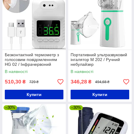
Безконтактний термометр з
Портативний ультразвуковий
голосовим повідомленням
інгалятор M 202 / Ручний
HG 02 / Інфрачервоний
небулайзер
стаціонарний термометр
В наявності
В наявності
510,30
346,28
₴
₴
729 ₴
494,68 ₴
Купити
Купити
–30%
–30%