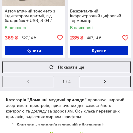
Автоматичний тонометр з
Безконтактний
індикатором аритмії, від
інфрачервоний цифровий
батарейок + USB, S-04 /
термометр
Апарат для вимірювання
В наявності
В наявності
артеріального тиску
369
285
₴
₴
527,14 ₴
407,14 ₴
Купити
Купити
Показати ще
1
/ 4
Категорія "Домашні медичні прилади"
пропонує широкий
асортимент пристроїв, призначених для самостійного
контролю та догляду за здоров'ям. Ось кілька переваг цих
приладів, виділених жирним шрифтом:
Контроль здоров'я в зручній обстановці
:
Домашні медичні прилади дозволяють
контролювати