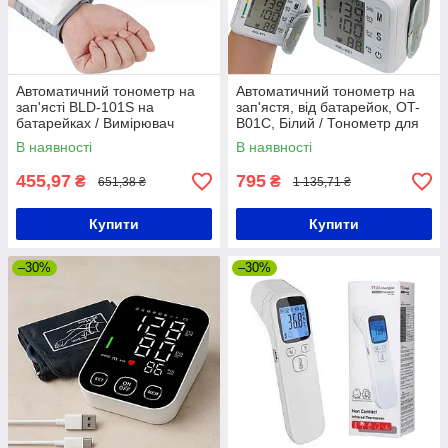
Автоматичний тонометр на
Автоматичний тонометр на
зап'ясті BLD-101S на
зап'ястя, від батарейок, OT-
батарейках / Вимірювач
B01C, Білий / Тонометр для
артеріального тиску з
вимірювання тиску та пульсу
В наявності
В наявності
функцією пам'яті
/ Тонометр електронний
455,97
795
₴
₴
651,38 ₴
1 135,71 ₴
Купити
Купити
–30%
–30%