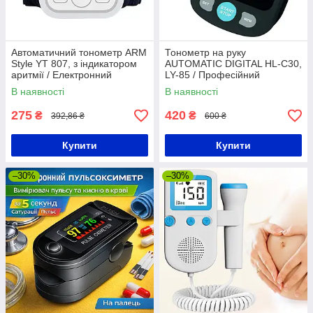
Автоматичний тонометр ARM
Тонометр на руку
Style YT 807, з індикатором
AUTOMATIC DIGITAL HL-C30,
аритмії / Електронний
LY-85 / Професійний
плечовий вимірювач тиску
автоматичний тонометр на
В наявності
В наявності
зап'ясті
275
420
₴
₴
392,86 ₴
600 ₴
Купити
Купити
–30%
–30%