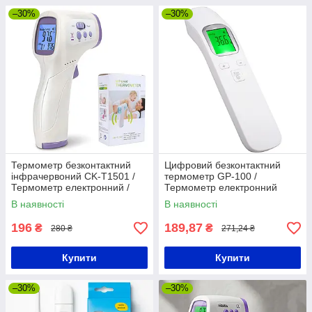
–30%
–30%
Термометр безконтактний
Цифровий безконтактний
інфрачервоний CK-T1501 /
термометр GP-100 /
Термометр електронний /
Термометр електронний
Безконтактний термометр
інфрачервоний / Градусник
В наявності
В наявності
для дітей
електронний
196
189,87
₴
₴
280 ₴
271,24 ₴
Купити
Купити
–30%
–30%