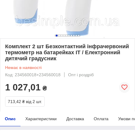
Комплект 2 шт Безконтактний інфрачервоний
термометр на батарейках IT / Електронний
дитячий градусник
Немає в наявності
Код: 234560018+234560018
Опт і роздріб
1 027,01
₴
713,42 ₴
від 2 шт.
Опис
Характеристики
Доставка
Оплата
Умови п