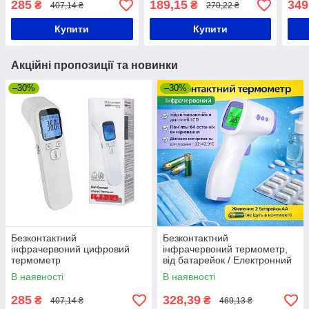
285
189,15
349
₴
₴
407,14 ₴
270,22 ₴
дітей/Грушна рація
Купити
Купити
Акційні пропозиції та новинки
–30%
–30%
Безконтактний
Безконтактний
інфрачервоний цифровий
інфрачервоний термометр,
термометр
від батарейок / Електронний
градусник / Електронний
В наявності
В наявності
градусник / Цифровий
градусник
285
328,39
₴
₴
407,14 ₴
469,13 ₴