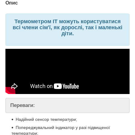
Опис
Термометром IT можуть користуватися
всі члени сім'ї, як дорослі, так і маленькі
діти.
Переваги:
Надійний сенсор температури;
Попереджувальний індикатор у разі підвищеної
температури;