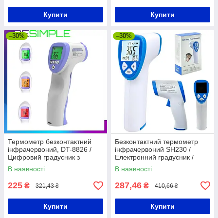
Купити
Купити
–30%
–30%
Термометр безконтактний
Безконтактний термометр
інфрачервоний, DT-8826 /
інфрачервоний SH230 /
Цифровий градусник з
Електронний градусник /
екраном / Медичний
Цифровий градусник /
В наявності
В наявності
термометр
Цифровий термометр
225
287,46
₴
₴
321,43 ₴
410,66 ₴
Купити
Купити