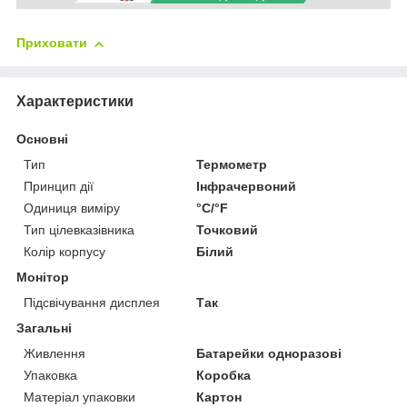
Приховати
Характеристики
Основні
Тип
Термометр
Принцип дії
Інфрачервоний
Одиниця виміру
°С/°F
Тип цілевказівника
Точковий
Колір корпусу
Білий
Монітор
Підсвічування дисплея
Так
Загальні
Живлення
Батарейки одноразові
Упаковка
Коробка
Матеріал упаковки
Картон