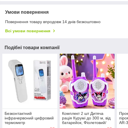
Умови повернення
Повернення товару впродовж 14 днів безкоштовно
Всі умови повернення
Подібні товари компанії
Безконтактний
Комплект 2 шт Дитяча
Пром
інфрачервоний цифровий
рація Курумі до 300 м, від
пір
термометр
батарейок, Фіолетовий/
AR-3
Набір із двох рацій для
тер