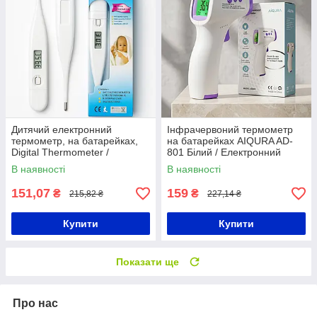
Дитячий електронний
Інфрачервоний термометр
термометр, на батарейках,
на батарейках AIQURA AD-
Digital Thermometer /
801 Білий / Електронний
Цифровий градусник для
градусник / Лобовий
В наявності
В наявності
дітей
термометр / Безконтактний
градусник
151,07
159
₴
₴
215,82 ₴
227,14 ₴
Купити
Купити
Показати ще
Про нас