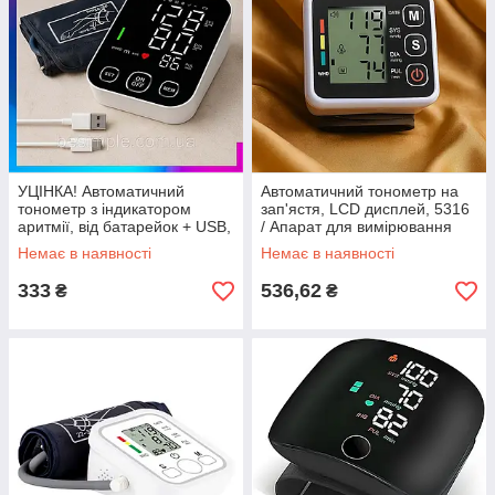
УЦІНКА! Автоматичний
Автоматичний тонометр на
тонометр з індикатором
зап'ястя, LCD дисплей, 5316
аритмії, від батарейок + USB,
/ Апарат для вимірювання
S-04 / Апарат для
тиску і пульсу
Немає в наявності
Немає в наявності
вимірювання артеріального
тиску
333
536,62
₴
₴