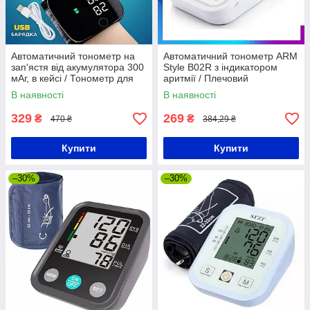
Автоматичний тонометр на
Автоматичний тонометр ARM
зап'ястя від акумулятора 300
Style B02R з індикатором
мАг, в кейсі / Тонометр для
аритмії / Плечовий
вимірювання тиску /
електронний тонометр на
В наявності
В наявності
Цифровий тонометр
батарейках
329
269
₴
₴
470 ₴
384,29 ₴
Купити
Купити
–30%
–30%