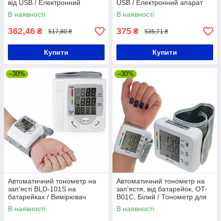
від USB / Електронний
USB / Електронний апарат
апарат для вимірювання
для вимірювання тиску
В наявності
В наявності
тиску / Електронний
тонометр
362,46
375
₴
₴
517,80 ₴
535,71 ₴
Купити
Купити
–30%
–30%
Автоматичний тонометр на
Автоматичний тонометр на
зап'ясті BLD-101S на
зап'ястя, від батарейок, OT-
батарейках / Вимірювач
B01C, Білий / Тонометр для
артеріального тиску з
вимірювання тиску та пульсу
В наявності
В наявності
функцією пам'яті
/ Тонометр електронний