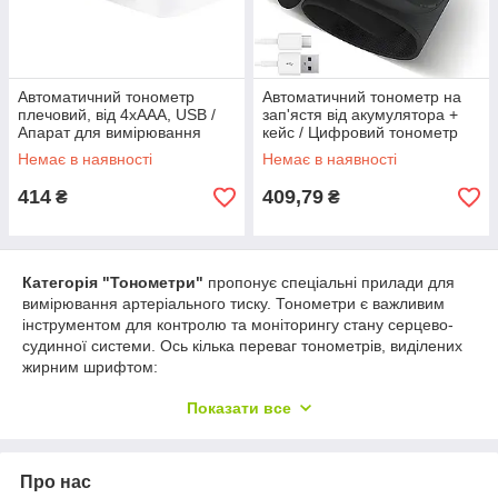
Автоматичний тонометр
Автоматичний тонометр на
плечовий, від 4хААА, USB /
зап'ястя від акумулятора +
Апарат для вимірювання
кейс / Цифровий тонометр
тиску / Вимірювач тиску
для вимірювання тиску
Немає в наявності
Немає в наявності
414
409,79
₴
₴
Категорія "Тонометри"
пропонує спеціальні прилади для
вимірювання артеріального тиску. Тонометри є важливим
інструментом для контролю та моніторингу стану серцево-
судинної системи. Ось кілька переваг тонометрів, виділених
жирним шрифтом:
Точні вимірювання
: Тонометри забезпечують
Показати все
високу точність
при вимірюванні артеріального тиску.
Вони використовують передові технології та алгоритми
для отримання надійних результатів, що дозволяє
Про нас
точніше оцінити стан здоров'я.