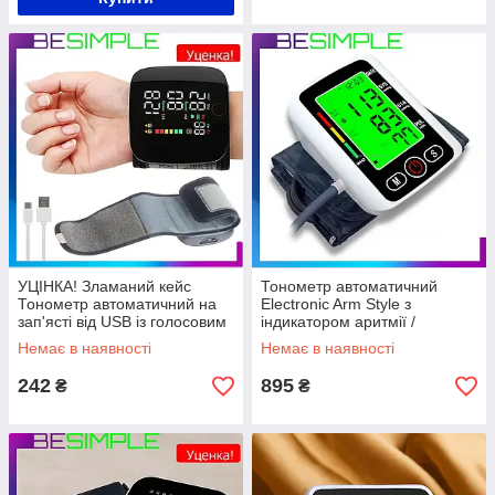
УЦІНКА! Зламаний кейс
Тонометр автоматичний
Тонометр автоматичний на
Electronic Arm Style з
зап'ясті від USB із голосовим
індикатором аритмії /
монітором / Цифровий
Плечовий тонометр із
Немає в наявності
Немає в наявності
акумуляторний тонометр з
зарядкою від USB
екраном
242
895
₴
₴