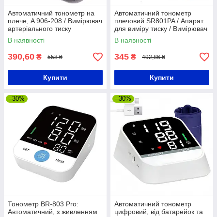
Автоматичний тонометр на
Автоматичний тонометр
плече, A 906-208 / Вимірювач
плечовий SR801PA / Апарат
артеріального тиску
для виміру тиску / Вимірювач
тиску
В наявності
В наявності
390,60
345
₴
₴
558 ₴
492,86 ₴
Купити
Купити
–30%
–30%
Тонометр BR-803 Pro:
Автоматичний тонометр
Автоматичний, з живленням
цифровий, від батарейок та