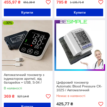
455,97
795
₴
₴
651,38 ₴
1 135,71 ₴
Купити
Купити
–30%
Автоматичний тонометр з
індикатором аритмії, від
батарейок + USB, S-04 /
Цифровий тонометр
Апарат для вимірювання
Automatic Blood Pressure CK-
В наявності
артеріального тиску
102S / Автоматичний
тонометр на зап'ястя
369
Немає в наявності
₴
527,14 ₴
425,77
₴
Купити