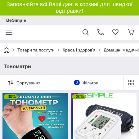
Заповнюйте всі Ваші дані в корзині для швидкої
відправки!
BeSimple
Товари та послуги
Краса і здоров'я
Домашні медичні
Тонометри
Сортування
0
Фільтри
–30%
–30%