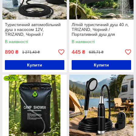
Туристичний автомобільний
Літній туристичний душ 40 л,
душ з насосом 12V,
TRIZAND, Чорний /
TRIZAND, Чорний /
Портативний душ для
Портативний душ для
туризму / Душ переносний
В наявності
В наявності
туризму / Душ переносний
для дачі та кемпінгу
для дачі та кемпінгу
890
445
₴
₴
1 271,43 ₴
635,71 ₴
Купити
Купити
–30%