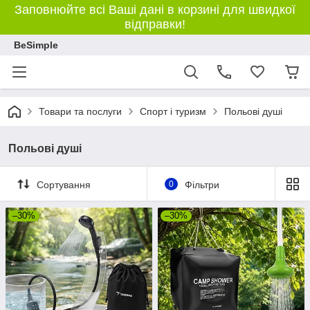
Заповнюйте всі Ваші дані в корзині для швидкої
відправки!
BeSimple
Товари та послуги
Спорт і туризм
Польові душі
Польові душі
Сортування
0
Фільтри
–30%
–30%