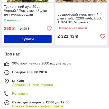
Туристичний душ 20 л,
Чорний / Портативний душ
для туризму / Душ
Бездротовий туристичний
портативний для дачі та
душ в кейсі 2200 mAh, USB,
В наявності
кемпінгу / Літній душ
TRIZAND, Чорний /
туристичний
Портативний душ /
290
Немає в наявності
₴
414,29 ₴
Акумуляторний душ для
кемпінгу
2 321,43
₴
Купити
Про нас
90% позитивних з 2500 відгуків за рік
Працює з 30.08.2016
м. Київ
Левадна 11, Київ, Україна
Контакти
Сьогодні працює з 11:00 до 17:00
Показати весь графік роботи