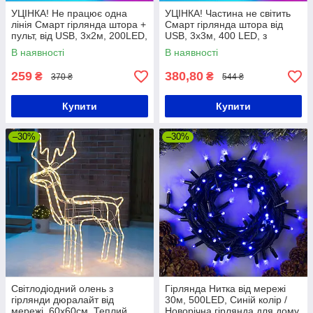
УЦІНКА! Не працює одна
УЦІНКА! Частина не світить
лінія Смарт гірлянда штора +
Смарт гірлянда штора від
пульт, від USB, 3х2м, 200LED,
USB, 3x3м, 400 LED, з
Bluetooth, SFK-05,
пультом, Різнокольорова /
В наявності
В наявності
Різнокольорова
Новорічна гірлянда на вікно
259
380,80
₴
₴
370 ₴
544 ₴
Купити
Купити
–30%
–30%
Світлодіодний олень з
Гірлянда Нитка від мережі
гірлянди дюралайт від
30м, 500LED, Синій колір /
мережі, 60х60см, Теплий
Новорічна гірлянда для дому