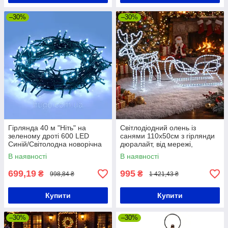
–30%
–30%
Гірлянда 40 м "Ніть" на
Світлодіодний олень із
зеленому дроті 600 LED
санями 110х50см з гірлянди
Синій/Світолодна новорічна
дюралайт, від мережі,
гірлянда
Холодний білий /
В наявності
В наявності
Декоративна світлодіодна
фігура
699,19
995
₴
₴
998,84 ₴
1 421,43 ₴
Купити
Купити
–30%
–30%