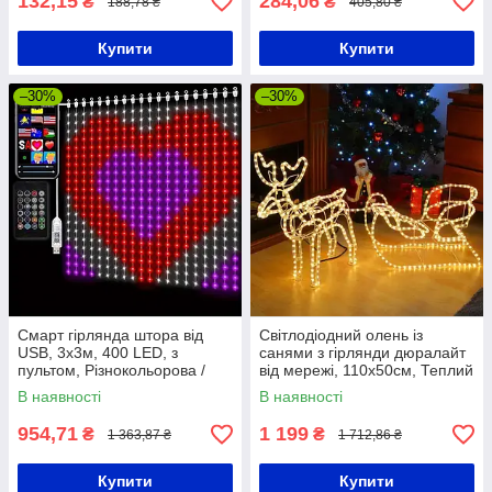
132,15
284,06
₴
₴
188,78 ₴
405,80 ₴
Купити
Купити
–30%
–30%
Смарт гірлянда штора від
Світлодіодний олень із
USB, 3x3м, 400 LED, з
санями з гірлянди дюралайт
пультом, Різнокольорова /
від мережі, 110х50см, Теплий
Новорічна гірлянда на вікно
білий / Олень, що світиться з
В наявності
В наявності
санями
954,71
1 199
₴
₴
1 363,87 ₴
1 712,86 ₴
Купити
Купити