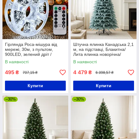
Гірлянда Роса-мішура від
Штучна ялинка Канадська 2,1
мережі, 30м, з пультом,
м, на підставці, Блакитна/
900LED, зелений дріт /
Лита ялинка новорічна/
Світлодіодна гірлянда /
Пишна ялинка
В наявності
В наявності
Новорічна гірлянда
495
4 479
₴
₴
707,15 ₴
6 398,57 ₴
Купити
Купити
–30%
–30%