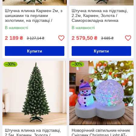
Штучна ялинка Кармен 2м, з
Штучна ялинка на підставці,
шишками та перлами
2.2м, Кармен, Золота /
золотими, на підставці /
Саморозкладна ялинка
Ялинка новорічна / Пишна
пишна / Лита новорічна
В наявності
В наявності
ялинка
ялинка
2 189
2 579,50
₴
₴
3 127,14 ₴
3 685 ₴
Купити
Купити
–30%
–30%
Штучна ялинка на підставці,
Новорічний світильник-нічник
2.5м, Кармен, Золота /
Сніговик Christmas Light AT-