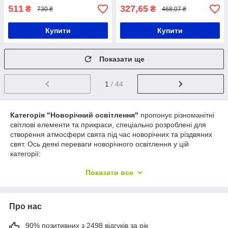
511
327,65
₴
₴
730 ₴
468,07 ₴
Купити
Купити
Показати ще
1
/ 44
Категорія "Новорічний освітлення"
пропонує різноманітні
світлові елементи та прикраси, спеціально розроблені для
створення атмосфери свята під час новорічних та різдвяних
свят. Ось деякі переваги новорічного освітлення у цій
категорії:
Розмаїття дизайнів
: У категорії "Новорічний
Показати все
освітлення" представлений широкий вибір світлових
гірлянд, вогнів, фігурок та інших прикрас, доступних у
різних дизайнах та кольорах. Ви зможете вибрати ті
Про нас
елементи, які підходять вашому стилю та
уподобанням, щоб створити унікальну новорічну
атмосферу.
90% позитивних з 2498 відгуків за рік