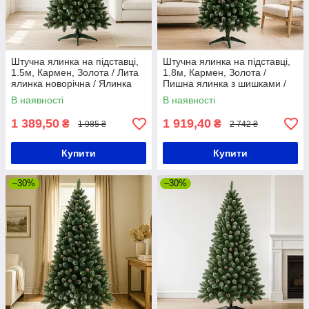
Штучна ялинка на підставці,
Штучна ялинка на підставці,
1.5м, Кармен, Золота / Лита
1.8м, Кармен, Золота /
ялинка новорічна / Ялинка
Пишна ялинка з шишками /
пишна
Лита новорічна ялинка
В наявності
В наявності
1 389,50
1 919,40
₴
₴
1 985 ₴
2 742 ₴
Купити
Купити
–30%
–30%