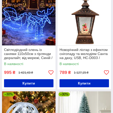
Світлодіодний олень із
Новорічний ліхтар з ефектом
санями 110х50см з гірлянди
снігопаду та мелодіям Санта
дюралайт, від мережі, Синій /
на даху, USB, HC-D003 /
Декоративна світлодіодна
Новорічний світильник /
В наявності
В наявності
фігура
Декоративний нічник /
995
789
₴
₴
1 421,43 ₴
1 127,15 ₴
Купити
Купити
–30%
–30%