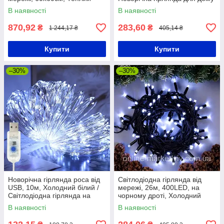
білий / Великий олень, що
/ Світлодіодна гірлянда на
В наявності
В наявності
світиться / LED олень
ялинку
870,92
283,60
₴
₴
1 244,17 ₴
405,14 ₴
Купити
Купити
–30%
–30%
Новорічна гірлянда роса від
Світлодіодна гірлянда від
USB, 10м, Холодний білий /
мережі, 26м, 400LED, на
Світлодіодна гірлянда на
чорному дроті, Холодний
ялинку / Гірлянда на юсб
білий / Новорічна гірлянда на
В наявності
В наявності
ялинку