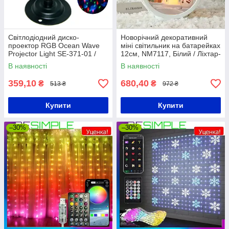
Світлодіодний диско-
Новорічний декоративний
проектор RGB Ocean Wave
міні світильник на батарейках
Projector Light SE-371-01 /
12см, NM7117, Білий / Ліхтар-
Диско-куля
свічка
В наявності
В наявності
359,10
680,40
₴
₴
513 ₴
972 ₴
Купити
Купити
–30%
–30%