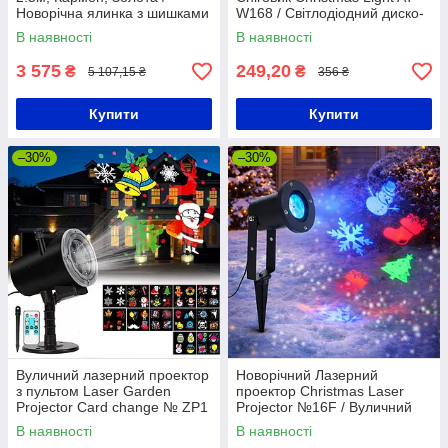
Новорічна ялинка з шишками
W168 / Світлодіодний диско-
/ Лита ялинка пишна
куля
В наявності
В наявності
3 575
249,20
₴
₴
5 107,15 ₴
356 ₴
Купити
Купити
–30%
–30%
Вуличний лазерний проектор
Новорічний Лазерний
з пультом Laser Garden
проектор Christmas Laser
Projector Card change № ZP1
Projector №16F / Вуличний
12 слайдів / Новорічний
портативний проектор
В наявності
В наявності
проектор