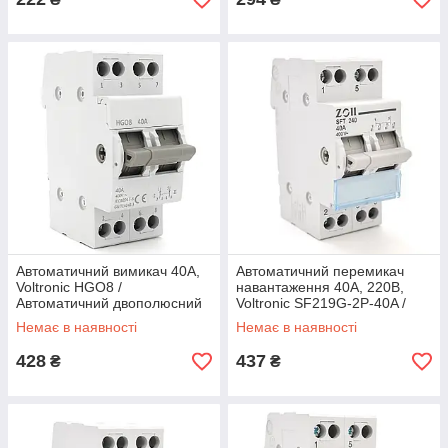
Автоматичний вимикач 40A,
Автоматичний перемикач
Voltronic HGO8 /
навантаження 40А, 220В,
Автоматичний двополюсний
Voltronic SF219G-2P-40A /
перемикач напруги
Модульний перекидний
Немає в наявності
Немає в наявності
автомат
428
437
₴
₴