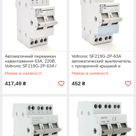
Автоматичний перемикач
Voltronic SF219G-2P-63A
навантаження 63А, 220В,
автоматический выключатель
Voltronic SF219G-2P-63A /
с прозрачной крышкой и
Модульний перекидний
общим выходом
Немає в наявності
Немає в наявності
автомат
417,49
452
₴
₴