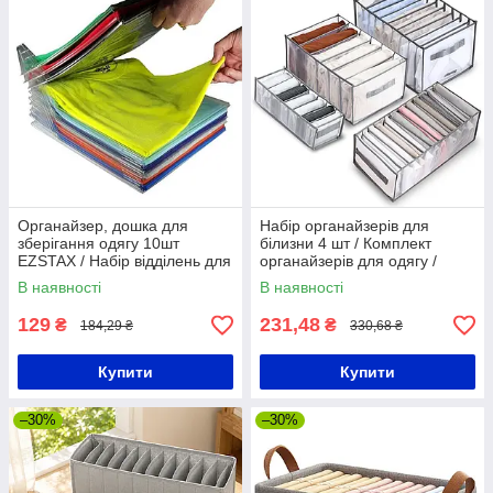
Органайзер, дошка для
Набір органайзерів для
зберігання одягу 10шт
білизни 4 шт / Комплект
EZSTAX / Набір відділень для
органайзерів для одягу /
одягу, зошит, документів
Органайзер для білизни
В наявності
В наявності
129
231,48
₴
₴
184,29 ₴
330,68 ₴
Купити
Купити
–30%
–30%