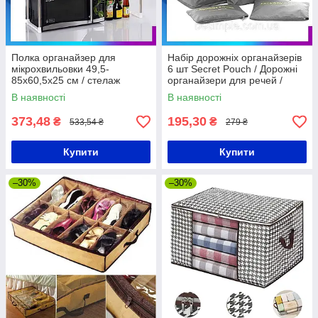
Полка органайзер для
Набір дорожніх органайзерів
мікрохвильовки 49,5-
6 шт Secret Pouch / Дорожні
85х60,5х25 см / стелаж
органайзери для речей /
Кухонний
Косметички для поїздок
В наявності
В наявності
373,48
195,30
₴
₴
533,54 ₴
279 ₴
Купити
Купити
–30%
–30%