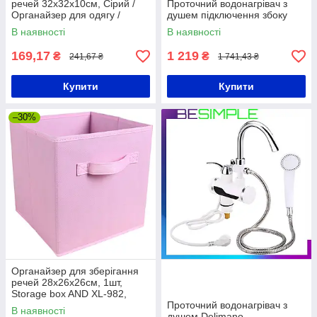
речей 32x32x10см, Сірий /
Проточний водонагрівач з
Органайзер для одягу /
душем підключення збоку
Органайзер для нижньої
В наявності
В наявності
білизни
169,17
1 219
₴
₴
241,67 ₴
1 741,43 ₴
Купити
Купити
–30%
Органайзер для зберігання
речей 28x26x26см, 1шт,
Storage box AND XL-982,
Рожевий / Складні коробки
Проточний водонагрівач з
В наявності
для зберігання одягу
душем Delimano