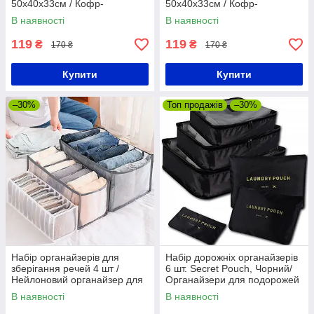
50х40х33см / Кофр-
50х40х33см / Кофр-
органайзер для одягу /
органайзер для одягу /
В наявності
В наявності
Коробка для зберігання
Коробка для зберігання
речей / Органайзер у шафу
речей / Органайзер у шафу
119
119
₴
₴
170 ₴
170 ₴
Купити
Купити
–30%
Топ продажів
–30%
Набір органайзерів для
Набір дорожніх органайзерів
зберігання речей 4 шт /
6 шт. Secret Pouch, Чорний/
Нейлоновий органайзер для
Органайзери для подорожей
нижньої білизни та шкарпеток
В наявності
В наявності