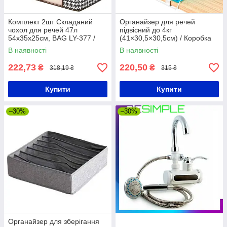
Комплект 2шт Складаний
Органайзер для речей
чохол для речей 47л
підвісний до 4кг
54х35х25см, BAG LY-377 /
(41×30,5×30,5см) / Коробка
Органайзер для одягу /
органайзер / Органайзер для
В наявності
В наявності
Органайзер для речей
одягу
222,73
220,50
₴
₴
318,19 ₴
315 ₴
Купити
Купити
–30%
–30%
Органайзер для зберігання