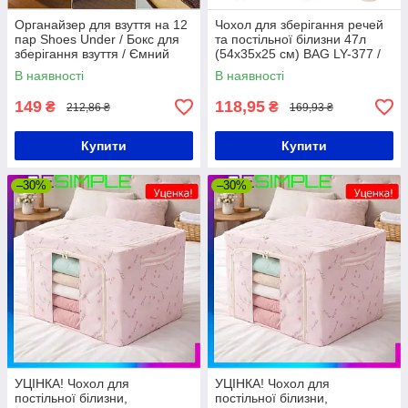
Органайзер для взуття на 12
Чохол для зберігання речей
пар Shoes Under / Бокс для
та постільної білизни 47л
зберігання взуття / Ємний
(54х35х25 см) BAG LY-377 /
взуттєвий органайзер
Складаний чохол для речей
В наявності
В наявності
149
118,95
₴
₴
212,86 ₴
169,93 ₴
Купити
Купити
–30%
–30%
УЦІНКА! Чохол для
УЦІНКА! Чохол для
постільної білизни,
постільної білизни,