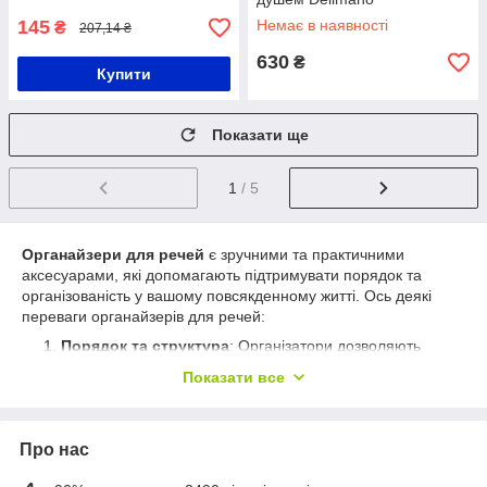
145
Немає в наявності
₴
207,14 ₴
630
₴
Купити
Показати ще
1
/ 5
Органайзери для речей
є зручними та практичними
аксесуарами, які допомагають підтримувати порядок та
організованість у вашому повсякденному житті. Ось деякі
переваги органайзерів для речей:
Порядок та структура
: Організатори дозволяють
впорядкувати та структурувати ваші речі. Вони надають
Показати все
окремі відсіки, кишені, комірки або підвісні елементи
для зберігання різних предметів, таких як одяг, взуття,
аксесуари, косметика, електроніка та інше.
Про нас
Економія місця
: Організатори дозволяють
ефективно використовувати простір, особливо якщо у