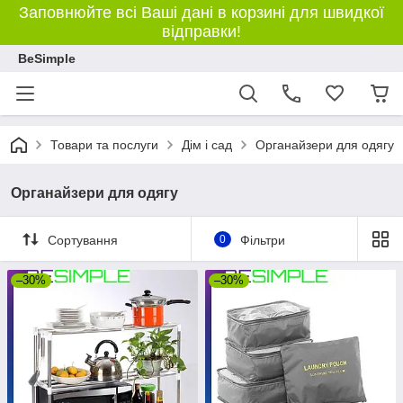
Заповнюйте всі Ваші дані в корзині для швидкої
відправки!
BeSimple
Товари та послуги
Дім і сад
Органайзери для одягу
Органайзери для одягу
Сортування
0
Фільтри
–30%
–30%