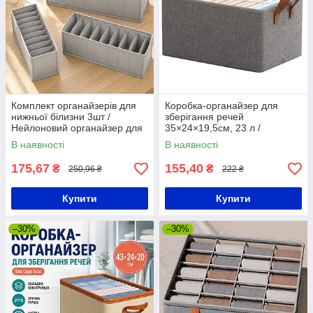
Комплект органайзерів для
Коробка-органайзер для
нижньої білизни 3шт /
зберігання речей
Нейлоновий органайзер для
35×24×19,5см, 23 л /
зберігання білизни та
Складний кошик для одягу та
В наявності
В наявності
шкарпеток
білизни у шафу
175,67
155,40
₴
₴
250,96 ₴
222 ₴
Купити
Купити
–30%
–30%