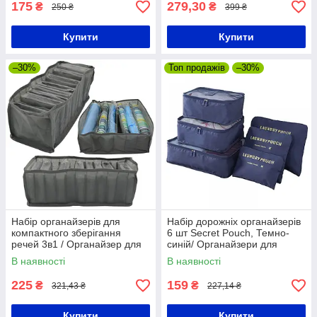
175
279,30
₴
₴
250 ₴
399 ₴
Купити
Купити
–30%
Топ продажів
–30%
Набір органайзерів для
Набір дорожніх органайзерів
компактного зберігання
6 шт Secret Pouch, Темно-
речей 3в1 / Органайзер для
синій/ Органайзери для
білизни та шкарпеток у шафу
подорожей 5в1
В наявності
В наявності
225
159
₴
₴
321,43 ₴
227,14 ₴
Купити
Купити