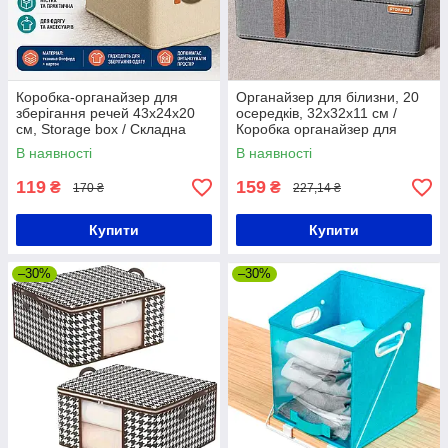
Коробка-органайзер для
Органайзер для білизни, 20
зберігання речей 43х24х20
осередків, 32x32x11 см /
см, Storage box / Складна
Коробка органайзер для
коробка для зберігання одягу
шкарпеток / Органайзер для
В наявності
В наявності
білизни
119
159
₴
₴
170 ₴
227,14 ₴
Купити
Купити
–30%
–30%