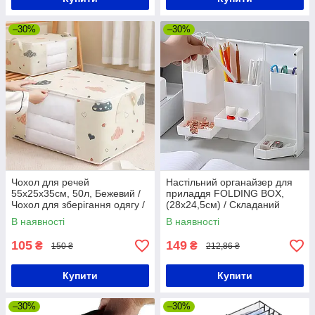
–30%
–30%
Чохол для речей
Настільний органайзер для
55х25х35см, 50л, Бежевий /
приладдя FOLDING BOX,
Чохол для зберігання одягу /
(28х24,5см) / Складаний
Органайзер для речей
канцелярський органайзер
В наявності
В наявності
105
149
₴
₴
150 ₴
212,86 ₴
Купити
Купити
–30%
–30%