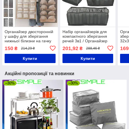
Органайзер двосторонній
Набір органайзерів для
Орга
у шафу для зберігання
компактного зберігання
збер
нижньої білизни на гачку
речей 3в1 / Органайзер
32x3
Сірий
для білизни та шкарпеток
Орга
150
201,92
169
₴
₴
214,29 ₴
288,46 ₴
у шафу
Орга
біли
Купити
Купити
Акційні пропозиції та новинки
–30%
–30%