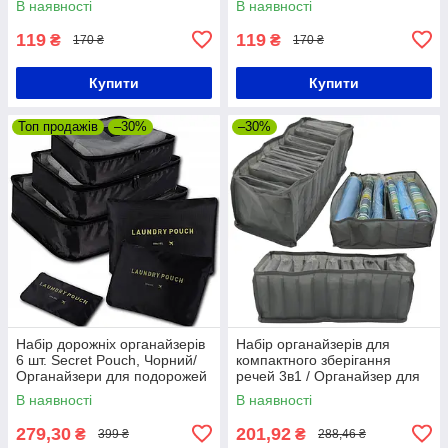
В наявності
В наявності
Коробка для зберігання
Коробка для зберігання
речей / Органайзер у шафу
речей / Органайзер у шафу
119
119
₴
₴
170 ₴
170 ₴
Купити
Купити
Топ продажів
–30%
–30%
Набір дорожніх органайзерів
Набір органайзерів для
6 шт. Secret Pouch, Чорний/
компактного зберігання
Органайзери для подорожей
речей 3в1 / Органайзер для
білизни та шкарпеток у шафу
В наявності
В наявності
279,30
201,92
₴
₴
399 ₴
288,46 ₴