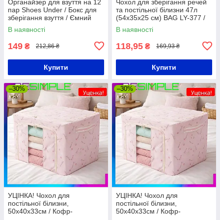
Органайзер для взуття на 12
Чохол для зберігання речей
пар Shoes Under / Бокс для
та постільної білизни 47л
зберігання взуття / Ємний
(54х35х25 см) BAG LY-377 /
взуттєвий органайзер
Складаний чохол для речей
В наявності
В наявності
149
118,95
₴
₴
212,86 ₴
169,93 ₴
Купити
Купити
–30%
–30%
УЦІНКА! Чохол для
УЦІНКА! Чохол для
постільної білизни,
постільної білизни,
50х40х33см / Кофр-
50х40х33см / Кофр-
органайзер для одягу /
органайзер для одягу /