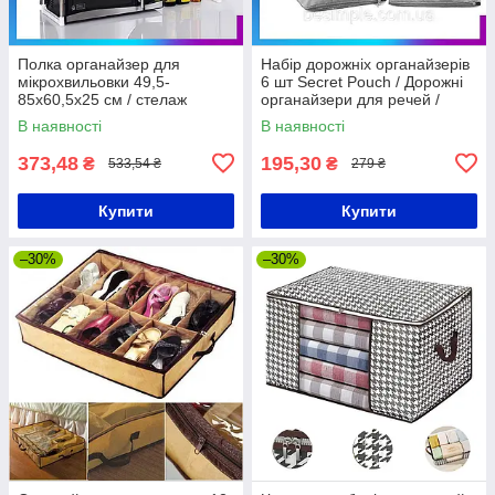
Полка органайзер для
Набір дорожніх органайзерів
мікрохвильовки 49,5-
6 шт Secret Pouch / Дорожні
85х60,5х25 см / стелаж
органайзери для речей /
Кухонний
Косметички для поїздок
В наявності
В наявності
373,48
195,30
₴
₴
533,54 ₴
279 ₴
Купити
Купити
–30%
–30%