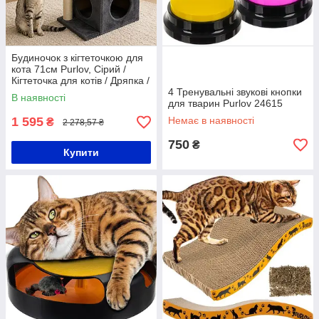
Будиночок з кігтеточкою для
кота 71см Purlov, Сірий /
Кігтеточка для котів / Дряпка /
Лежанка для кішок / Котяче
4 Тренувальні звукові кнопки
В наявності
дерево
для тварин Purlov 24615
1 595
Немає в наявності
₴
2 278,57 ₴
750
₴
Купити