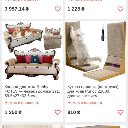
3 957,14
1 225
₴
₴
Канапа для кота Ruhhy
Кутова царапка (кігтеточка)
KOT19 — лежак і дряпка 2в1,
для котів Purlov 22008,
59,5×27×32,5 см,
дряпка з м'ячем
гофрований картон
Немає в наявності
Немає в наявності
1 250
810
₴
₴