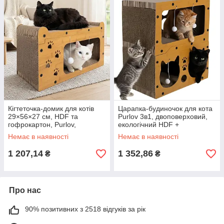
Кігтеточка-домик для котів
Царапка-будиночок для кота
29×56×27 см, HDF та
Purlov 3в1, двоповерховий,
гофрокартон, Purlov,
екологічний HDF +
Коричневий / Двоповерхова
гофрокартон, 51,5×45,5×28
Немає в наявності
Немає в наявності
лежанка 3в1 з іграшками /
см, з іграшками
Дряпалка
1 207,14
1 352,86
₴
₴
Про нас
90% позитивних з 2518 відгуків за рік