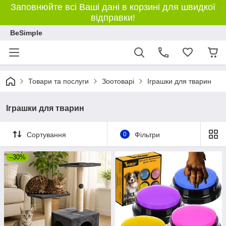
Заповнюйте всі Ваші дані в корзині для швидкої
відправки!
BeSimple
Товари та послуги
Зоотоварі
Іграшки для тварин
Іграшки для тварин
Сортування
0
Фільтри
–30%