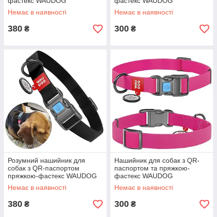
фастекс WAUDOG
фастекс WAUDOG
Waterproof, L/Влагостійка
Waterproof, S / Розумний
Немає в наявності
Немає в наявності
амуніція для собак
нашийник для тварин
380
300
₴
₴
Розумний нашийник для
Нашийник для собак з QR-
собак з QR-паспортом
паспортом та пряжкою-
пряжкою-фастекс WAUDOG
фастекс WAUDOG
Waterproof, L/Вологостійка
Waterproof, S / Вологостійка
Немає в наявності
Немає в наявності
амуніція для собак
амуніція для собак
380
300
₴
₴