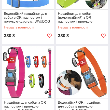
Водостійкий нашийник для
Нашийник для собак
собак з QR-паспортом і
(вологостійкий) з QR-
пряжкою-фастекс, WAUDOG
паспортом і пряжкою-
Waterproof, L/Амуніція для
фастекс, WAUDOG
Немає в наявності
Немає в наявності
собачок
Waterproof, L/Амуніція для
собак
380
380
₴
₴
Нашийник для собак з QR-
Водостійкий QR нашийник
паспортом і пряжкою-
для собак із пряжкою-