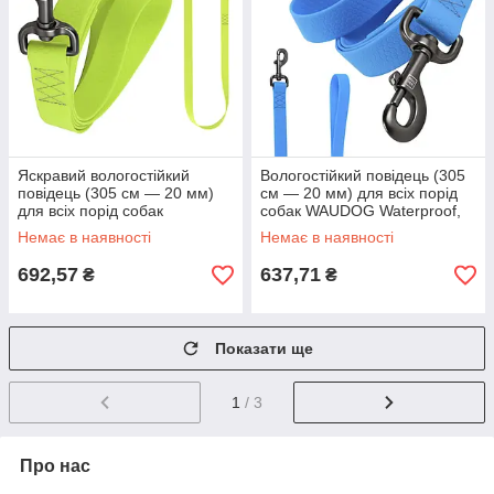
Яскравий вологостійкий
Вологостійкий повідець (305
повідець (305 см — 20 мм)
см — 20 мм) для всіх порід
для всіх порід собак
собак WAUDOG Waterproof,
WAUDOG Waterproof, M/
M/Амуніція для собачок
Немає в наявності
Немає в наявності
Амуніція для тварин
692,57
637,71
₴
₴
Показати ще
1
/ 3
Про нас