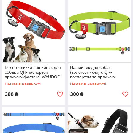
Вологостійкий нашийник для
Нашийник для собак
собак з QR-паспортом
(вологостійкий) c QR-
пряжкою-фастекс, WAUDOG
паспортом та пряжкою-
Waterproof, L/ Розумна
фастекс, WAUDOG
Немає в наявності
Немає в наявності
амуніція для собак
Waterproof, S / Амуніція для
собак
380
300
₴
₴