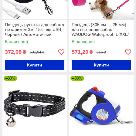
Повідець-рулетка для собак з
Повідець (305 см — 25 мм)
ліхтариком 3м, 15кг, від USB,
для всіх порід собак
Чорний / Автоматичний
WAUDOG Waterproof, L-XXL/
повідець / Повідець для
Водостійкий повідець для
В наявності
В наявності
собаки
прогулянок
372,08
571,20
₴
₴
531,54 ₴
816 ₴
Купити
Купити
–30%
–30%