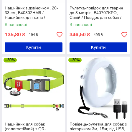
Нашийник з дзвіночком, 20-
Рулетка-повідок для тварин
33 см, B40302HM9 /
до 3 метрів, B40707KPO,
Нашийник для котів /
Синій / Повідок для собак /
Нашийник водостійкий
Автоматичний повідок
В наявності
В наявності
135,80
346,50
₴
₴
194 ₴
495 ₴
Купити
Купити
–30%
–30%
Нашийник для собак
Повідець-рулетка для собак з
(вологостійкий) з QR-
ліхтариком 3м, 15кг, від USB,