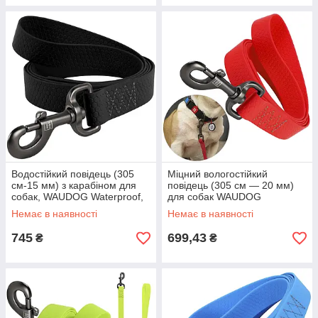
Водостійкий повідець (305
Міцний вологостійкий
см-15 мм) з карабіном для
повідець (305 см — 20 мм)
собак, WAUDOG Waterproof,
для собак WAUDOG
S / Міцний повідець для
Waterproof, M/ Яскравий
Немає в наявності
Немає в наявності
собак
повідець для всіх порід собак
745
699,43
₴
₴