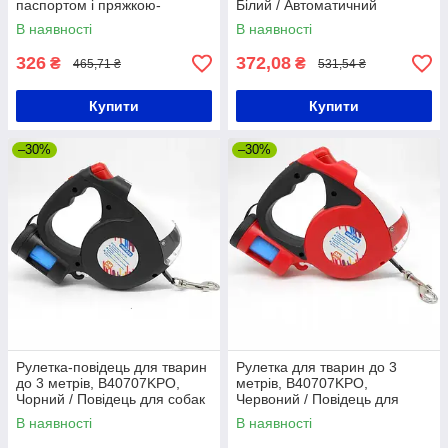
паспортом і пряжкою-
Білий / Автоматичний
фастекс, WAUDOG
повідець / Повідець для
В наявності
В наявності
Waterproof, XL/Амуніція для
собаки
собак
326
372,08
₴
₴
465,71 ₴
531,54 ₴
Купити
Купити
–30%
–30%
Рулетка-повідець для тварин
Рулетка для тварин до 3
до 3 метрів, B40707KPO,
метрів, B40707KPO,
Чорний / Повідець для собак
Червоний / Повідець для
/ Автоматичний повідець
собак / Автоматичний
В наявності
В наявності
повідець