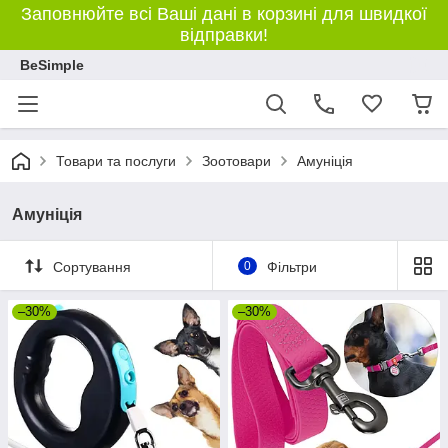
Заповнюйте всі Ваші дані в корзині для швидкої
відправки!
BeSimple
Товари та послуги
Зоотовари
Амуніція
Амуніція
Сортування
0
Фільтри
–30%
–30%