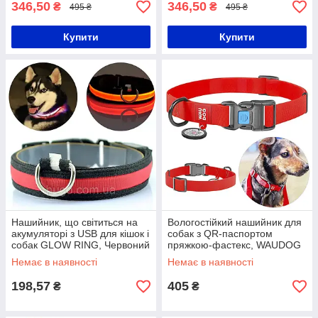
346,50
346,50
₴
₴
495 ₴
495 ₴
Купити
Купити
Нашийник, що світиться на
Вологостійкий нашийник для
акумуляторі з USB для кішок і
собак з QR-паспортом
собак GLOW RING, Червоний
пряжкою-фастекс, WAUDOG
/ LED нашийник з
Waterproof, XL/ Розумна
Немає в наявності
Немає в наявності
акумулятором
амуніція для
198,57
405
₴
₴