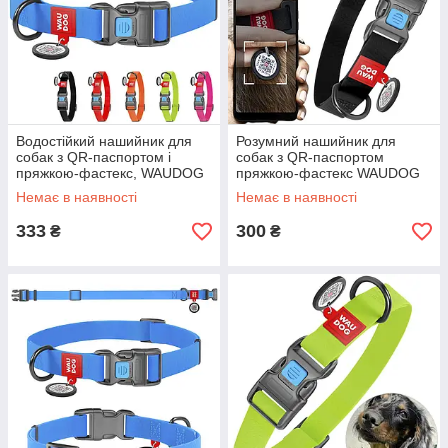
Водостійкий нашийник для
Розумний нашийник для
собак з QR-паспортом і
собак з QR-паспортом
пряжкою-фастекс, WAUDOG
пряжкою-фастекс WAUDOG
Waterproof, M/Амуніція для
Waterproof, S /Влагостійка
Немає в наявності
Немає в наявності
собачок
амуніція для собак
333
300
₴
₴