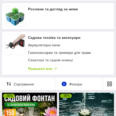
Рослини та догляд за ними
Садова техніка та аксесуари
Акумуляторні пили
Газонокосарки та тримери для трави
Секатори та садові ножиці
Обприскувачі
Показати все
Садові повітродувки
Ланцюги та акумулятори для пил
Сортування
0
Фільтри
Садові акумуляторні набори
–30%
–30%