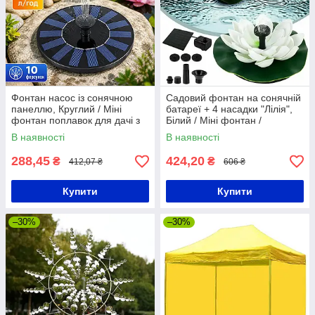
Фонтан насос із сонячною
Садовий фонтан на сонячній
панеллю, Круглий / Міні
батареї + 4 насадки "Лілія",
фонтан поплавок для дачі з
Білий / Міні фонтан /
насадками / Плаваючий
Декоративний фонтан для
В наявності
В наявності
фонтан
ставка
288,45
424,20
₴
₴
412,07 ₴
606 ₴
Купити
Купити
–30%
–30%