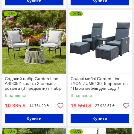
Купити
Купити
–30%
–30%
Садовий набір Garden Line
Садові меблі Garden Line
ABI8052: стіл та 2 стільці з
LYON ZUM6430, 5 предметів
ротанга (3 предмети) / Набір
/ Набір меблів для саду /
садових меблів з білого
Комплект садових меблів
В наявності
В наявності
ротанга
10 335
19 550
₴
₴
14 764,29 ₴
27 928,57 ₴
Купити
Купити
–30%
–30%