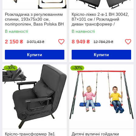
Розкладачка з регулюванням
Крісло-ліжко 2-в-1 BH 30042,
спинки, 193х75х30 см,
87×101 см / Розкладний
поліпропілен, Bass Polska BH
диван трансформер /
31000 / Розкладне ліжко
Двомісний диван розкладний
В наявності
В наявності
туристичне / Ліжко розкладне
2 150
8 949
₴
₴
3 071,43 ₴
12 784,29 ₴
Купити
Купити
–30%
–30%
Крісло-трансформер 3в1
Дитячі вуличні гойдалки