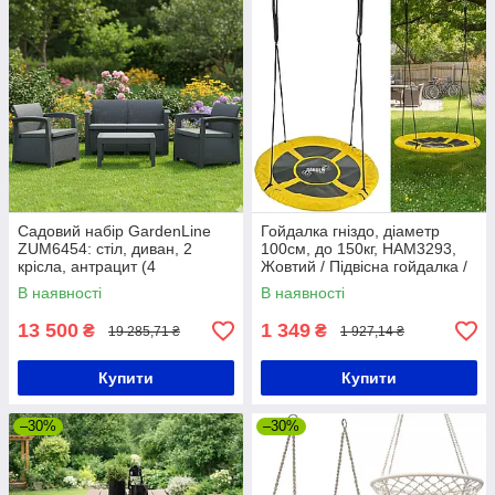
Садовий набір GardenLine
Гойдалка гніздо, діаметр
ZUM6454: стіл, диван, 2
100см, до 150кг, HAM3293,
крісла, антрацит (4
Жовтий / Підвісна гойдалка /
предмети) / Набір садові
Гойдалка дитяча садова
В наявності
В наявності
меблі з ротанга
13 500
1 349
₴
₴
19 285,71 ₴
1 927,14 ₴
Купити
Купити
–30%
–30%