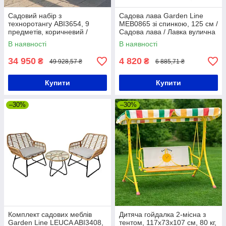
Садовий набір з
Садова лава Garden Line
техноротангу ABI3654, 9
MEB0865 зі спинкою, 125 см /
предметів, коричневий /
Садова лава / Лавка вулична
Набір пластикових садових
В наявності
В наявності
меблів / Садові меблі з
ротанга
34 950
4 820
₴
₴
49 928,57 ₴
6 885,71 ₴
Купити
Купити
–30%
–30%
Комплект садових меблів
Дитяча гойдалка 2-місна з
Garden Line LEUCA ABI3408,
тентом, 117х73х107 см, 80 кг,