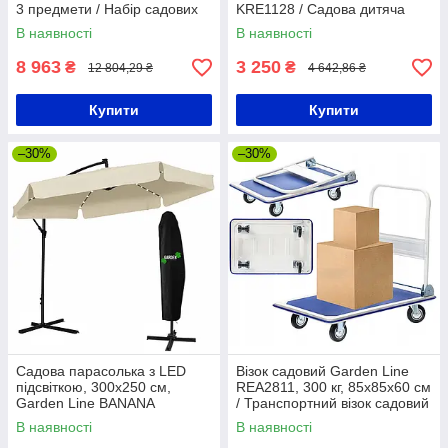
3 предмети / Набір садових
KRE1128 / Садова дитяча
меблів / Комплект меблів для
гойдалка / Гойдалка дитяча
В наявності
В наявності
саду
металева
8 963
3 250
₴
₴
12 804,29 ₴
4 642,86 ₴
Купити
Купити
–30%
–30%
Садова парасолька з LED
Візок садовий Garden Line
підсвіткою, 300х250 см,
REA2811, 300 кг, 85x85x60 см
Garden Line BANANA
/ Транспортний візок садовий
GAO1503, Бежевий /
/ Візок платформний
В наявності
В наявності
Парасоля садова з нахилом /