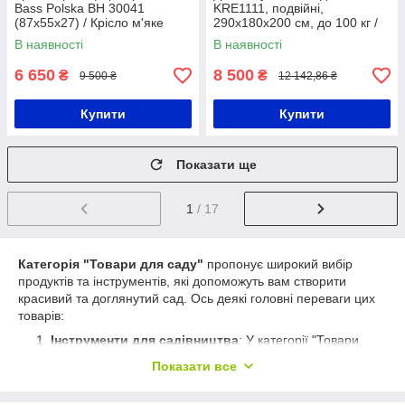
Bass Polska BH 30041
KRE1111, подвійні,
(87х55х27) / Крісло м'яке
290х180х200 см, до 100 кг /
розкладне / Крісло-
Гойдалки дитячі двомісні /
В наявності
В наявності
реклайнер
Вуличні дитячі гойдалки
6 650
8 500
₴
₴
9 500 ₴
12 142,86 ₴
Купити
Купити
Показати ще
1
/ 17
Категорія "Товари для саду"
пропонує широкий вибір
продуктів та інструментів, які допоможуть вам створити
красивий та доглянутий сад. Ось деякі головні переваги цих
товарів:
Інструменти для садівництва
: У категорії "Товари
для саду" ви знайдете різноманітні інструменти,
Показати все
необхідні для догляду за рослинами та садом. Це
включає садові інструменти, такі як лопати, граблі,