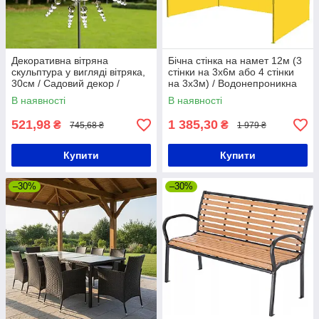
Декоративна вітряна
Бічна стінка на намет 12м (3
скульптура у вигляді вітряка,
стінки на 3х6м або 4 стінки
30см / Садовий декор /
на 3х3м) / Водонепроникна
Садова вертушка, що
стінка для шатра
В наявності
В наявності
обертається
521,98
1 385,30
₴
₴
745,68 ₴
1 979 ₴
Купити
Купити
–30%
–30%