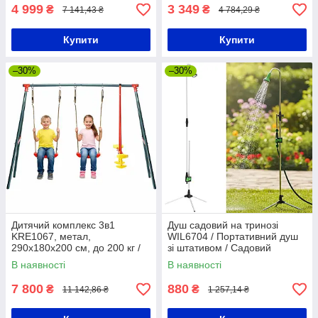
Садова парасоля
4 999
3 349
₴
₴
7 141,43 ₴
4 784,29 ₴
Купити
Купити
–30%
–30%
Дитячий комплекс 3в1
Душ садовий на тринозі
KRE1067, метал,
WIL6704 / Портативний душ
290х180х200 см, до 200 кг /
зі штативом / Садовий
Гойдалки дитячі садові /
переносний душ
В наявності
В наявності
Вуличні дитячі гойдалки
7 800
880
₴
₴
11 142,86 ₴
1 257,14 ₴