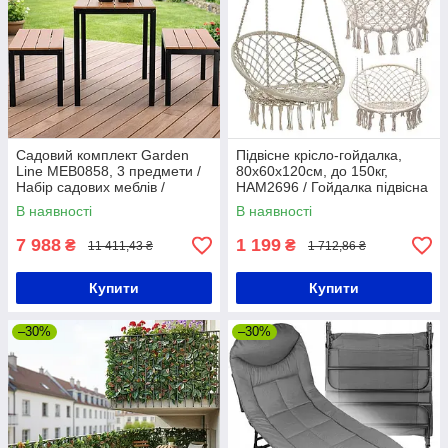
Садовий комплект Garden
Підвісне крісло-гойдалка,
Line MEB0858, 3 предмети /
80x60x120см, до 150кг,
Набір садових меблів /
HAM2696 / Гойдалка підвісна
Комплект меблів для саду /
/ Гойдалка садова
В наявності
В наявності
Садові меблі
7 988
1 199
₴
₴
11 411,43 ₴
1 712,86 ₴
Купити
Купити
–30%
–30%