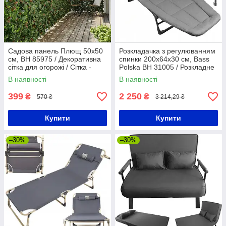
Садова панель Плющ 50х50
Розкладачка з регулюванням
см, BH 85975 / Декоративна
спинки 200х64х30 см, Bass
сітка для огорожі / Сітка -
Polska BH 31005 / Розкладне
паркан
ліжко туристичне / Ліжко
В наявності
В наявності
розкладне
399
2 250
₴
₴
570 ₴
3 214,29 ₴
Купити
Купити
–30%
–30%