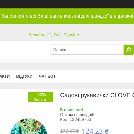
Заповнюйте всі Ваші дані в корзині для швидкої відправки!
Левадна 11, Київ, Україна
АКТИ
ВІДГУКИ
ЧАТ БОТ
Садові рукавички CLOVE 
–30%
В наявності
Оптом і в роздріб
Код:
123459763
124,23 ₴
177,47 ₴