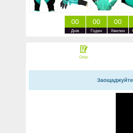
0
0
0
0
0
0
Днів
Годин
Хвилин
Опис
Заощаджуйте 