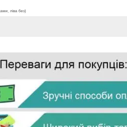
ами, ліва без)