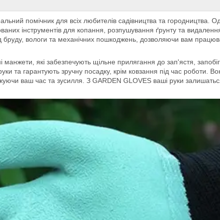
альний помічник для всіх любителів садівництва та городництва. 
аних інструментів для копання, розпушування ґрунту та видалення б
ід бруду, вологи та механічних пошкоджень, дозволяючи вам працю
і манжети, які забезпечують щільне прилягання до зап'ястя, запоб
и та гарантують зручну посадку, крім ковзання під час роботи. Вон
джуючи ваш час та зусилля. З GARDEN GLOVES ваші руки залишаться