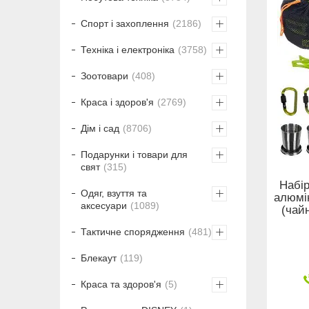
Спорт і захоплення
2186
Техніка і електроніка
3758
Зоотовари
408
Краса і здоров'я
2769
Дім і сад
8706
Подарунки і товари для
свят
315
Набір
Одяг, взуття та
алюмін
аксесуари
1089
(чайн
Тактичне спорядження
481
Блекаут
119
Краса та здоров'я
5