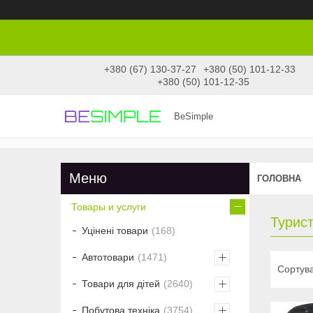
+380 (67) 130-37-27
+380 (50) 101-12-33
+380 (50) 101-12-35
BeSimple
ГОЛОВНА
Товары и услуги
Турис
Уцінені товари
168
Автотовари
1471
Товари для дітей
2640
Побутова техніка
3754