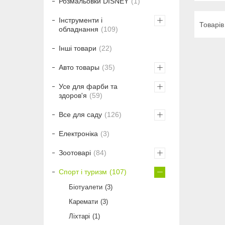
Розмальовки DISNEY
1
Інструменти і
обладнання
109
Інші товари
22
Авто товары
35
Усе для фарби та
здоров'я
59
Все для саду
126
Електроніка
3
Зоотоварі
84
Спорт і туризм
107
Біотуалети
3
Каремати
3
Ліхтарі
1