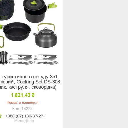
 туристичного посуду 3в1
ієвий, Cooking Set DS-308
ик, каструля, сковорідка)
1 821,43 ₴
Немає в наявності
14224
+380 (67) 130-37-27
Менеджер