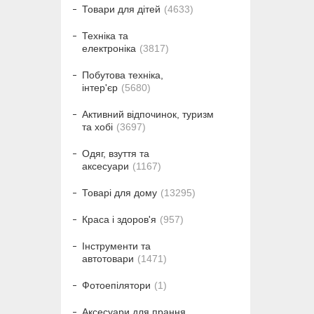
Товари для дітей
4633
Техніка та
електроніка
3817
Побутова техніка,
інтер'єр
5680
Активний відпочинок, туризм
та хобі
3697
Одяг, взуття та
аксесуари
1167
Товарі для дому
13295
Краса і здоров'я
957
Інструменти та
автотовари
1471
Фотоепілятори
1
Аксесуари для прання