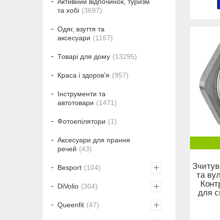
Активний відпочинок, туризм
та хобі
3697
Одяг, взуття та
аксесуари
1167
Товарі для дому
13295
Краса і здоров'я
957
Інструменти та
автотовари
1471
Фотоепілятори
1
Аксесуари для прання
речей
43
Зчитув
Besport
104
та ву
Конт
DiVolio
304
для с
Queenfit
47