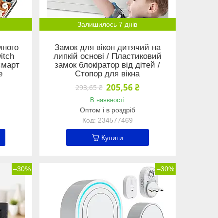
Залишилось 7 днів
много
Замок для вікон дитячий на
itch
липкій основі / Пластиковий
смарт
замок блокіратор від дітей /
е
Стопор для вікна
205,56 ₴
293,65 ₴
В наявності
Оптом і в роздріб
234577469
Купити
–30%
–30%