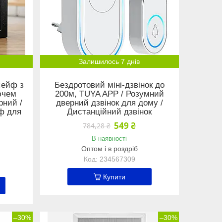
Залишилось 7 днів
сейф з
Бездротовий міні-дзвінок до
ючем
200м, TUYA APP / Розумний
рний /
дверний дзвінок для дому /
ф для
Дистанційний дзвінок
549 ₴
784,28 ₴
В наявності
Оптом і в роздріб
234567309
Купити
–30%
–30%