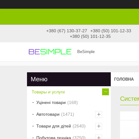
+380 (67) 130-37-27
+380 (50) 101-12-33
+380 (50) 101-12-35
BeSimple
ГОЛОВНА
Товары и услуги
Систе
Уцінені товари
168
Автотовари
1471
Товари для дітей
2640
Побутова техніка
3750