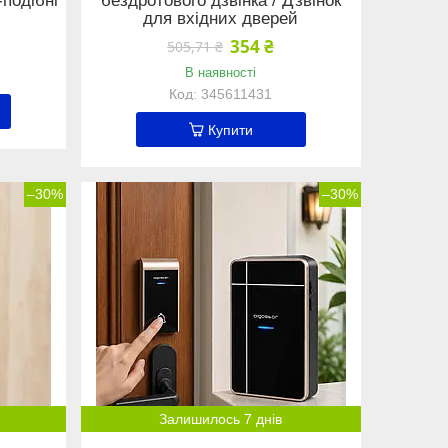
-подібні
бездротового дзвінка / Дзвінок
для вхідних дверей
354 ₴
505,71 ₴
В наявності
345611431
Купити
–30%
–30%
Залишилось 7 днів