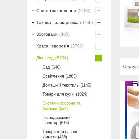
Спорт і захоплення
2184
Техніка і електроніка
3758
Зоотовари
408
Краса і здоров'я
2769
Дім і сад
8706
Сад
640
Освітлення
1883
Домашній текстиль
1145
Товари для кухні
1024
Системи охорони та
безпеки
524
Господарський
інвентар
618
Товари для ванної
кімнати
438