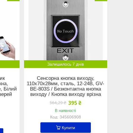
Залишилось 7 днів
ик
Сенсорна кнопка виходу,
кна,
110х70х28мм, сталь, 12-24В, GV-
e, Білий
ВЕ-803S / Безконтактна кнопка
верей
виходу / Кнопка виходу врізна
395 ₴
564,29 ₴
В наявності
345606908
Купити