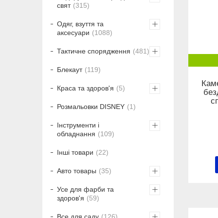
свят
315
Одяг, взуття та
аксесуари
1088
Тактичне спорядження
481
Блекаут
119
Кам
Краса та здоров'я
5
без
с
Розмальовки DISNEY
1
Інструменти і
обладнання
109
Інші товари
22
Авто товары
35
Усе для фарби та
здоров'я
59
Все для саду
126