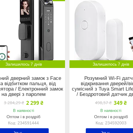
Залишилось 7 днів
Залишилось 7 днів
ний дверний замок з Face
Розумний Wi-Fi датч
та відбитком пальця, від
відкривання дверей/ві
ятора / Електронний замок
сумісний з Tuya Smart Lif
на двері з паролем
/ Бездротовий датчик д
2 299 ₴
349 ₴
3 284,29 ₴
498,57 ₴
В наявності
В наявності
Оптом і в роздріб
Оптом і в роздріб
234591444
234592003