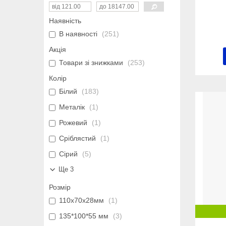
Наявність
В наявності
251
Акція
Товари зі знижками
253
Колір
Білий
183
Металік
1
Рожевий
1
Сріблястий
1
Сірий
5
Ще 3
Розмір
110х70х28мм
1
135*100*55 мм
3