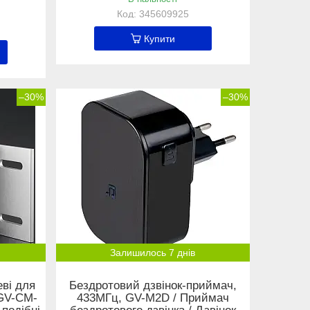
345609925
Купити
–30%
–30%
Залишилось 7 днів
еві для
Бездротовий дзвінок-приймач,
 GV-CM-
433МГц, GV-M2D / Приймач