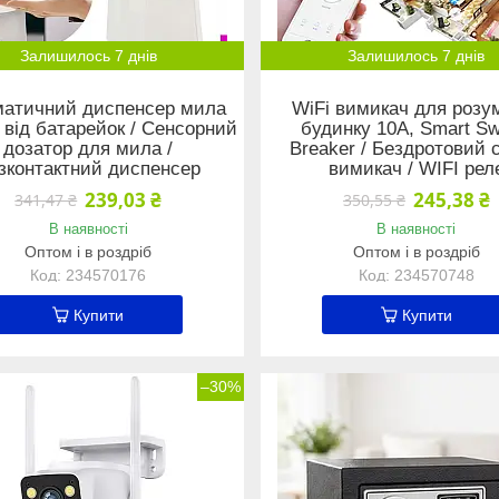
Залишилось 7 днів
Залишилось 7 днів
матичний диспенсер мила
WiFi вимикач для розу
 від батарейок / Сенсорний
будинку 10А, Smart Sw
дозатор для мила /
Breaker / Бездротовий 
зконтактний диспенсер
вимикач / WIFI рел
239,03 ₴
245,38 ₴
341,47 ₴
350,55 ₴
В наявності
В наявності
Оптом і в роздріб
Оптом і в роздріб
234570176
234570748
Купити
Купити
–30%