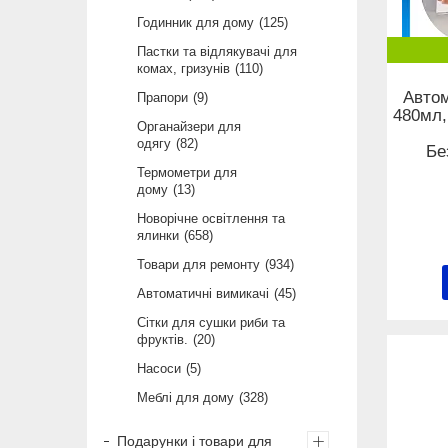
Годинник для дому
125
Пастки та відлякувачі для
комах, гризунів
110
Авто
Прапори
9
480мл,
Органайзери для
одягу
82
Бе
Термометри для
дому
13
Новорічне освітлення та
ялинки
658
Товари для ремонту
934
Автоматичні вимикачі
45
Сітки для сушки риби та
фруктів.
20
Насоси
5
Меблі для дому
328
Подарунки і товари для