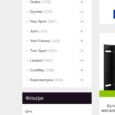
Outtec
159
Gymtek
319
Hop-Sport
967
Jumi
113
York Fitness
143
Trex Sport
162
Leobert
261
CostWay
168
Комплектуючі
634
Фільтри
Кут
метале
Ціна