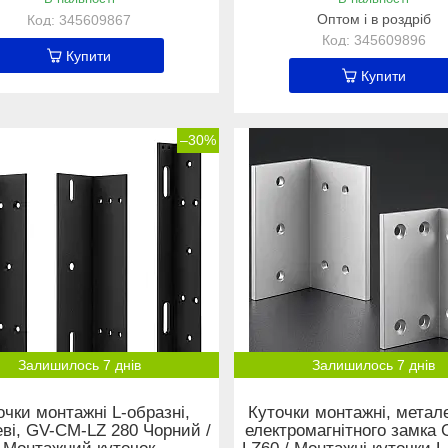
Оптом і в роздріб
345609867
345609896
Купити
Купити
–30%
Залишилось 7 днів
Залишилось 7 днів
очки монтажні L-образні,
Куточки монтажні, метал
ві, GV-CM-LZ 280 Чорний /
електромагнітного замка