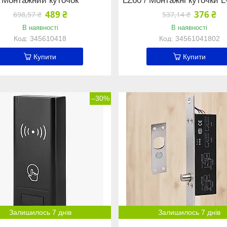
Монтажний куточок
LZ60 / Монтажні куточки L
489 ₴
376 ₴
698,57 ₴
537,14 ₴
В наявності
В наявності
345610418
34561041802
Купити
Купити
–30%
Залишилось 7 днів
Залишилось 7 днів