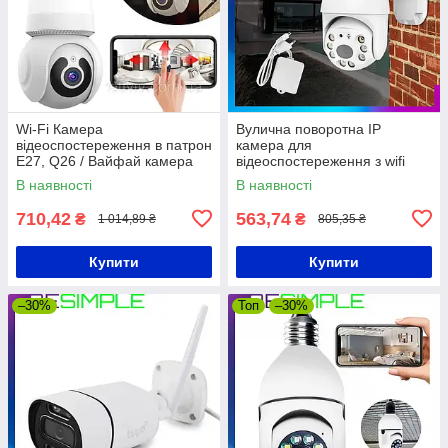
Wi-Fi Камера
Вулична поворотна IP
відеоспостереження в патрон
камера для
E27, Q26 / Вайфай камера
відеоспостереження з wifi
спостереження /
CAMERA CAM 6 / Камера
В наявності
В наявності
Відеокамера для дому
відеоспостереження вулична
710,42
563,74
₴
₴
1 014,89 ₴
805,35 ₴
Купити
Купити
–30%
Топ
–30%