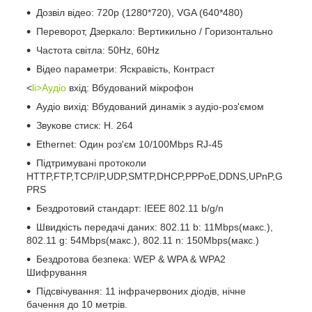
Дозвіл відео: 720p (1280*720), VGA (640*480)
Переворот, Дзеркало: Вертикильно / Горизонтально
Частота світла: 50Hz, 60Hz
Відео параметри: Яскравість, Контраст
<
li>Аудіо
вхід: Вбудований мікрофон
Аудіо вихід: Вбудований динамік з аудіо-роз'ємом
Звукове стиск: H. 264
Ethernet: Один роз'єм 10/100Mbps RJ-45
Підтримувані протоколи
HTTP,FTP,TCP/IP,UDP,SMTP,DHCP,PPPoE,DDNS,UPnP,G
PRS
Бездротовий стандарт: IEEE 802.11 b/g/n
Швидкість передачі даних: 802.11 b: 11Mbps(макс.),
802.11 g: 54Mbps(макс.), 802.11 n: 150Mbps(макс.)
Бездротова безпека: WEP & WPA & WPA2
Шифрування
Підсвічування: 11 інфрачервоних діодів, нічне
бачення до 10 метрів.