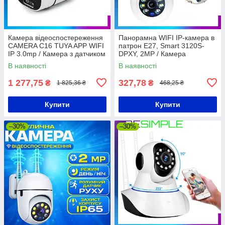
Камера відеоспостереження
Панорамна WIFI IP-камера в
CAMERA C16 TUYA APP WIFI
патрон Е27, Smart 3120S-
IP 3.0mp / Камера з датчиком
DPXY, 2MP / Камера
руху
відеоспостереження з
В наявності
В наявності
датчиком руху
1 277,75
327,78
₴
₴
1 825,36 ₴
468,25 ₴
Купити
Купити
–30%
–30%