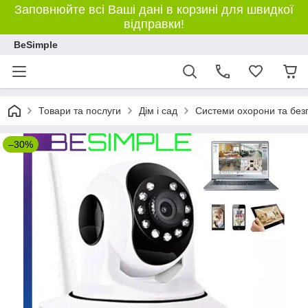
Заповнюйте всі Ваші дані в корзині для швидкої
відправки!
BeSimple
Товари та послуги
Дім і сад
Системи охорони та без
–30%