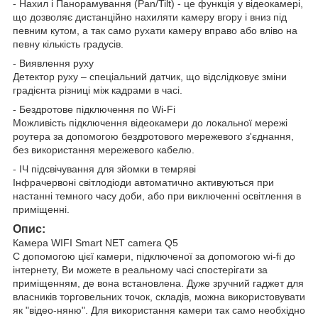
- Нахил і Панорамування (Pan/Tilt) - це функція у відеокамері,
що дозволяє дистанційно нахиляти камеру вгору і вниз під
певним кутом, а так само рухати камеру вправо або вліво на
певну кількість градусів.
- Виявлення руху
Детектор руху – спеціальний датчик, що відслідковує зміни
градієнта різниці між кадрами в часі.
- Бездротове підключення по Wi-Fi
Можливість підключення відеокамери до локальної мережі
роутера за допомогою бездротового мережевого з'єднання,
без використання мережевого кабелю.
- ІЧ підсвічування для зйомки в темряві
Інфрачервоні світлодіоди автоматично активуються при
настанні темного часу доби, або при виключенні освітлення в
приміщенні.
Опис:
Камера WIFI Smart NET camera Q5
C допомогою цієї камери, підключеної за допомогою wi-fi до
інтернету, Ви можете в реальному часі спостерігати за
приміщенням, де вона встановлена. Дуже зручний гаджет для
власників торговельних точок, складів, можна використовувати
як "відео-няню". Для використання камери так само необхідно