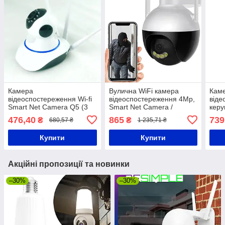
Камера
Вулична WiFi камера
Кам
відеоспостереження Wi-fi
відеоспостереження 4Mp,
віде
Smart Net Camera Q5 (3
Smart Net Camera /
кер
антени)
Поворотна IP камера з
cam
476,40
865
739
₴
₴
680,57 ₴
1 235,71 ₴
віддаленим доступом
Купити
Купити
Акційні пропозиції та новинки
–30%
–30%