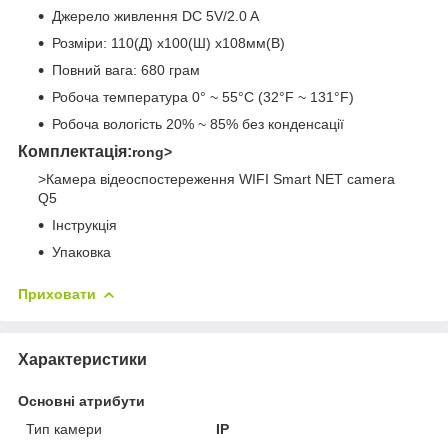
Джерело живлення DC 5V/2.0 A
Розміри: 110(Д) x100(Ш) х108мм(В)
Повний вага: 680 грам
Робоча температура 0° ~ 55°C (32°F ~ 131°F)
Робоча вологість 20% ~ 85% без конденсації
Комплектація:
rong>
>Камера відеоспостереження WIFI Smart NET camera
Q5
Інструкція
Упаковка
Приховати
Характеристики
Основні атрибути
Тип камери
IP