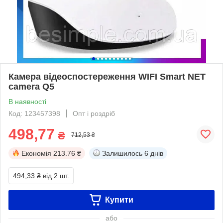
Камера відеоспостереження WIFI Smart NET
camera Q5
В наявності
Код: 123457398
Опт і роздріб
498,77
₴
712,53 ₴
Економія
213.76 ₴
Залишилось
6 днів
494,33 ₴
від 2 шт.
Купити
або