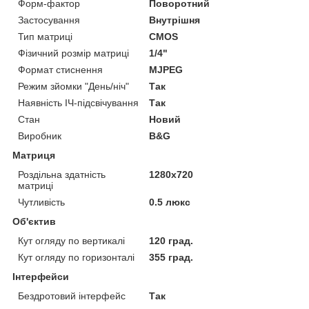
Форм-фактор
Поворотний
Застосування
Внутрішня
Тип матриці
CMOS
Фізичний розмір матриці
1/4"
Формат стиснення
MJPEG
Режим зйомки "День/ніч"
Так
Наявність ІЧ-підсвічування
Так
Стан
Новий
Виробник
B&G
Матриця
Роздільна здатність
1280x720
матриці
Чутливість
0.5 люкс
Об'єктив
Кут огляду по вертикалі
120 град.
Кут огляду по горизонталі
355 град.
Інтерфейси
Бездротовий інтерфейс
Так