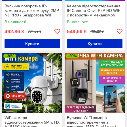
Вулична поворотна IP-
Камера відеоспостереження
камера з датчиком руху, 2MP,
IP Camera Onvif P2P HD WIFI
NJ PRO / Бездротова WIFI
c поворотним механізмом
камера / Камера
В наявності
В наявності
відеоспостереження / IP
камера
492,86
549,66
₴
₴
704,08 ₴
785,23 ₴
Купити
Купити
–30%
–30%
WiFi камера
Вулична WIFI камера
відеоспостереження 5Мп, HX
відеоспостереження з
A 1536C / Камера
сиреною, 6MP, Dual Lens /