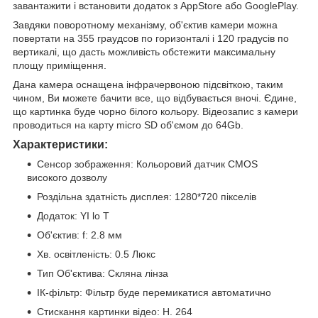
завантажити і встановити додаток з AppStore або GooglePlay.
Завдяки поворотному механізму, об'єктив камери можна
повертати на 355 граудсов по горизонталі і 120 градусів по
вертикалі, що дасть можливість обстежити максимальну
площу приміщення.
Дана камера оснащена інфрачервоною підсвіткою, таким
чином, Ви можете бачити все, що відбувається вночі. Єдине,
що картинка буде чорно білого кольору. Відеозапис з камери
проводиться на карту micro SD об'ємом до 64Gb.
Характеристики:
Сенсор зображення: Кольоровий датчик CMOS
високого дозволу
Роздільна здатність дисплея: 1280*720 пікселів
Додаток: YI lo T
Об'єктив: f: 2.8 мм
Хв. освітленість: 0.5 Люкс
Тип Об'єктива: Скляна лінза
ІК-фільтр: Фільтр буде перемикатися автоматично
Стискання картинки відео: H. 264