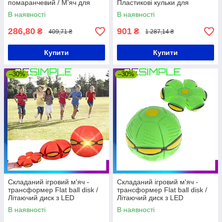
помаранчевий / М'яч для
Пластикові кульки для
баскетбола / М'яч для
басейну / Кульки для
В наявності
В наявності
тренувань
дитячого манежу
286,80
901
₴
₴
409,71 ₴
1 287,14 ₴
Купити
Купити
–30%
–30%
Складаний ігровий м'яч -
Складаний ігровий м'яч -
трансформер Flat ball disk /
трансформер Flat ball disk /
Літаючий диск з LED
Літаючий диск з LED
підсвічуванням Червоний
підсвічуванням Зелений
В наявності
В наявності