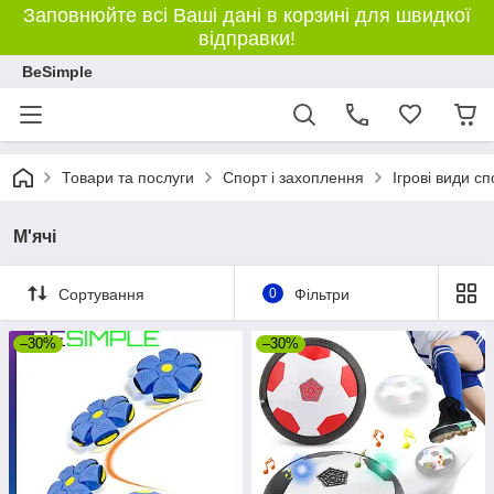
Заповнюйте всі Ваші дані в корзині для швидкої
відправки!
BeSimple
Товари та послуги
Спорт і захоплення
Ігрові види сп
М'ячі
Сортування
0
Фільтри
–30%
–30%