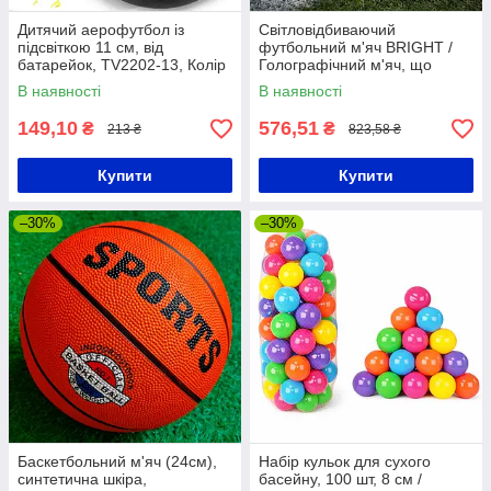
Дитячий аерофутбол із
Світловідбиваючий
підсвіткою 11 см, від
футбольний м'яч BRIGHT /
батарейок, TV2202-13, Колір
Голографічний м'яч, що
Рандом/футбольний
світиться / Тренувальний м'яч
В наявності
В наявності
аером'яч/М'яч льотний
149,10
576,51
₴
₴
213 ₴
823,58 ₴
Купити
Купити
–30%
–30%
Баскетбольний м'яч (24см),
Набір кульок для сухого
синтетична шкіра,
басейну, 100 шт, 8 см /