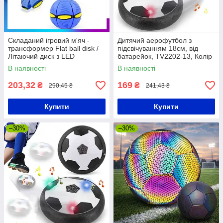
Складаний ігровий м'яч -
Дитячий аерофутбол з
трансформер Flat ball disk /
підсвічуванням 18см, від
Літаючий диск з LED
батарейок, TV2202-13, Колір
підсвічуванням
Рандом / Футбольний
В наявності
В наявності
аером'яч / М'яч літаючий
203,32
169
₴
₴
290,45 ₴
241,43 ₴
Купити
Купити
–30%
–30%