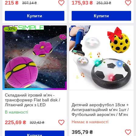
215
175,93
₴
₴
307,14 ₴
251,33 ₴
Купити
Купити
–30%
Складаний ігровий м'яч -
трансформер Flat ball disk /
Літаючий диск з LED
Дитячий аерофутбол 18см +
підсвічуванням Фіолетовий
Антигравітаційний м'яч 1шт /
В наявності
Футбольний аером'яч / М'яч
літаючий
225,69
Немає в наявності
₴
322,42 ₴
395,79
₴
Купити