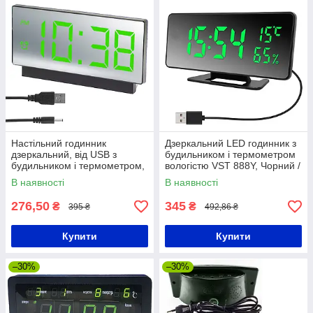
Настільний годинник
Дзеркальний LED годинник з
дзеркальний, від USB з
будильником і термометром
будильником і термометром,
вологістю VST 888Y, Чорний /
VST-897-4, Зелений /
Електронний дзеркальні
В наявності
В наявності
Електронний LED годинник
годинник для дому /
276,50
345
₴
₴
395 ₴
492,86 ₴
Купити
Купити
–30%
–30%