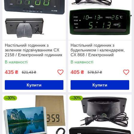
Настільний годинник з
Настільний годинник з
зеленим підсвічуванням CX
будильником і календарем,
2158 / Електронний годинник
CX 868 / Електронний
з термометром
годинник з підсвічуванням /
В наявності
В наявності
Цифровий годинник
435
405
₴
₴
621,43 ₴
578,57 ₴
Купити
Купити
–30%
–30%