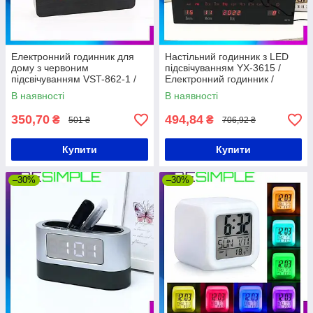
Електронний годинник для
Настільний годинник з LED
дому з червоним
підсвічуванням YX-3615 /
підсвічуванням VST-862-1 /
Електронний годинник /
Годинник у вигляді
Годинник з термометром і
В наявності
В наявності
дерев'яного бруска /
будильником
Настільний годинник
350,70
494,84
₴
₴
501 ₴
706,92 ₴
Купити
Купити
–30%
–30%