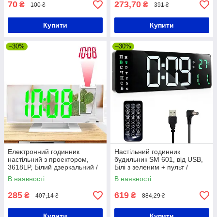
70
273,70
₴
₴
100 ₴
391 ₴
Купити
Купити
–30%
–30%
Електронний годинник
Настільний годинник
настільний з проектором,
будильник SM 601, від USB,
3618LP, Білий дзеркальний /
Білі з зеленим + пульт /
Настільний годинник з
Настінний електронний
В наявності
В наявності
будильником
годинник з термометром
285
619
₴
₴
407,14 ₴
884,29 ₴
Купити
Купити