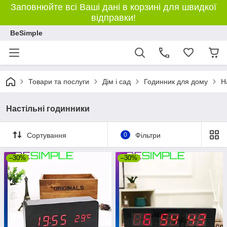
Заповнюйте всі Ваші дані в корзині для швидкої
відправки!
BeSimple
Товари та послуги
Дім і сад
Годинник для дому
Н
Настільні годинники
Сортування
0
Фільтри
–30%
–30%