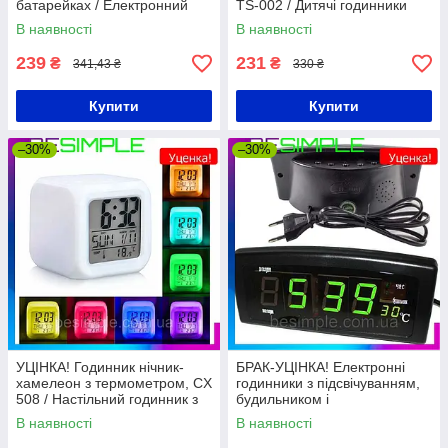
батарейках / Електронний
TS-002 / Дитячі годинники
годинник / Годинник
настільні / Розумний
В наявності
В наявності
настільний
будильник для дітей
239
231
₴
₴
341,43 ₴
330 ₴
Купити
Купити
–30%
–30%
УЦІНКА! Годинник нічник-
БРАК-УЦІНКА! Електронні
хамелеон з термометром, CX
годинники з підсвічуванням,
508 / Настільний годинник з
будильником і
будильником, календарем та
температурою, CX 818 /
В наявності
В наявності
LED підсвічуванням
Настільний годинник
будильник