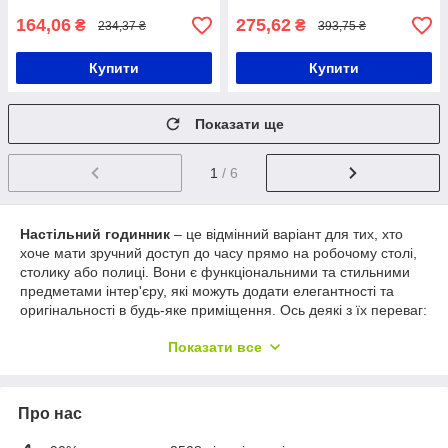
гігрометром
дому
164,06
275,62
₴
₴
234,37 ₴
393,75 ₴
Купити
Купити
Показати ще
1
/ 6
Настільний годинник
– це відмінний варіант для тих, хто
хоче мати зручний доступ до часу прямо на робочому столі,
столику або полиці. Вони є функціональними та стильними
предметами інтер'єру, які можуть додати елегантності та
оригінальності в будь-яке приміщення. Ось деякі з їх переваг:
Зручність та доступність
: Настільний годинник
Показати все
розміщується прямо на робочій або обідній поверхні,
що забезпечує легкий доступ до часу. Вони дозволяють
швидко і точно визначити поточний час без
Про нас
необхідності діставати мобільний телефон або шукати
настінний годинник.