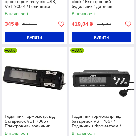
проектором часу від USB,
clock / Електронний
VST-900-4 / Годинники
будильник / Дитячий
настільні / Електронні
настільний годинник
В наявності
В наявності
годинники
цифровий
345
419,04
₴
₴
492,86 ₴
598,63 ₴
Купити
Купити
–30%
–30%
Годинник-термометр, від
Годинник-термометр, від
батарейок VST 7065 /
батарейок VST 7067 /
Електронний годинник
Годинник з гігрометром /
настільний / Годинник для
Електронний годинник
В наявності
В наявності
дому / Годинник з
настільний / Годинник для