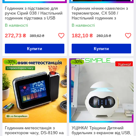
Годинник з підставкою для
Годинник нічник-хамелеон з
ручок Сірий 038 / Настільний
термометром, CX 508 /
годинник підставка з USB
Настільний годинник з
будильником, календарем та
В наявності
В наявності
LED підсвічуванням
272,73
182,10
₴
₴
389,62 ₴
260,15 ₴
Купити
Купити
–30%
–30%
Годинник-метеостанція з
УЦІНКА! Тріщини Дитячий
проектором часу, DS-8190 на
будильник з екраном від USB,