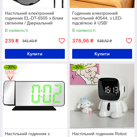
Настільний електронний
Годинник електронний
годинник EL-DT-6505 з білим
настільний 40544, з LED-
світінням / Дзеркальний
підсвіткою й USB/
годинник будильник від USB
світлодійний годинник із
В наявності
В наявності
будильником
239
376,96
₴
₴
341,43 ₴
538,52 ₴
Купити
Купити
–30%
–30%
Настільний годинник з
Настільний годинник Robot