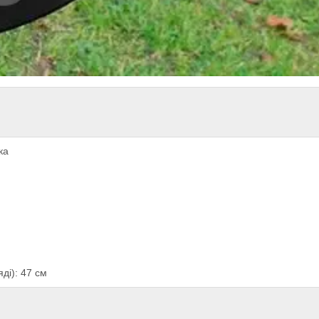
ка
ді): 47 см