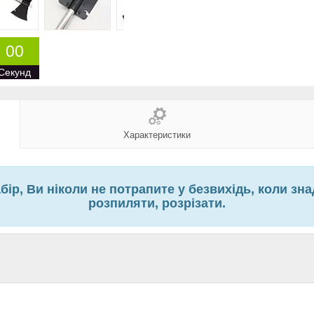
0
0
Секунд
Характеристики
ір, Ви ніколи не потрапите у безвихідь, коли зн
розпиляти, розрізати.