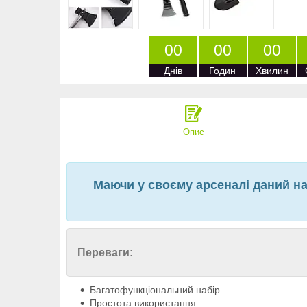
0
0
0
0
0
0
Днів
Годин
Хвилин
Опис
Маючи у своєму арсеналі даний наб
Переваги:
Багатофункціональний набір
Простота використання