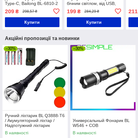
Type-C, Bailong BL-6810-2
бічним світлом, від USB,
/ Акумуляторний ліхтарик
Bailong BL-F981 /
209
199
211
₴
₴
298,57 ₴
284,29 ₴
на голову / Ліхтарик на
Акумуляторний ліхтарик
лоб
ручний / Ліхтар LED
Купити
Купити
Акційні пропозиції та новинки
–30%
–30%
Ручний ліхтарик BL Q3888-T6
/ Акумуляторний ліхтар /
Универсальный Фонарик BL
Надпотужний ліхтарик
W546 + COB
В наявності
В наявності