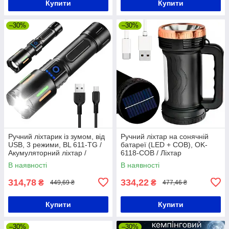
Купити
Купити
–30%
–30%
Ручний ліхтарик із зумом, від
Ручний ліхтар на сонячній
USB, 3 режими, BL 611-TG /
батареї (LED + COB), OK-
Акумуляторний ліхтар /
6118-COB / Ліхтар
Портативний ліхтарик
акумуляторний / Кемпінговий
В наявності
В наявності
ліхтар
314,78
334,22
₴
₴
449,69 ₴
477,46 ₴
Купити
Купити
–30%
–30%