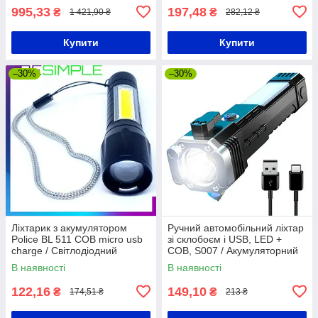
995,33
197,48
₴
₴
1 421,90 ₴
282,12 ₴
Купити
Купити
–30%
–30%
Ліхтарик з акумулятором
Ручний автомобільний ліхтар
Police BL 511 COB micro usb
зі склобоєм і USB, LED +
charge / Світлодіодний
COB, S007 / Акумуляторний
ліхтарик
аварійний ліхтар з
В наявності
В наявності
повербанком
122,16
149,10
₴
₴
174,51 ₴
213 ₴