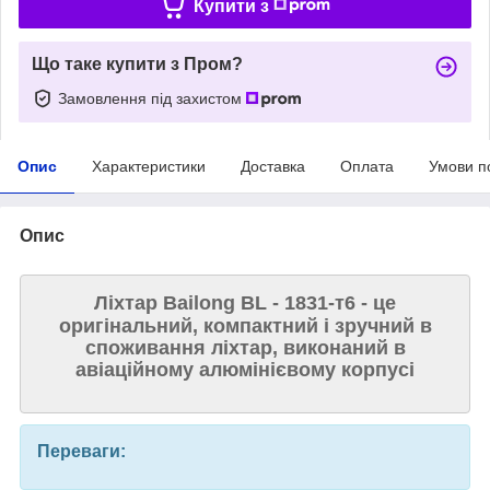
Купити з
Що таке купити з Пром?
Замовлення під захистом
Опис
Характеристики
Доставка
Оплата
Умови п
Опис
Ліхтар Bailong BL - 1831-т6 - це
оригінальний, компактний і зручний в
споживання ліхтар, виконаний в
авіаційному алюмінієвому корпусі
Переваги: