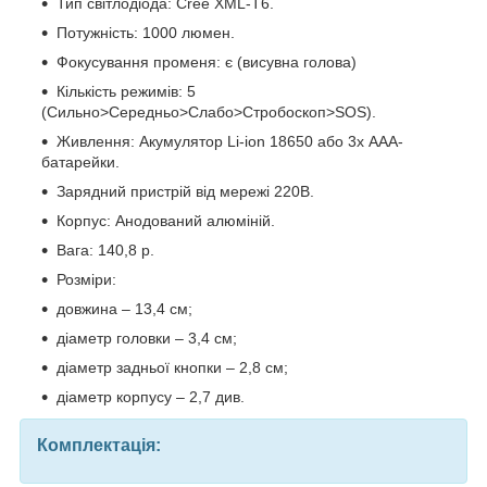
Тип світлодіода: Cree XML-T6.
Потужність: 1000 люмен.
Фокусування променя: є (висувна голова)
Кількість режимів: 5
(Сильно>Середньо>Слабо>Стробоскоп>SOS).
Живлення: Акумулятор Li-ion 18650 або 3х ААА-
батарейки.
Зарядний пристрій від мережі 220В.
Корпус: Анодований алюміній.
Вага: 140,8 р.
Розміри:
довжина – 13,4 см;
діаметр головки – 3,4 см;
діаметр задньої кнопки – 2,8 см;
діаметр корпусу – 2,7 див.
Комплектація: