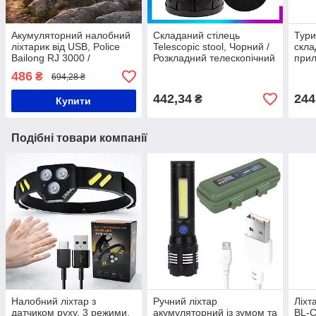
Акумуляторний налобний
Складаний стілець
Тури
ліхтарик від USB, Police
Telescopic stool, Чорний /
скла
Bailong RJ 3000 /
Розкладний телескопічний
прил
Світлодіодний ліхтар
стілець / Туристичний
ложк
486
₴
694,28 ₴
налобний / Ліхтарик на
стільчик
та ш
лоб
Муль
442,34
244
₴
Купити
Подібні товари компанії
Налобний ліхтар з
Ручний ліхтар
Ліхт
датчиком руху, 3 режими,
акумуляторний із зумом та
BL-