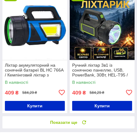
Ліхтар акумуляторний на
Ручний ліхтар 3в1 із
сонячній батареї BL HC 766A
сонячною панеллю, USB,
/ Кемпінговий ліхтар з
PowerBank, 30Вт, HEL-T95 /
функцією Power Bank
Акумуляторна лампа /
В наявності
В наявності
Кемпінговий ліхтарик
409
409
₴
₴
584,29 ₴
584,29 ₴
Купити
Купити
Показати ще