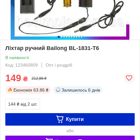
Ліхтар ручний Bailong BL-1831-Т6
В наявності
Код: 123460809
Опт і роздріб
149
₴
212,86 ₴
Економія
63.86 ₴
Залишилось
6 днів
144 ₴
від 2 шт.
Купити
або