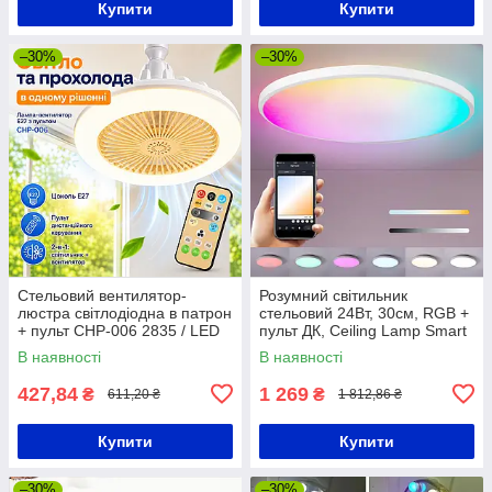
Купити
Купити
–30%
–30%
Стельовий вентилятор-
Розумний світильник
люстра світлодіодна в патрон
стельовий 24Вт, 30см, RGB +
+ пульт CHP-006 2835 / LED
пульт ДК, Ceiling Lamp Smart
люстра з вентилятором /
/ LED люстра світлодіодна
В наявності
В наявності
Стельовий лед вентилятор
427,84
1 269
₴
₴
611,20 ₴
1 812,86 ₴
Купити
Купити
–30%
–30%