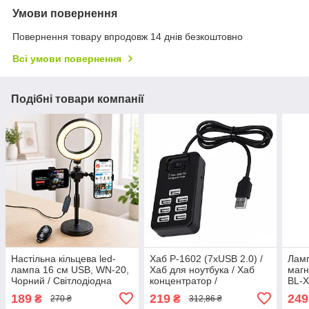
Умови повернення
Повернення товару впродовж 14 днів безкоштовно
Всі умови повернення
Подібні товари компанії
Настільна кільцева led-
Хаб P-1602 (7xUSB 2.0) /
Ламп
лампа 16 см USB, WN-20,
Хаб для ноутбука / Хаб
магн
Чорний / Світлодіодна
концентратор /
BL-X
лампа для селфі з
Розгалужувач на 7 портів
ліхт
189
219
249
₴
₴
270 ₴
312,86 ₴
тримачем для двох
ліхт