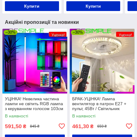
телефонів
Купити
Купити
Акційні пропозиції та новинки
–30%
–30%
УЦІНКА! Невелика частина
БРАК-УЦІНКА! Лампа
лампи не світить RGB лампа
вентилятор в патрон Е27 +
з керуванням голосом 103см
пульт, 45Вт / Світильник
+ Пульт, від USB / Кольорова
стельовий / Стельовий
В наявності
В наявності
лампа / RGB світильник
вентилятор / Люстра з
вентилятором
591,50
461,30
₴
₴
845 ₴
659 ₴