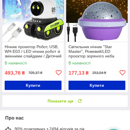
Нічник проектор Робот, USB,
Світильник нічник "Star
WH-E03 / LED нічник робот зі
Master", Рожевий/LED
змінними слайдами / Дитячий
проєктор зоряного неба
нічник
В наявності
В наявності
493,76
177,13
₴
₴
705,37 ₴
253,04 ₴
Купити
Купити
Показати ще
Про нас
90% позитивних з 2494 відгуків за рік