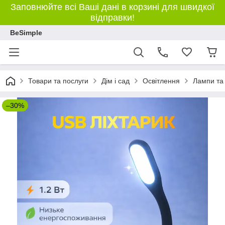
Заповнюйте всі Ваші дані в корзині для швидкої
відправки!
BeSimple
Товари та послуги
Дім і сад
Освітлення
Лампи та 
–30%