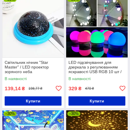
Світильник нічник "Star
LED підсвічування для
Master" / LED проектор
дзеркала з регулюванням
зоряного неба
яскравості USB RGB 10 шт /
Світлодіодні лампочки для
В наявності
В наявності
гримерного дзеркала
139,14
329
₴
₴
198,77 ₴
470 ₴
Купити
Купити
–30%
–30%