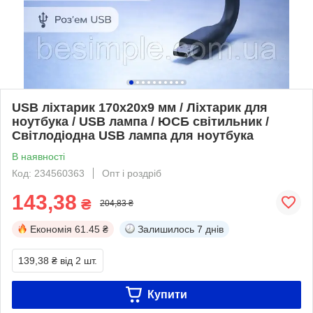
USB ліхтарик 170x20x9 мм / Ліхтарик для
ноутбука / USB лампа / ЮСБ світильник /
Світлодіодна USB лампа для ноутбука
В наявності
Код: 234560363
Опт і роздріб
143,38
₴
204,83 ₴
Економія
61.45 ₴
Залишилось
7 днів
139,38 ₴
від 2 шт.
Купити