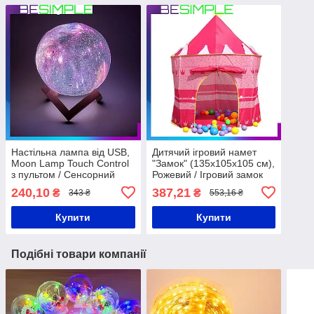
Настільна лампа від USB,
Дитячий ігровий намет
Moon Lamp Touch Control
"Замок" (135х105х105 см),
з пультом / Сенсорний
Рожевий / Ігровий замок
нічник-світильник 3D
для дітей / Намет для
240,10
387,21
₴
₴
343 ₴
553,16 ₴
Космос
дітей
Купити
Купити
Подібні товари компанії