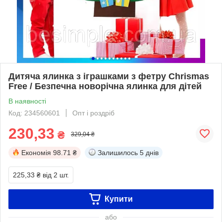
Дитяча ялинка з іграшками з фетру Chrismas
Free / Безпечна новорічна ялинка для дітей
В наявності
Код: 234560601
Опт і роздріб
230,33
₴
329,04 ₴
Економія
98.71 ₴
Залишилось
5 днів
225,33 ₴
від 2 шт.
Купити
або