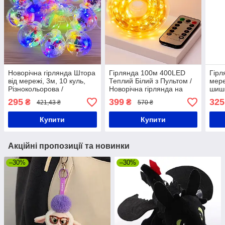
Новорічна гірлянда Штора
Гірлянда 100м 400LED
Гірл
від мережі, 3м, 10 куль,
Теплий Білий з Пультом /
мере
Різнокольорова /
Новорічна гірлянда на
шишк
Світлодіодна гірлянда на
ялинку / Світлодіодна
/ Но
295
399
325
₴
₴
421,43 ₴
570 ₴
вікно / Гірлянда з кулями
гірлянда нитка
гірл
на ялинку
Купити
Купити
Акційні пропозиції та новинки
–30%
–30%