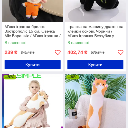
М'яка іграшка брелок
Іграшка на машину дракон на
Зоотрополіс 15 см, Овечка
клейкій основі, Чорний /
Міс Барашкіс / М'яка іграшка /
М'яка іграшка Беззубик у
Фігурка брелок / Плюшева
машину
В наявності
В наявності
іграшка Zootopia
239
402,74
₴
₴
341,43 ₴
575,34 ₴
Купити
Купити
–30%
–30%