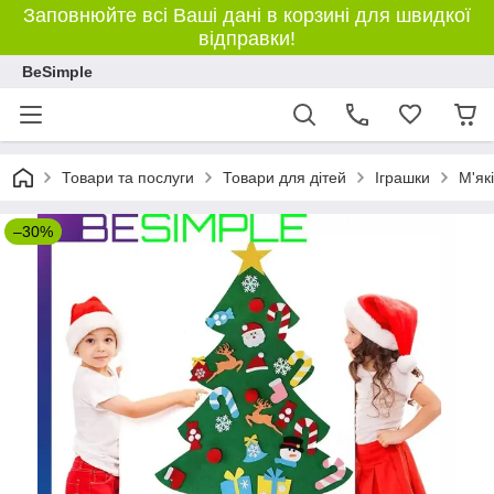
Заповнюйте всі Ваші дані в корзині для швидкої
відправки!
BeSimple
Товари та послуги
Товари для дітей
Іграшки
М'як
–30%