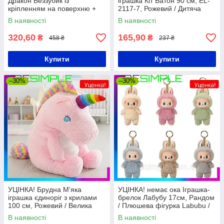
Дракон Беззубик із
іграшка Кіт Батон 90 см, EL-
кріпленням на поверхню +
2117-7, Рожевий / Дитяча
для підвішування / М'яка
іграшка обіймашка довгий кіт
В наявності
В наявності
іграшка з присоскою
320,60
165,90
₴
₴
458 ₴
237 ₴
Купити
Купити
–30%
–30%
УЦІНКА! Брудна М'яка
УЦІНКА! немає ока Іграшка-
іграшка єдиноріг з крилами
брелок Лабубу 17см, Рандом
100 см, Рожевий / Велика
/ Плюшева фігурка Labubu /
м'яка іграшка для дітей /
М'яка іграшка сюрприз
В наявності
В наявності
Дитяча плюшева іграшка
лабубу