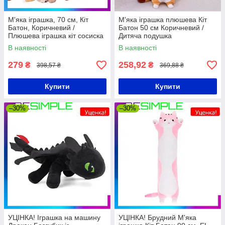
М'яка іграшка, 70 см, Кіт
М'яка іграшка плюшева Кіт
Батон, Коричневий /
Батон 50 см Коричневий /
Плюшева іграшка кіт сосиска
Дитяча подушка
/ Дитяча іграшка обіймашка
В наявності
В наявності
279
258,92
₴
₴
398,57 ₴
369,88 ₴
Купити
Купити
–30%
–30%
УЦІНКА! Іграшка на машину
УЦІНКА! Брудний М'яка