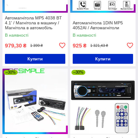
Автомагнітола MP5 4038 BT
4.1' / Магнітола в машину /
Автомагнітола 1DIN MP5
Магнітола в автомобіль
4052AI / Автомагнітоли
В наявності
В наявності
979,30
925
₴
₴
1 399 ₴
1 321,43 ₴
Купити
Купити
–30%
–30%