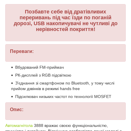
Позбавте себе від дратівливих
переривань під час їзди по поганій
дорозі, USB накопичувачі не чутливі до
нерівностей покриття!
Переваги:
Вбудований FM-приймач
РК-дисплей з RGB підсвіткою
З'єднання зі смартфоном по Bluetooth, у тому числі
прийом дзвінків в режимі hands free
Підсилювач низьких частот по технології MOSFET
Опис:
Автомагнітола
3888 вражає своєю функціональністю,
зручністю і дизайном. Відмінною особливістю даної моделі є