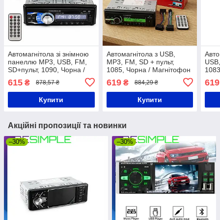
Автомагнітола зі знімною
Автомагнітола з USB,
Авто
панеллю MP3, USB, FM,
MP3, FM, SD + пульт,
USB,
SD+пульт, 1090, Чорна /
1085, Чорна / Магнітофон
1083
Автомобільна магнітола /
в авто / Автомобільна
в ав
615
619
619
₴
₴
878,57 ₴
884,29 ₴
Магнітофон в машину
магнітола
авто
магн
Купити
Купити
Акційні пропозиції та новинки
–30%
–30%