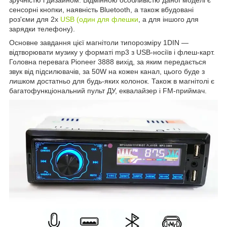
сенсорні кнопки, наявність Bluetooth, а також вбудовані
роз'єми для 2х
USB (один для флешки
, а для іншого для
зарядки телефону).
Основне завдання цієї магнітоли типорозміру 1DIN ―
відтворювати музику у форматі mp3 з USB-носіїв і флеш-карт.
Головна перевага Pioneer 3888 вихід, за яким передається
звук від підсилювачів, за 50W на кожен канал, цього буде з
лишком достатньо для будь-яких колонок. Також в магнітолі є
багатофункціональний пульт ДУ, еквалайзер і FM-приймач.