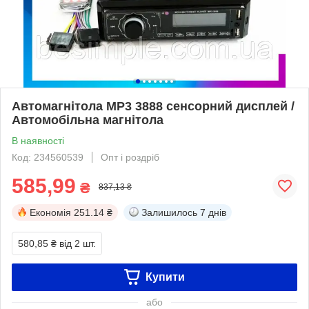
Автомагнітола MP3 3888 сенсорний дисплей /
Автомобільна магнітола
В наявності
Код: 234560539
Опт і роздріб
585,99
₴
837,13 ₴
Економія
251.14 ₴
Залишилось
7 днів
580,85 ₴
від 2 шт.
Купити
або