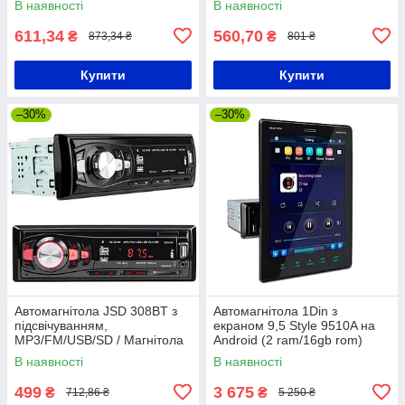
В наявності
В наявності
611,34
560,70
₴
₴
873,34 ₴
801 ₴
Купити
Купити
–30%
–30%
Автомагнітола JSD 308BT з
Автомагнітола 1Din з
підсвічуванням,
екраном 9,5 Style 9510A на
MP3/FM/USB/SD / Магнітола
Android (2 ram/16gb rom)
в автомобіль / Магнітола з
В наявності
В наявності
якісним звуком
499
3 675
₴
₴
712,86 ₴
5 250 ₴