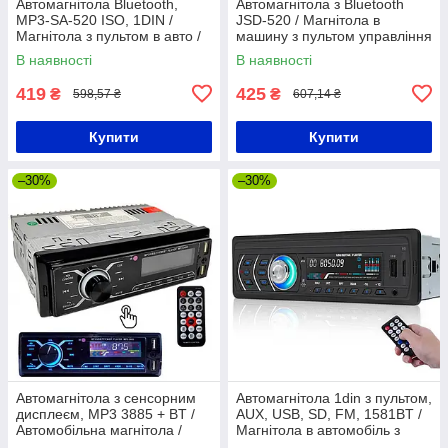
Автомагнітола Bluetooth,
Автомагнітола з Bluetooth
MP3-SA-520 ISO, 1DIN /
JSD-520 / Магнітола в
Магнітола з пультом в авто /
машину з пультом управління
Магнітола з USB та AUX
/ Магнітофон в авто
В наявності
В наявності
419
425
₴
₴
598,57 ₴
607,14 ₴
Купити
Купити
–30%
–30%
Автомагнітола з сенсорним
Автомагнітола 1din з пультом,
дисплеєм, MP3 3885 + BT /
AUX, USB, SD, FM, 1581BT /
Автомобільна магнітола /
Магнітола в автомобіль з
Магнітола в машину
RGB підсвічуванням