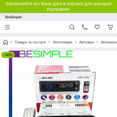
Заповнюйте всі Ваші дані в корзині для швидкої
відправки!
BeSimple
Товари та послуги
Автотовари
Автозвук
Автомагн
–30%