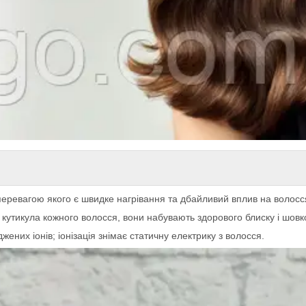
ревагою якого є швидке нагрівання та дбайливий вплив на волосс
кутикула кожного волосся, вони набувають здорового блиску і шовко
них іонів; іонізація знімає статичну електрику з волосся.