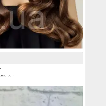
я.
вистості.